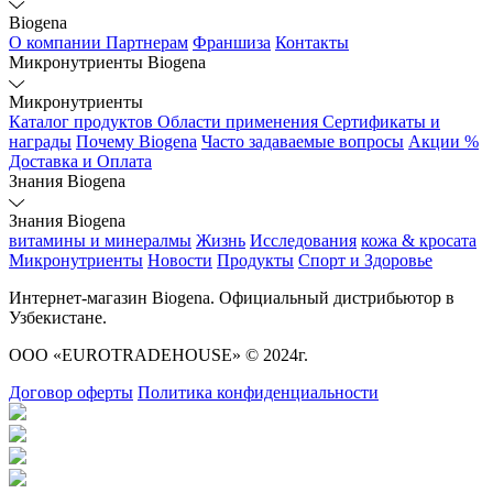
Biogena
О компании
Партнерам
Франшиза
Контакты
Микронутриенты Biogena
Микронутриенты
Каталог продуктов
Области применения
Сертификаты и
награды
Почему Biogena
Часто задаваемые вопросы
Акции %
Доставка и Оплата
Знания Biogena
Знания Biogena
витамины и минералмы
Жизнь
Исследования
кожа & кросата
Микронутриенты
Новости
Продукты
Спорт и Здоровье
Интернет-магазин Biogena. Официальный дистрибьютор в
Узбекистане.
ООО «EUROTRADEHOUSE» © 2024г.
Договор оферты
Политика конфиденциальности