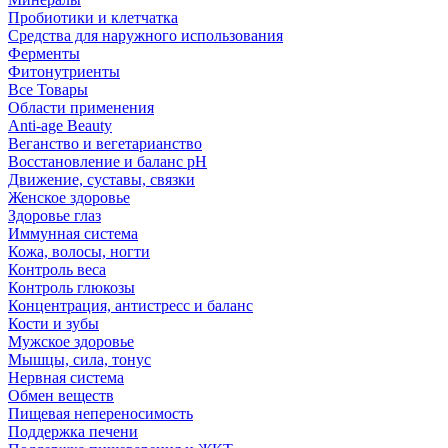
Пробиотики и клетчатка
Средства для наружного использования
Ферменты
Фитонутриенты
Все Товары
Области применения
Anti-age Beauty
Веганство и вегетарианство
Восстановление и баланс pH
Движение, суставы, связки
Женское здоровье
Здоровье глаз
Иммунная система
Кожа, волосы, ногти
Контроль веса
Контроль глюкозы
Концентрация, антистресс и баланс
Кости и зубы
Мужское здоровье
Мышцы, сила, тонус
Нервная система
Обмен веществ
Пищевая непереносимость
Поддержка печени