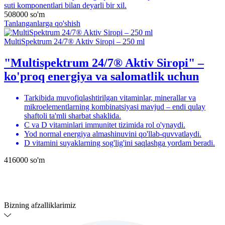
suti komponentlari bilan deyarli bir xil.
508000
so'm
Tanlanganlarga qo'shish
MultiSpektrum 24/7® Aktiv Siropi – 250 ml
"Multispektrum 24/7® Aktiv Siropi" –
ko'proq energiya va salomatlik uchun
Tarkibida muvofiqlashtirilgan vitaminlar, minerallar va
mikroelementlarning kombinatsiyasi mavjud – endi qulay
shaftoli ta'mli sharbat shaklida.
C va D vitaminlari immunitet tizimida rol o'ynaydi.
Yod normal energiya almashinuvini qo'llab-quvvatlaydi.
D vitamini suyaklarning sog'lig'ini saqlashga yordam beradi.
416000
so'm
Bizning afzalliklarimiz