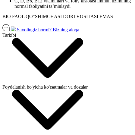
C, D, B6, B12 vitaminlari va foliy kislotasi immun tizimining
normal faoliyatini ta’minlaydi
BIO FAOL QO"SHIMCHASI DORI VOSITASI EMAS
Savolingiz bormi?
Bizning aloqa
Tarkibi
Foydalanish bo'yicha ko'rsatmalar va dozalar