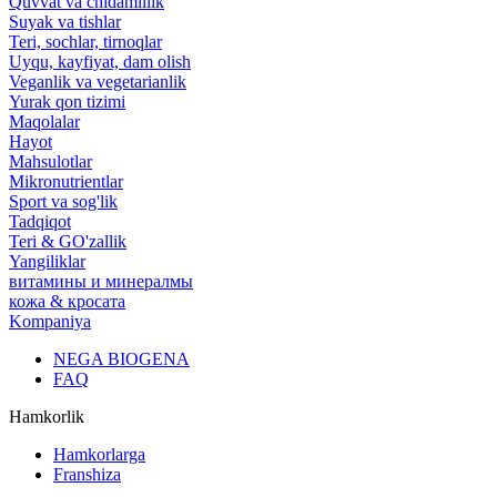
Quvvat va chidamlilik
Suyak va tishlar
Teri, sochlar, tirnoqlar
Uyqu, kayfiyat, dam olish
Veganlik va vegetarianlik
Yurak qon tizimi
Maqolalar
Hayot
Mahsulotlar
Mikronutrientlar
Sport va sog'lik
Tadqiqot
Teri & GO'zallik
Yangiliklar
витамины и минералмы
кожа & кросата
Kompaniya
NEGA BIOGENA
FAQ
Hamkorlik
Hamkorlarga
Franshiza