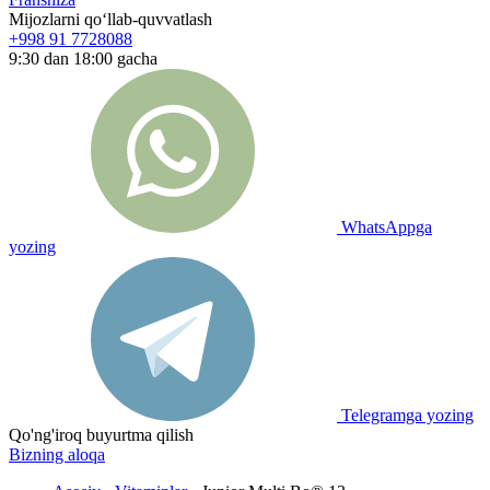
Mijozlarni qo‘llab-quvvatlash
+998 91 7728088
9:30 dan 18:00 gacha
WhatsAppga
yozing
Telegramga yozing
Qo'ng'iroq buyurtma qilish
Bizning aloqa