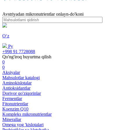
Avstriyadan mikronutrientlar onlayn-do'koni
Oʻz
Ру
+998 91 7728088
Qo'ng'iroq buyurtma qilish
0
0
Aksiyalar
Mahsulotlar katalogi
Aminokislotalar
Antioksidantlar
Dorivor qo'ziqorinlar
Fermentlar
Fitonutrientlar
Koenzim Q10
Kompleks mikronutrientlar
Minerallar
Omega yog 'kislotalari
Probiotiklar va kletchatka