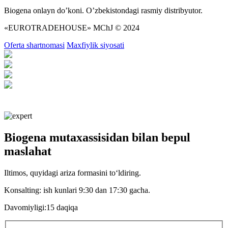
Biogena onlayn do’koni. O’zbekistondagi rasmiy distribyutor.
«EUROTRADEHOUSE» MChJ © 2024
Oferta shartnomasi
Maxfiylik siyosati
Biogena mutaxassisidan bilan bepul
maslahat
Iltimos, quyidagi ariza formasini toʻldiring.
Konsalting:
ish kunlari 9:30 dan 17:30 gacha.
Davomiyligi:
15 daqiqa