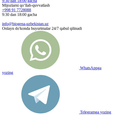
9:30 dan 18:00 gacha
Mijozlarni qo‘llab-quvvatlash
+998 91 7728088
9:30 dan 18:00 gacha
info@biogena-uzbekistan.uz
Onlayn do'konda buyurtmalar 24/7 qabul qilinadi
WhatsAppga
yozing
Telegramga yozing