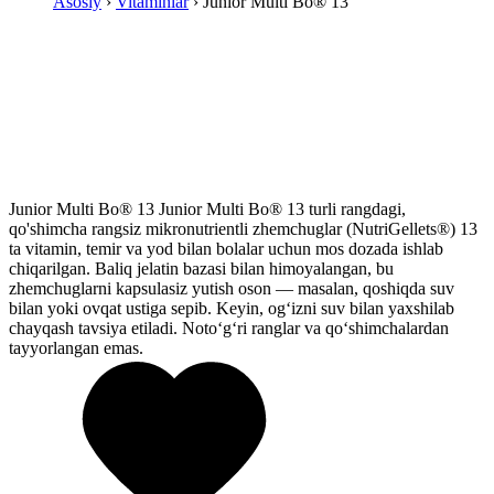
Asosiy
›
Vitaminlar
› Junior Multi Bo® 13
Junior Multi Bo® 13
Junior Multi Bo® 13 turli rangdagi,
qo'shimcha rangsiz mikronutrientli zhemchuglar (NutriGellets®) 13
ta vitamin, temir va yod bilan bolalar uchun mos dozada ishlab
chiqarilgan. Baliq jelatin bazasi bilan himoyalangan, bu
zhemchuglarni kapsulasiz yutish oson — masalan, qoshiqda suv
bilan yoki ovqat ustiga sepib. Keyin, og‘izni suv bilan yaxshilab
chayqash tavsiya etiladi. Noto‘g‘ri ranglar va qo‘shimchalardan
tayyorlangan emas.