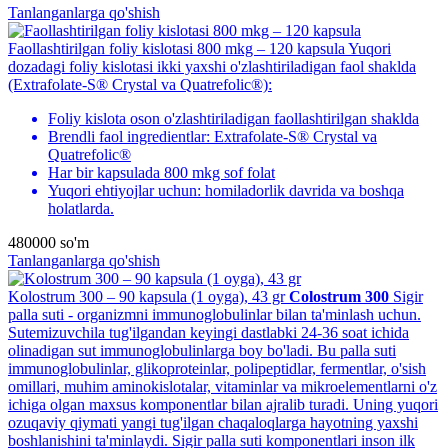
Tanlanganlarga qo'shish
Faollashtirilgan foliy kislotasi 800 mkg – 120 kapsula
Yuqori
dozadagi foliy kislotasi ikki yaxshi o'zlashtiriladigan faol shaklda
(Extrafolate-S® Crystal va Quatrefolic®):
Foliy kislota oson o'zlashtiriladigan faollashtirilgan shaklda
Brendli faol ingredientlar: Extrafolate-S® Crystal va
Quatrefolic®
Har bir kapsulada 800 mkg sof folat
Yuqori ehtiyojlar uchun: homiladorlik davrida va boshqa
holatlarda.
480000
so'm
Tanlanganlarga qo'shish
Kolostrum 300 – 90 kapsula (1 oyga), 43 gr
Colostrum 300
Sigir
palla suti - organizmni immunoglobulinlar bilan ta'minlash uchun.
Sutemizuvchila tug'ilgandan keyingi dastlabki 24-36 soat ichida
olinadigan sut immunoglobulinlarga boy bo'ladi. Bu palla suti
immunoglobulinlar, glikoproteinlar, polipeptidlar, fermentlar, o'sish
omillari, muhim aminokislotalar, vitaminlar va mikroelementlarni o'z
ichiga olgan maxsus komponentlar bilan ajralib turadi. Uning yuqori
ozuqaviy qiymati yangi tug'ilgan chaqaloqlarga hayotning yaxshi
boshlanishini ta'minlaydi. Sigir palla suti komponentlari inson ilk