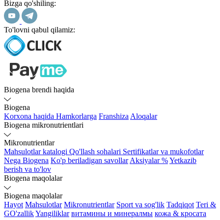
Bizga qo'shiling:
To'lovni qabul qilamiz:
Biogena brendi haqida
Biogena
Korxona haqida
Hamkorlarga
Franshiza
Aloqalar
Biogena mikronutrientlari
Mikronutrientlar
Mahsulotlar katalogi
Qo'llash sohalari
Sertifikatlar va mukofotlar
Nega Biogena
Ko'p beriladigan savollar
Aksiyalar %
Yetkazib
berish va to'lov
Biogena maqolalar
Biogena maqolalar
Hayot
Mahsulotlar
Mikronutrientlar
Sport va sog'lik
Tadqiqot
Teri &
GO'zallik
Yangiliklar
витамины и минералмы
кожа & кросата