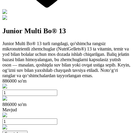
Junior Multi Bo® 13
Junior Multi Bo® 13 turli rangdagi, qo'shimcha rangsiz
mikronutrientli zhemchuglar (NutriGellets®) 13 ta vitamin, temir va
yod bilan bolalar uchun mos dozada ishlab chiqarilgan. Baliq jelatin
bazasi bilan himoyalangan, bu zhemchuglarni kapsulasiz yutish
oson — masalan, qoshiqda suv bilan yoki ovqat ustiga sepib. Keyin,
og‘izni suv bilan yaxshilab chayqash tavsiya etiladi. Noto‘g‘ri
ranglar va qo‘shimchalardan tayyorlangan emas.
886000
so'm
886000
so'm
Mavjud