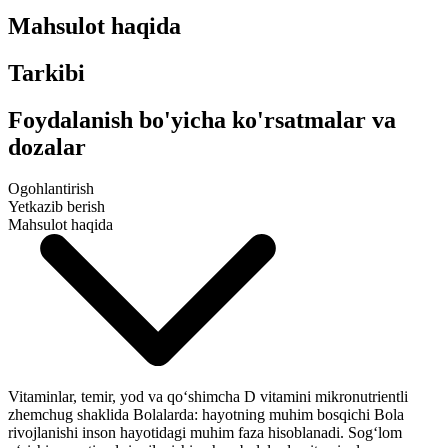
Mahsulot haqida
Tarkibi
Foydalanish bo'yicha ko'rsatmalar va
dozalar
Ogohlantirish
Yetkazib berish
Mahsulot haqida
Vitaminlar, temir, yod va qo‘shimcha D vitamini mikronutrientli
zhemchug shaklida Bolalarda: hayotning muhim bosqichi Bola
rivojlanishi inson hayotidagi muhim faza hisoblanadi. Sog‘lom