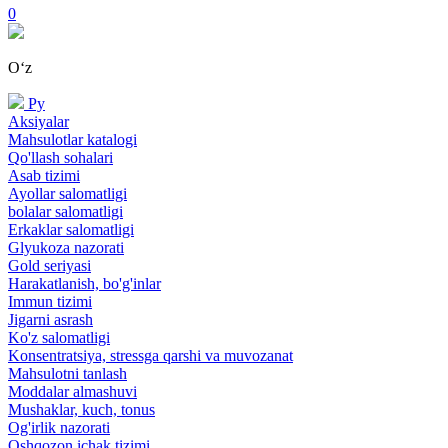
0
Oʻz
Ру
Aksiyalar
Mahsulotlar katalogi
Qo'llash sohalari
Asab tizimi
Ayollar salomatligi
bolalar salomatligi
Erkaklar salomatligi
Glyukoza nazorati
Gold seriyasi
Harakatlanish, bo'g'inlar
Immun tizimi
Jigarni asrash
Ko'z salomatligi
Konsentratsiya, stressga qarshi va muvozanat
Mahsulotni tanlash
Moddalar almashuvi
Mushaklar, kuch, tonus
Og'irlik nazorati
Oshqozon ichak tizimi