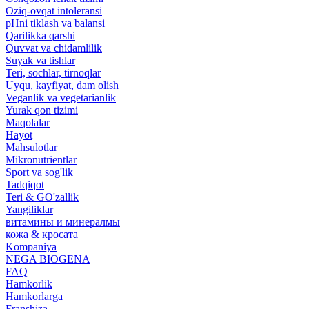
Oziq-ovqat intoleransi
pHni tiklash va balansi
Qarilikka qarshi
Quvvat va chidamlilik
Suyak va tishlar
Teri, sochlar, tirnoqlar
Uyqu, kayfiyat, dam olish
Veganlik va vegetarianlik
Yurak qon tizimi
Maqolalar
Hayot
Mahsulotlar
Mikronutrientlar
Sport va sog'lik
Tadqiqot
Teri & GO'zallik
Yangiliklar
витамины и минералмы
кожа & кросата
Kompaniya
NEGA BIOGENA
FAQ
Hamkorlik
Hamkorlarga
Franshiza