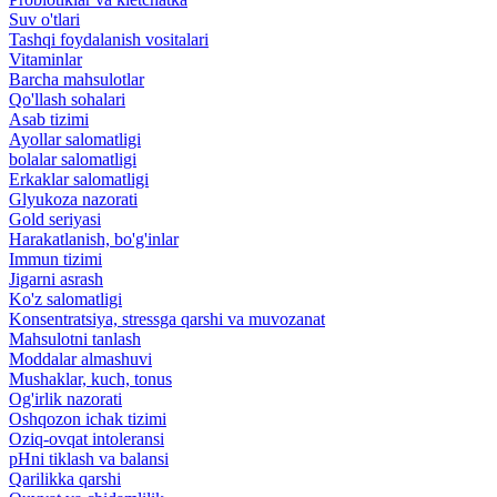
Suv o'tlari
Tashqi foydalanish vositalari
Vitaminlar
Barcha mahsulotlar
Qo'llash sohalari
Asab tizimi
Ayollar salomatligi
bolalar salomatligi
Erkaklar salomatligi
Glyukoza nazorati
Gold seriyasi
Harakatlanish, bo'g'inlar
Immun tizimi
Jigarni asrash
Ko'z salomatligi
Konsentratsiya, stressga qarshi va muvozanat
Mahsulotni tanlash
Moddalar almashuvi
Mushaklar, kuch, tonus
Og'irlik nazorati
Oshqozon ichak tizimi
Oziq-ovqat intoleransi
pHni tiklash va balansi
Qarilikka qarshi