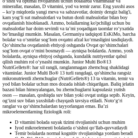
o‘sishi va optimal rivojlanishi uchun bolalarda vitaminalar va
minerallar, masalan, D vitamini, yod va temir zarur. Eng yaxshi asos
– ko‘p miqdorda yangi meva va sabzavotlar, doimiy dengiz balig'i,
kam yog‘li sut mahsulotlari va butun donli mahsulotlar bilan boy
ovqatlanish hisoblanadi. Ammo, bolallarning ko'pchiligi uchun bu
mahsulotlar har doim sevimli va ta’mi yoqadigan taomlar ro‘yxatida
bo‘lmasligi mumkin. Masalan, Germaniya tadqiqoti EsKiMo, barcha
bolalar va o‘smirlar sog‘lom ovqatni afzal ko‘rmasligini tasdiqlaydi.
Qo‘shimcha ovqatlanish ehtiyoji oshganda Ovqat qo‘shimchalari
sog‘lom ovqat o‘rnini bosmaydi — ayniqsa bolalarda. Ammo, yosh
bolalarda, ayniqsa ehtiyoj oshganda, kundalik nutriyentlar qabul
qilish muhim rol o‘ynashi mumkin. Junior Multi Bo®13
NutriGellets®: har xil rangli, ranglanmagan zhemchug shaklidagi
vitaminlar. Junior Multi Bo® 13 turli rangdagi, qo'shimcha rangsiz
mikronutrientli zhemchuglar (NutriGellets®) 13 ta vitamin, temir va
yod bilan bolalar uchun mos dozada ishlab chiqarilgan. Baliq jelatin
bazasi bilan himoyalangan, bu zhemchuglarni kapsulasiz yutish
oson — masalan, qoshiqda suv bilan yoki ovqat ustiga sepib. Keyin,
og‘izni suv bilan yaxshilab chayqash tavsiya etiladi. Noto‘g‘ri
ranglar va qo‘shimchalardan tayyorlangan emas. Ba’zi
mikroelementlarning fiziologik roli:
D vitamini bolada suyak tizimi rivojlanishi uchun muhim
Iyod mikroelementi bolalarda o‘sishni qo‘llab-quvvatlaydi
Temir bolalarda normal kognitiv rivojlanishga yordam beradi