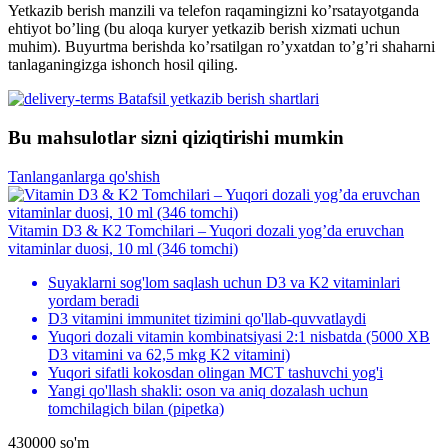
Yetkazib berish manzili va telefon raqamingizni ko’rsatayotganda
ehtiyot bo’ling (bu aloqa kuryer yetkazib berish xizmati uchun
muhim). Buyurtma berishda ko’rsatilgan ro’yxatdan to’g’ri shaharni
tanlaganingizga ishonch hosil qiling.
Batafsil yetkazib berish shartlari
Bu mahsulotlar sizni qiziqtirishi mumkin
Tanlanganlarga qo'shish
Vitamin D3 & K2 Tomchilari – Yuqori dozali yog’da eruvchan
vitaminlar duosi, 10 ml (346 tomchi)
Suyaklarni sog'lom saqlash uchun D3 va K2 vitaminlari
yordam beradi
D3 vitamini immunitet tizimini qo'llab-quvvatlaydi
Yuqori dozali vitamin kombinatsiyasi 2:1 nisbatda (5000 XB
D3 vitamini va 62,5 mkg K2 vitamini)
Yuqori sifatli kokosdan olingan MCT tashuvchi yog'i
Yangi qo'llash shakli: oson va aniq dozalash uchun
tomchilagich bilan (pipetka)
430000
so'm