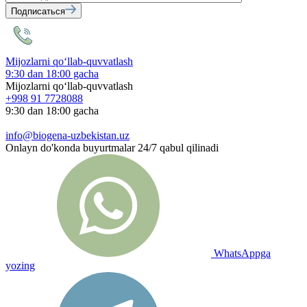
Подписаться
Mijozlarni qo‘llab-quvvatlash
9:30 dan 18:00 gacha
Mijozlarni qo‘llab-quvvatlash
+998 91 7728088
9:30 dan 18:00 gacha
info@biogena-uzbekistan.uz
Onlayn do'konda buyurtmalar 24/7 qabul qilinadi
WhatsAppga
yozing