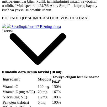
mikroelementlar bilan kunlik ta'minlashning mazali va yoqimli
usulidir. "Multispektrum 24/7® Aktiv Siropi" – ko'proq hayotiy
kuch va yaxshi salomatlik uchun.
BIO FAOL QO"SHIMCHASI DORI VOSITASI EMAS
Savolingiz bormi?
Bizning aloqa
Tarkibi
Kundalik doza uchun tarkibi (10 ml):
Tavsiya etilgan kunlik norma
Ingredient
Miqdori
foizi*
Vitamin C
120 mg
150%
Vitamin E (mg α-TE)
20 mg
167%
Niacin (mg NE)
16 mg
100%
Pantoten kislotasi
6 mg
100%