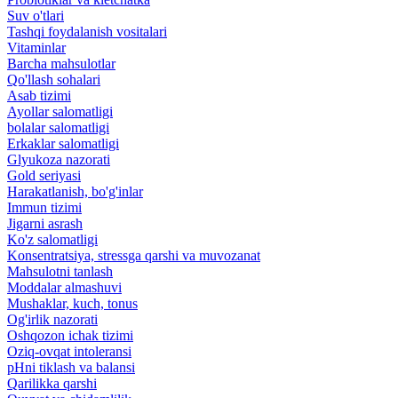
Suv o'tlari
Tashqi foydalanish vositalari
Vitaminlar
Barcha mahsulotlar
Qo'llash sohalari
Asab tizimi
Ayollar salomatligi
bolalar salomatligi
Erkaklar salomatligi
Glyukoza nazorati
Gold seriyasi
Harakatlanish, bo'g'inlar
Immun tizimi
Jigarni asrash
Ko'z salomatligi
Konsentratsiya, stressga qarshi va muvozanat
Mahsulotni tanlash
Moddalar almashuvi
Mushaklar, kuch, tonus
Og'irlik nazorati
Oshqozon ichak tizimi
Oziq-ovqat intoleransi
pHni tiklash va balansi
Qarilikka qarshi