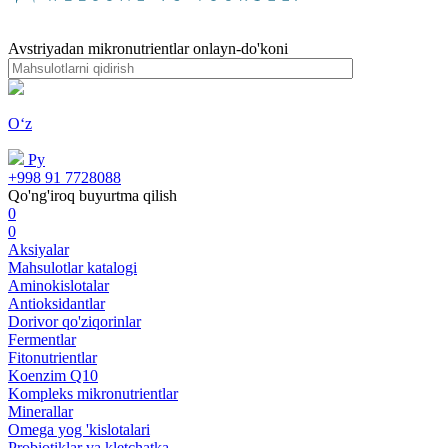
Avstriyadan mikronutrientlar onlayn-do'koni
Oʻz
Ру
+998 91 7728088
Qo'ng'iroq buyurtma qilish
0
0
Aksiyalar
Mahsulotlar katalogi
Aminokislotalar
Antioksidantlar
Dorivor qo'ziqorinlar
Fermentlar
Fitonutrientlar
Koenzim Q10
Kompleks mikronutrientlar
Minerallar
Omega yog 'kislotalari
Probiotiklar va kletchatka