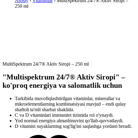
Asosiy
›
Vitaminlar
› MultiSpektrum 24/7® Aktiv Siropi –
250 ml
MultiSpektrum 24/7® Aktiv Siropi – 250 ml
"Multispektrum 24/7® Aktiv Siropi" –
ko'proq energiya va salomatlik uchun
Tarkibida muvofiqlashtirilgan vitaminlar, minerallar va
mikroelementlarning kombinatsiyasi mavjud – endi qulay
shaftoli ta'mli sharbat shaklida.
C va D vitaminlari immunitet tizimida rol o'ynaydi.
Yod normal energiya almashinuvini qo'llab-quvvatlaydi.
D vitamini suyaklarning sog'lig'ini saqlashga yordam beradi.