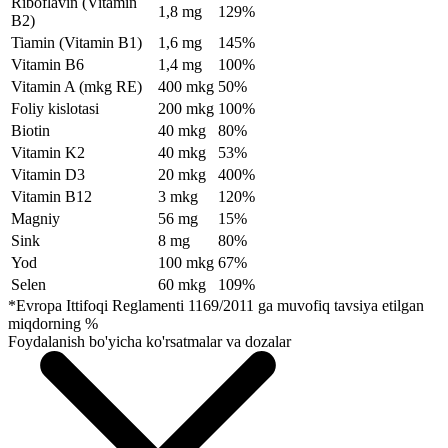
Riboflavin (Vitamin
1,8 mg
129%
B2)
Tiamin (Vitamin B1)
1,6 mg
145%
Vitamin B6
1,4 mg
100%
Vitamin A (mkg RE)
400 mkg
50%
Foliy kislotasi
200 mkg
100%
Biotin
40 mkg
80%
Vitamin K2
40 mkg
53%
Vitamin D3
20 mkg
400%
Vitamin B12
3 mkg
120%
Magniy
56 mg
15%
Sink
8 mg
80%
Yod
100 mkg
67%
Selen
60 mkg
109%
*Evropa Ittifoqi Reglamenti 1169/2011 ga muvofiq tavsiya etilgan
miqdorning %
Foydalanish bo'yicha ko'rsatmalar va dozalar