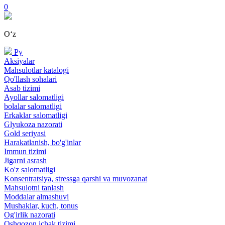
0
Oʻz
Ру
Aksiyalar
Mahsulotlar katalogi
Qo'llash sohalari
Asab tizimi
Ayollar salomatligi
bolalar salomatligi
Erkaklar salomatligi
Glyukoza nazorati
Gold seriyasi
Harakatlanish, bo'g'inlar
Immun tizimi
Jigarni asrash
Ko'z salomatligi
Konsentratsiya, stressga qarshi va muvozanat
Mahsulotni tanlash
Moddalar almashuvi
Mushaklar, kuch, tonus
Og'irlik nazorati
Oshqozon ichak tizimi