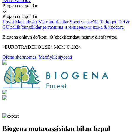
berish va to'lov
Biogena maqolalar
Biogena maqolalar
Hayot
Mahsulotlar
Mikronutrientlar
Sport va sog'lik
Tadqiqot
Teri &
GO'zallik
Yangiliklar
витамины и минералмы
кожа & кросата
Biogena onlayn do’koni. O’zbekistondagi rasmiy distribyutor.
«EUROTRADEHOUSE» MChJ © 2024
Oferta shartnomasi
Maxfiylik siyosati
Biogena mutaxassisidan bilan bepul