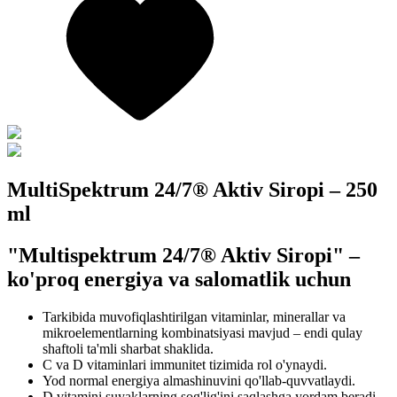
MultiSpektrum 24/7® Aktiv Siropi – 250
ml
"Multispektrum 24/7® Aktiv Siropi" –
ko'proq energiya va salomatlik uchun
Tarkibida muvofiqlashtirilgan vitaminlar, minerallar va
mikroelementlarning kombinatsiyasi mavjud – endi qulay
shaftoli ta'mli sharbat shaklida.
C va D vitaminlari immunitet tizimida rol o'ynaydi.
Yod normal energiya almashinuvini qo'llab-quvvatlaydi.
D vitamini suyaklarning sog'lig'ini saqlashga yordam beradi.