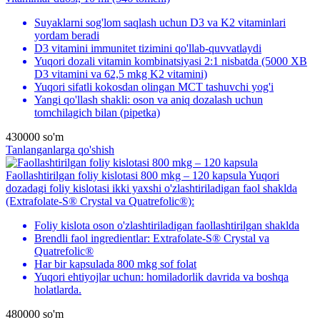
Suyaklarni sog'lom saqlash uchun D3 va K2 vitaminlari
yordam beradi
D3 vitamini immunitet tizimini qo'llab-quvvatlaydi
Yuqori dozali vitamin kombinatsiyasi 2:1 nisbatda (5000 XB
D3 vitamini va 62,5 mkg K2 vitamini)
Yuqori sifatli kokosdan olingan MCT tashuvchi yog'i
Yangi qo'llash shakli: oson va aniq dozalash uchun
tomchilagich bilan (pipetka)
430000
so'm
Tanlanganlarga qo'shish
Faollashtirilgan foliy kislotasi 800 mkg – 120 kapsula
Yuqori
dozadagi foliy kislotasi ikki yaxshi o'zlashtiriladigan faol shaklda
(Extrafolate-S® Crystal va Quatrefolic®):
Foliy kislota oson o'zlashtiriladigan faollashtirilgan shaklda
Brendli faol ingredientlar: Extrafolate-S® Crystal va
Quatrefolic®
Har bir kapsulada 800 mkg sof folat
Yuqori ehtiyojlar uchun: homiladorlik davrida va boshqa
holatlarda.
480000
so'm