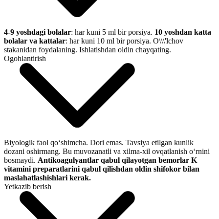
4-9 yoshdagi bolalar
: har kuni 5 ml bir porsiya.
10 yoshdan katta
bolalar va kattalar
: har kuni 10 ml bir porsiya. O\\\'lchov
stakanidan foydalaning. Ishlatishdan oldin chayqating.
Ogohlantirish
Biyologik faol qo‘shimcha. Dori emas. Tavsiya etilgan kunlik
dozani oshirmang. Bu muvozanatli va xilma-xil ovqatlanish o‘rnini
bosmaydi.
Antikoagulyantlar qabul qilayotgan bemorlar K
vitamini preparatlarini qabul qilishdan oldin shifokor bilan
maslahatlashishlari kerak.
Yetkazib berish