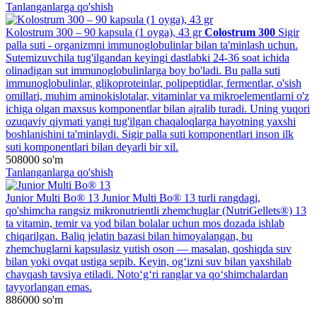
Tanlanganlarga qo'shish
Kolostrum 300 – 90 kapsula (1 oyga), 43 gr
Colostrum 300
Sigir
palla suti - organizmni immunoglobulinlar bilan ta'minlash uchun.
Sutemizuvchila tug'ilgandan keyingi dastlabki 24-36 soat ichida
olinadigan sut immunoglobulinlarga boy bo'ladi. Bu palla suti
immunoglobulinlar, glikoproteinlar, polipeptidlar, fermentlar, o'sish
omillari, muhim aminokislotalar, vitaminlar va mikroelementlarni o'z
ichiga olgan maxsus komponentlar bilan ajralib turadi. Uning yuqori
ozuqaviy qiymati yangi tug'ilgan chaqaloqlarga hayotning yaxshi
boshlanishini ta'minlaydi. Sigir palla suti komponentlari inson ilk
suti komponentlari bilan deyarli bir xil.
508000
so'm
Tanlanganlarga qo'shish
Junior Multi Bo® 13
Junior Multi Bo® 13 turli rangdagi,
qo'shimcha rangsiz mikronutrientli zhemchuglar (NutriGellets®) 13
ta vitamin, temir va yod bilan bolalar uchun mos dozada ishlab
chiqarilgan. Baliq jelatin bazasi bilan himoyalangan, bu
zhemchuglarni kapsulasiz yutish oson — masalan, qoshiqda suv
bilan yoki ovqat ustiga sepib. Keyin, og‘izni suv bilan yaxshilab
chayqash tavsiya etiladi. Noto‘g‘ri ranglar va qo‘shimchalardan
tayyorlangan emas.
886000
so'm