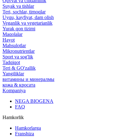
Quvvat va chidamlilik
Suyak va tishlar
Teri, sochlar, tirnoqlar
Uyqu, kayfiyat, dam olish
Veganlik va vegetarianlik
Yurak qon tizimi
Maqolalar
Hayot
Mahsulotlar
Mikronutrientlar
Sport va sog'lik
Tadqiqot
Teri & GO'zallik
Yangiliklar
витамины и минералмы
кожа & кросата
Kompaniya
NEGA BIOGENA
FAQ
Hamkorlik
Hamkorlarga
Franshiza