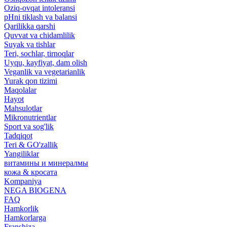
Oziq-ovqat intoleransi
pHni tiklash va balansi
Qarilikka qarshi
Quvvat va chidamlilik
Suyak va tishlar
Teri, sochlar, tirnoqlar
Uyqu, kayfiyat, dam olish
Veganlik va vegetarianlik
Yurak qon tizimi
Maqolalar
Hayot
Mahsulotlar
Mikronutrientlar
Sport va sog'lik
Tadqiqot
Teri & GO'zallik
Yangiliklar
витамины и минералмы
кожа & кросата
Kompaniya
NEGA BIOGENA
FAQ
Hamkorlik
Hamkorlarga
Franshiza