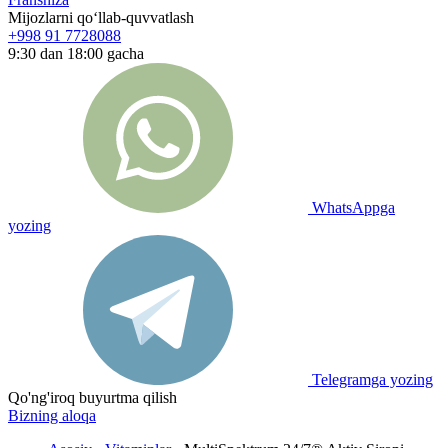
Mijozlarni qo‘llab-quvvatlash
+998 91 7728088
9:30 dan 18:00 gacha
WhatsAppga
yozing
Telegramga yozing
Qo'ng'iroq buyurtma qilish
Bizning aloqa