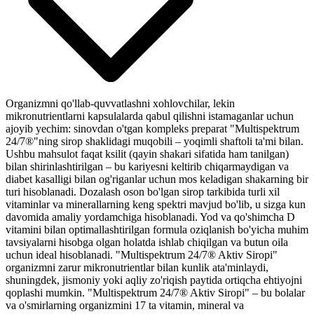
Organizmni qo'llab-quvvatlashni xohlovchilar, lekin
mikronutrientlarni kapsulalarda qabul qilishni istamaganlar uchun
ajoyib yechim: sinovdan o'tgan kompleks preparat "Multispektrum
24/7®"ning sirop shaklidagi muqobili – yoqimli shaftoli ta'mi bilan.
Ushbu mahsulot faqat ksilit (qayin shakari sifatida ham tanilgan)
bilan shirinlashtirilgan – bu kariyesni keltirib chiqarmaydigan va
diabet kasalligi bilan og'riganlar uchun mos keladigan shakarning bir
turi hisoblanadi. Dozalash oson bo'lgan sirop tarkibida turli xil
vitaminlar va minerallarning keng spektri mavjud bo'lib, u sizga kun
davomida amaliy yordamchiga hisoblanadi. Yod va qo'shimcha D
vitamini bilan optimallashtirilgan formula oziqlanish bo'yicha muhim
tavsiyalarni hisobga olgan holatda ishlab chiqilgan va butun oila
uchun ideal hisoblanadi. "Multispektrum 24/7® Aktiv Siropi"
organizmni zarur mikronutrientlar bilan kunlik ata'minlaydi,
shuningdek, jismoniy yoki aqliy zo'riqish paytida ortiqcha ehtiyojni
qoplashi mumkin. "Multispektrum 24/7® Aktiv Siropi" – bu bolalar
va o'smirlarning organizmini 17 ta vitamin, mineral va