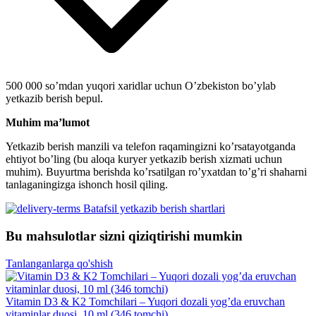
500 000 so’mdan yuqori xaridlar uchun O’zbekiston bo’ylab
yetkazib berish bepul.
Muhim ma’lumot
Yetkazib berish manzili va telefon raqamingizni ko’rsatayotganda
ehtiyot bo’ling (bu aloqa kuryer yetkazib berish xizmati uchun
muhim). Buyurtma berishda ko’rsatilgan ro’yxatdan to’g’ri shaharni
tanlaganingizga ishonch hosil qiling.
Batafsil yetkazib berish shartlari
Bu mahsulotlar sizni qiziqtirishi mumkin
Tanlanganlarga qo'shish
Vitamin D3 & K2 Tomchilari – Yuqori dozali yog’da eruvchan
vitaminlar duosi, 10 ml (346 tomchi)