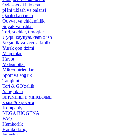
Oziq-ovqat intoleransi
pHni tiklash va balansi
Qarilikka qarshi
Quvvat va chidamlilik
Suyak va tishlar
Teri, sochlar, tirnoqlar
Uyqu, kayfiyat, dam olish
Veganlik va vegetarianlik
Yurak qon tizimi
Maqolalar
Hayot
Mahsulotlar
Mikronutrientlar
Sport va sog'lik
Tadqiqot
Teri & GO'zallik
Yangiliklar
витамины и минералмы
кожа & кросата
Kompaniya
NEGA BIOGENA
FAQ
Hamkorlik
Hamkorlarga
Franshiza