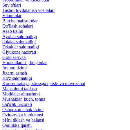
Suv o'tlari
Tashqi foydalanish vositalari
Vitaminlar
Barcha mahsulotlar
Qo'llash sohalari
Asab tizimi
Ayollar salomatligi
bolalar salomatligi
Erkaklar salomatligi
Glyukoza nazorati
Gold seriyasi
Harakatlanish, bo'g'inlar
Immun tizimi
Jigarni asrash
Ko'z salomatligi
Konsentratsiya, stressga qarshi va muvozanat
Mahsulotni tanlash
Moddalar almashuvi
Mushaklar, kuch, tonus
Og'irlik nazorati
Oshqozon ichak tizimi
Oziq-ovqat intoleransi
pHni tiklash va balansi
Qarilikka qarshi