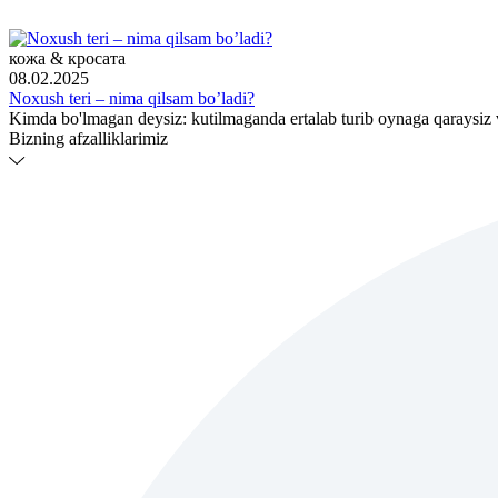
кожа & кросата
08.02.2025
Noxush teri – nima qilsam bo’ladi?
Kimda bo'lmagan deysiz: kutilmaganda ertalab turib oynaga qaraysiz va
Bizning afzalliklarimiz