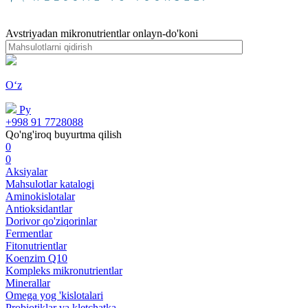
Avstriyadan mikronutrientlar onlayn-do'koni
Oʻz
Ру
+998 91 7728088
Qo'ng'iroq buyurtma qilish
0
0
Aksiyalar
Mahsulotlar katalogi
Aminokislotalar
Antioksidantlar
Dorivor qo'ziqorinlar
Fermentlar
Fitonutrientlar
Koenzim Q10
Kompleks mikronutrientlar
Minerallar
Omega yog 'kislotalari
Probiotiklar va kletchatka