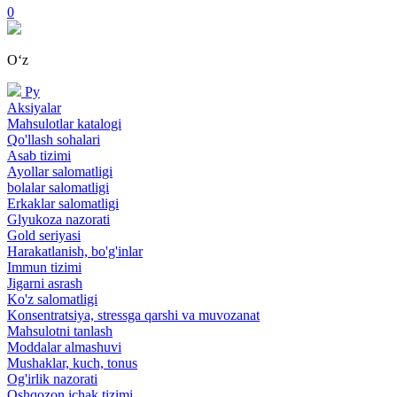
0
Oʻz
Ру
Aksiyalar
Mahsulotlar katalogi
Qo'llash sohalari
Asab tizimi
Ayollar salomatligi
bolalar salomatligi
Erkaklar salomatligi
Glyukoza nazorati
Gold seriyasi
Harakatlanish, bo'g'inlar
Immun tizimi
Jigarni asrash
Ko'z salomatligi
Konsentratsiya, stressga qarshi va muvozanat
Mahsulotni tanlash
Moddalar almashuvi
Mushaklar, kuch, tonus
Og'irlik nazorati
Oshqozon ichak tizimi