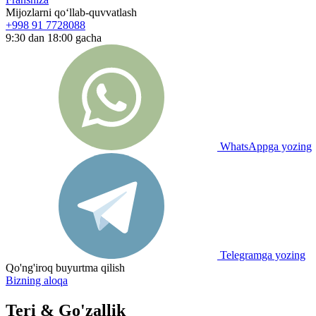
Mijozlarni qo‘llab-quvvatlash
+998 91 7728088
9:30 dan 18:00 gacha
WhatsAppga yozing
Telegramga yozing
Qo'ng'iroq buyurtma qilish
Bizning aloqa
Teri & Go'zallik