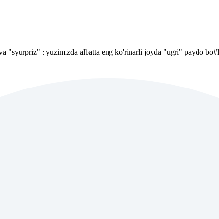
 "syurpriz" : yuzimizda albatta eng ko'rinarli joyda "ugri" paydo bo#lg