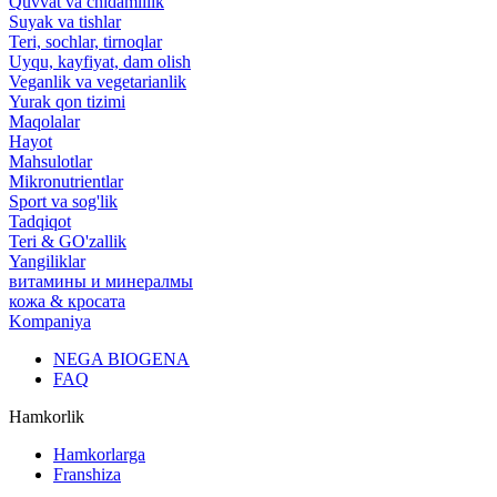
Quvvat va chidamlilik
Suyak va tishlar
Teri, sochlar, tirnoqlar
Uyqu, kayfiyat, dam olish
Veganlik va vegetarianlik
Yurak qon tizimi
Maqolalar
Hayot
Mahsulotlar
Mikronutrientlar
Sport va sog'lik
Tadqiqot
Teri & GO'zallik
Yangiliklar
витамины и минералмы
кожа & кросата
Kompaniya
NEGA BIOGENA
FAQ
Hamkorlik
Hamkorlarga
Franshiza