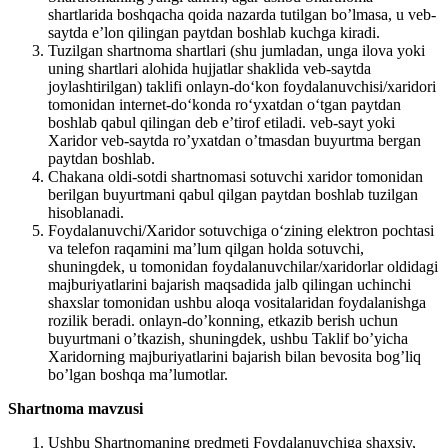
shartlarida boshqacha qoida nazarda tutilgan bo’lmasa, u veb-
saytda e’lon qilingan paytdan boshlab kuchga kiradi.
Tuzilgan shartnoma shartlari (shu jumladan, unga ilova yoki
uning shartlari alohida hujjatlar shaklida veb-saytda
joylashtirilgan) taklifi onlayn-do‘kon foydalanuvchisi/xaridori
tomonidan internet-do‘konda ro‘yxatdan o‘tgan paytdan
boshlab qabul qilingan deb e’tirof etiladi. veb-sayt yoki
Xaridor veb-saytda ro’yxatdan o’tmasdan buyurtma bergan
paytdan boshlab.
Chakana oldi-sotdi shartnomasi sotuvchi xaridor tomonidan
berilgan buyurtmani qabul qilgan paytdan boshlab tuzilgan
hisoblanadi.
Foydalanuvchi/Xaridor sotuvchiga o‘zining elektron pochtasi
va telefon raqamini ma’lum qilgan holda sotuvchi,
shuningdek, u tomonidan foydalanuvchilar/xaridorlar oldidagi
majburiyatlarini bajarish maqsadida jalb qilingan uchinchi
shaxslar tomonidan ushbu aloqa vositalaridan foydalanishga
rozilik beradi. onlayn-do’konning, etkazib berish uchun
buyurtmani o’tkazish, shuningdek, ushbu Taklif bo’yicha
Xaridorning majburiyatlarini bajarish bilan bevosita bog’liq
bo’lgan boshqa ma’lumotlar.
Shartnoma mavzusi
Ushbu Shartnomaning predmeti Foydalanuvchiga shaxsiy,