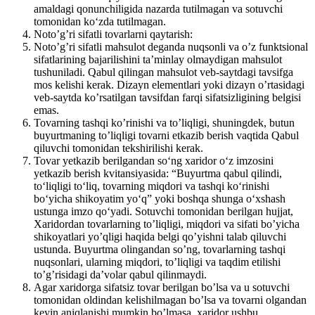
amaldagi qonunchiligida nazarda tutilmagan va sotuvchi
tomonidan ko‘zda tutilmagan.
Noto’g’ri sifatli tovarlarni qaytarish:
Noto’g’ri sifatli mahsulot deganda nuqsonli va o’z funktsional
sifatlarining bajarilishini ta’minlay olmaydigan mahsulot
tushuniladi. Qabul qilingan mahsulot veb-saytdagi tavsifga
mos kelishi kerak. Dizayn elementlari yoki dizayn o’rtasidagi
veb-saytda ko’rsatilgan tavsifdan farqi sifatsizligining belgisi
emas.
Tovarning tashqi ko’rinishi va to’liqligi, shuningdek, butun
buyurtmaning to’liqligi tovarni etkazib berish vaqtida Qabul
qiluvchi tomonidan tekshirilishi kerak.
Tovar yetkazib berilgandan so‘ng xaridor o‘z imzosini
yetkazib berish kvitansiyasida: “Buyurtma qabul qilindi,
to‘liqligi to‘liq, tovarning miqdori va tashqi ko‘rinishi
bo‘yicha shikoyatim yo‘q” yoki boshqa shunga o‘xshash
ustunga imzo qo‘yadi. Sotuvchi tomonidan berilgan hujjat,
Xaridordan tovarlarning to’liqligi, miqdori va sifati bo’yicha
shikoyatlari yo’qligi haqida belgi qo’yishni talab qiluvchi
ustunda. Buyurtma olingandan so’ng, tovarlarning tashqi
nuqsonlari, ularning miqdori, to’liqligi va taqdim etilishi
to’g’risidagi da’volar qabul qilinmaydi.
Agar xaridorga sifatsiz tovar berilgan bo’lsa va u sotuvchi
tomonidan oldindan kelishilmagan bo’lsa va tovarni olgandan
keyin aniqlanishi mumkin bo’lmasa, xaridor ushbu