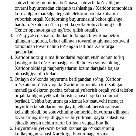
sotuvchining omborida bo‘lmasa, sotuvchi ko‘rsatilgan
tovarni buyurtmadan chiqarib tashlashga / Xaridor tomonidan
ko‘rsatilgan manzilga tegishli elektron pochta xabarini
yuborish orqali Xaridorning buyurtmasini bekor qilishga
haqli. ro’yxatdan o’tish paytida (yoki Sotuvchining Call
Center operatoriga qo’ng’iroq qilish orqali).
To‘liq yoki qisman oldindan to‘langan buyurtma bekor
qilingan taqdirda, bekor qilingan tovarning qiymati sotuvchi
tomonidan tovar uchun to‘langan tartibda Xaridorga
qaytariladi.
Xaridor noto’g’ri ma’lumotlarni taqdim etish uchun to’liq
javobgarlikni o’z zimmasiga oladi, bu esa sotuvchining
Xaridor oldidagi majburiyatlarini lozim darajada bajara
olmasligiga olib keladi.
Onlayn do’konda buyurtma berilgandan so’ng, Xaridor
ro’yxatdan o’tish vaqtida Xaridor tomonidan ko’rsatilgan
manzilga elektron pochta xabarini yuborish orqali yoki telefon
orqali kutilgan yetkazib berish sanasi haqida ma’lumot
beriladi. Ushbu buyurtmaga xizmat ko’rsatuvchi menejer
buyurtma tafsilotlarini aniqlaydi, etkazib berish sanasini
kelishib oladi, bu sotuvchining omborida buyurtma qilingan
tovarlarning mavjudligiga va buyurtmani qayta ishlash va
etkazib berish uchun zarur bo’lgan vaqtga bog’liq.
Buyurtmani yetkazib berish xizmatiga o‘tkazishning
kutilayotgan sanasi Xaridorga buyurtmaga xizmat