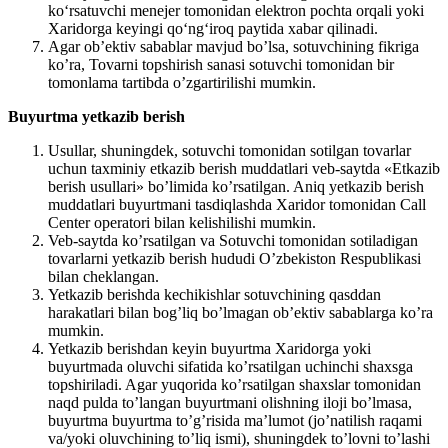
ko‘rsatuvchi menejer tomonidan elektron pochta orqali yoki
Xaridorga keyingi qo‘ng‘iroq paytida xabar qilinadi.
Agar ob’ektiv sabablar mavjud bo’lsa, sotuvchining fikriga
ko’ra, Tovarni topshirish sanasi sotuvchi tomonidan bir
tomonlama tartibda o’zgartirilishi mumkin.
Buyurtma yetkazib berish
Usullar, shuningdek, sotuvchi tomonidan sotilgan tovarlar
uchun taxminiy etkazib berish muddatlari veb-saytda «Etkazib
berish usullari» bo’limida ko’rsatilgan. Aniq yetkazib berish
muddatlari buyurtmani tasdiqlashda Xaridor tomonidan Call
Center operatori bilan kelishilishi mumkin.
Veb-saytda ko’rsatilgan va Sotuvchi tomonidan sotiladigan
tovarlarni yetkazib berish hududi O’zbekiston Respublikasi
bilan cheklangan.
Yetkazib berishda kechikishlar sotuvchining qasddan
harakatlari bilan bog’liq bo’lmagan ob’ektiv sabablarga ko’ra
mumkin.
Yetkazib berishdan keyin buyurtma Xaridorga yoki
buyurtmada oluvchi sifatida ko’rsatilgan uchinchi shaxsga
topshiriladi. Agar yuqorida ko’rsatilgan shaxslar tomonidan
naqd pulda to’langan buyurtmani olishning iloji bo’lmasa,
buyurtma buyurtma to’g’risida ma’lumot (jo’natilish raqami
va/yoki oluvchining to’liq ismi), shuningdek to’lovni to’lashi