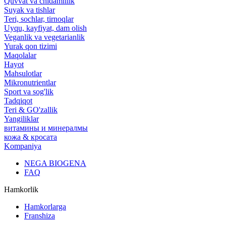
Quvvat va chidamlilik
Suyak va tishlar
Teri, sochlar, tirnoqlar
Uyqu, kayfiyat, dam olish
Veganlik va vegetarianlik
Yurak qon tizimi
Maqolalar
Hayot
Mahsulotlar
Mikronutrientlar
Sport va sog'lik
Tadqiqot
Teri & GO'zallik
Yangiliklar
витамины и минералмы
кожа & кросата
Kompaniya
NEGA BIOGENA
FAQ
Hamkorlik
Hamkorlarga
Franshiza