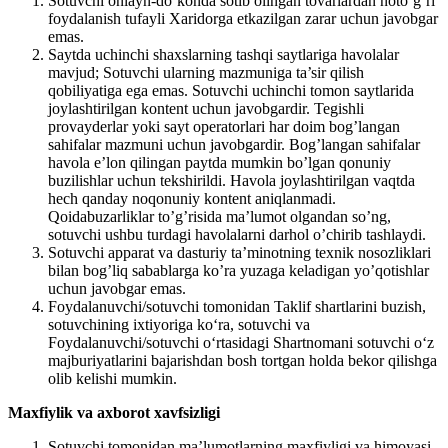
Sotuvchi onlayn-do’konda sotib olingan tovarlardan noto’g’ri
foydalanish tufayli Xaridorga etkazilgan zarar uchun javobgar
emas.
Saytda uchinchi shaxslarning tashqi saytlariga havolalar
mavjud; Sotuvchi ularning mazmuniga ta’sir qilish
qobiliyatiga ega emas. Sotuvchi uchinchi tomon saytlarida
joylashtirilgan kontent uchun javobgardir. Tegishli
provayderlar yoki sayt operatorlari har doim bog’langan
sahifalar mazmuni uchun javobgardir. Bog’langan sahifalar
havola e’lon qilingan paytda mumkin bo’lgan qonuniy
buzilishlar uchun tekshirildi. Havola joylashtirilgan vaqtda
hech qanday noqonuniy kontent aniqlanmadi.
Qoidabuzarliklar to’g’risida ma’lumot olgandan so’ng,
sotuvchi ushbu turdagi havolalarni darhol o’chirib tashlaydi.
Sotuvchi apparat va dasturiy ta’minotning texnik nosozliklari
bilan bog’liq sabablarga ko’ra yuzaga keladigan yo’qotishlar
uchun javobgar emas.
Foydalanuvchi/sotuvchi tomonidan Taklif shartlarini buzish,
sotuvchining ixtiyoriga ko‘ra, sotuvchi va
Foydalanuvchi/sotuvchi o‘rtasidagi Shartnomani sotuvchi o‘z
majburiyatlarini bajarishdan bosh tortgan holda bekor qilishga
olib kelishi mumkin.
Maxfiylik va axborot xavfsizligi
Sotuvchi tomonidan ma’lumotlarning maxfiyligi va himoyasi