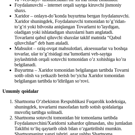
Foydalanuvchi – internet orqali saytga kiruvchi jismoniy
shaxs.
Xaridor – onlayn-do’konda buyurtma bergan foydalanuvchi.
Xaridor shuningdek, Foydalanuvchi tomonidan to’g’ridan-
to’g’ri yoki bilvosita aniqlangan Tovarlarni to’laydigan,
oladigan yoki ishlatadigan shaxslarni ham anglatadi.
Tovarlarni qabul qiluvchi shaxslar taklif matnida “Qabul
qiluvchilar” deb ham ataladi.
Mahsulot – oziq-ovqat mahsulotlari, aksessuarlar va boshqa
tovarlar, ular to’g’risidagi ma’lumotlarni veb-saytga
joylashtirish orqali sotuvchi tomonidan o’z xohishiga ko’ra
belgilanadi.
Buyurtma – Xaridor tomonidan belgilangan tartibda Tovarni
sotib olish va yetkazib berish bo‘yicha Xaridor tomonidan
belgilangan tartibda to‘ldirilgan so‘rovi.
Umumiy qoidalar
Shartnoma O‘zbekiston Respublikasi Fuqarolik kodeksiga,
shuningdek, tovarlarni masofadan turib sotish qoidalariga
muvofiq tartibga solinadi.
Shartnoma sotuvchi tomonidan bir tomonlama tartibda
Foydalanuvchini/Xaridorni xabardor qilmasdan, shu jumladan
Taklifni to‘liq qaytarib olish bilan o‘zgartirilishi mumkin.
Shartnomaning yangi tahriri, agar ushbu Shartnoma