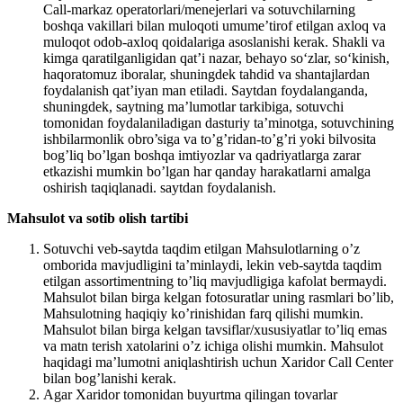
Call-markaz operatorlari/menejerlari va sotuvchilarning
boshqa vakillari bilan muloqoti umume’tirof etilgan axloq va
muloqot odob-axloq qoidalariga asoslanishi kerak. Shakli va
kimga qaratilganligidan qat’i nazar, behayo so‘zlar, so‘kinish,
haqoratomuz iboralar, shuningdek tahdid va shantajlardan
foydalanish qat’iyan man etiladi. Saytdan foydalanganda,
shuningdek, saytning ma’lumotlar tarkibiga, sotuvchi
tomonidan foydalaniladigan dasturiy ta’minotga, sotuvchining
ishbilarmonlik obro’siga va to’g’ridan-to’g’ri yoki bilvosita
bog’liq bo’lgan boshqa imtiyozlar va qadriyatlarga zarar
etkazishi mumkin bo’lgan har qanday harakatlarni amalga
oshirish taqiqlanadi. saytdan foydalanish.
Mahsulot va sotib olish tartibi
Sotuvchi veb-saytda taqdim etilgan Mahsulotlarning o’z
omborida mavjudligini ta’minlaydi, lekin veb-saytda taqdim
etilgan assortimentning to’liq mavjudligiga kafolat bermaydi.
Mahsulot bilan birga kelgan fotosuratlar uning rasmlari bo’lib,
Mahsulotning haqiqiy ko’rinishidan farq qilishi mumkin.
Mahsulot bilan birga kelgan tavsiflar/xususiyatlar to’liq emas
va matn terish xatolarini o’z ichiga olishi mumkin. Mahsulot
haqidagi ma’lumotni aniqlashtirish uchun Xaridor Call Center
bilan bog’lanishi kerak.
Agar Xaridor tomonidan buyurtma qilingan tovarlar