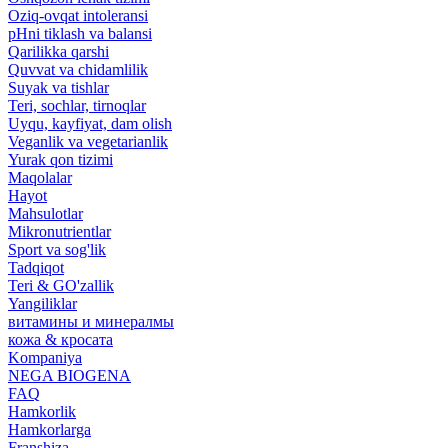
Oziq-ovqat intoleransi
pHni tiklash va balansi
Qarilikka qarshi
Quvvat va chidamlilik
Suyak va tishlar
Teri, sochlar, tirnoqlar
Uyqu, kayfiyat, dam olish
Veganlik va vegetarianlik
Yurak qon tizimi
Maqolalar
Hayot
Mahsulotlar
Mikronutrientlar
Sport va sog'lik
Tadqiqot
Teri & GO'zallik
Yangiliklar
витамины и минералмы
кожа & кросата
Kompaniya
NEGA BIOGENA
FAQ
Hamkorlik
Hamkorlarga
Franshiza