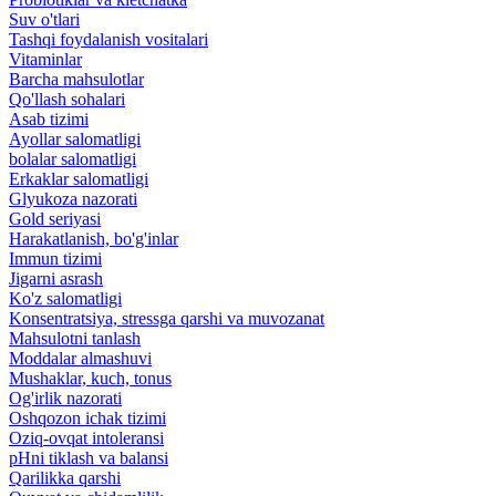
Suv o'tlari
Tashqi foydalanish vositalari
Vitaminlar
Barcha mahsulotlar
Qo'llash sohalari
Asab tizimi
Ayollar salomatligi
bolalar salomatligi
Erkaklar salomatligi
Glyukoza nazorati
Gold seriyasi
Harakatlanish, bo'g'inlar
Immun tizimi
Jigarni asrash
Ko'z salomatligi
Konsentratsiya, stressga qarshi va muvozanat
Mahsulotni tanlash
Moddalar almashuvi
Mushaklar, kuch, tonus
Og'irlik nazorati
Oshqozon ichak tizimi
Oziq-ovqat intoleransi
pHni tiklash va balansi
Qarilikka qarshi