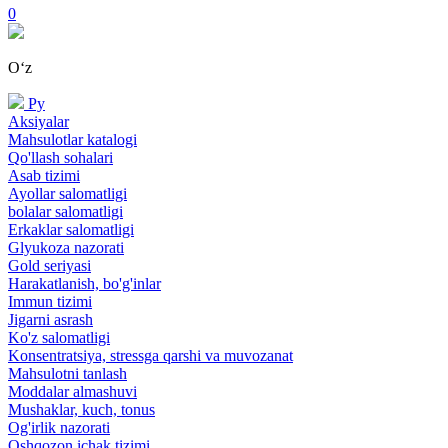
0
Oʻz
Ру
Aksiyalar
Mahsulotlar katalogi
Qo'llash sohalari
Asab tizimi
Ayollar salomatligi
bolalar salomatligi
Erkaklar salomatligi
Glyukoza nazorati
Gold seriyasi
Harakatlanish, bo'g'inlar
Immun tizimi
Jigarni asrash
Ko'z salomatligi
Konsentratsiya, stressga qarshi va muvozanat
Mahsulotni tanlash
Moddalar almashuvi
Mushaklar, kuch, tonus
Og'irlik nazorati
Oshqozon ichak tizimi