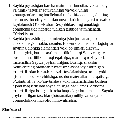
Saytda joylashgan barcha matnli maʼlumotlar, vizual belgilar
va grafik tasvirlar sotuvchining va/yoki uning
kontragentlarining intellektual mulki hisoblanadi, shuning
uchun ushbu obʼyektlardan nusxa koʻchirish yoki ruxsatsiz
foydalanish Oʻzbekiston Respublikasining amaldagi
qonunchiligida nazarda tutilgan tartibda taʼminlanadi.
O’zbekiston.
Saytda joylashtirilgan kontentga (shu jumladan, lekin
cheklanmagan holda: rasmlar, fotosuratlar, matnlar, logotiplar,
saytning alohida elementlari yoki bo’limlari dizayni,
shuningdek, butun sayt) mualliflik huquqi Sotuvchiga va
boshqa mualliflik huquqi egalariga, ularning roziligi bilan
materiallari Saytda joylashtirilgan. Boshqa shaxslar
Sotuvchining oldindan ruxsatisiz Saytda joylashtirilgan
materiallardan biron-bir tarzda foydalanishga, to‘liq yoki
qisman nusxa ko‘chirishga, ushbu materiallarni tarqatishga,
o‘zgartirishga, ko‘paytirishga yoki materiallardan boshqa
tijorat maqsadlarida foydalanishga haqli emas. Axborot
materiallariga bo’lgan barcha huquqlar, shu jumladan Saytda
joylashtirilgan tasvirlar (fotosuratlar) milliy va xalqaro
qonunchilikka muvofiq himoyalangan.
Mas’uliyat