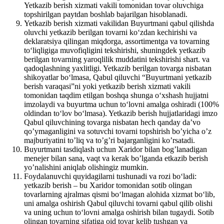
Yetkazib berish xizmati vakili tomonidan tovar oluvchiga
topshirilgan paytdan boshlab bajarilgan hisoblanadi.
Yetkazib berish xizmati vakilidan Buyurtmani qabul qilishda
oluvchi yetkazib berilgan tovarni ko‘zdan kechirishi va
deklaratsiya qilingan miqdorga, assortimentga va tovarning
to‘liqligiga muvofiqligini tekshirishi, shuningdek yetkazib
berilgan tovarning yaroqlilik muddatini tekshirishi shart. va
qadoqlashning yaxlitligi. Yetkazib berilgan tovarga nisbatan
shikoyatlar bo‘lmasa, Qabul qiluvchi “Buyurtmani yetkazib
berish varaqasi”ni yoki yetkazib berish xizmati vakili
tomonidan taqdim etilgan boshqa shunga o‘xshash hujjatni
imzolaydi va buyurtma uchun to‘lovni amalga oshiradi (100%
oldindan to‘lov bo‘lmasa). Yetkazib berish hujjatlaridagi imzo
Qabul qiluvchining tovarga nisbatan hech qanday da’vo
qo’ymaganligini va sotuvchi tovarni topshirish bo’yicha o’z
majburiyatini to’liq va to’g’ri bajarganligini ko’rsatadi.
Buyurtmani tasdiqlash uchun Xaridor bilan bog’lanadigan
menejer bilan sana, vaqt va kerak bo’lganda etkazib berish
yo’nalishini aniqlab olishingiz mumkin.
Foydalanuvchi quyidagilarni tushunadi va rozi bo‘ladi:
yetkazib berish – bu Xaridor tomonidan sotib olingan
tovarlarning ajralmas qismi bo‘lmagan alohida xizmat bo‘lib,
uni amalga oshirish Qabul qiluvchi tovarni qabul qilib olishi
va uning uchun to‘lovni amalga oshirish bilan tugaydi. Sotib
olingan tovarning sifatiga oid tovar kelib tushgan va