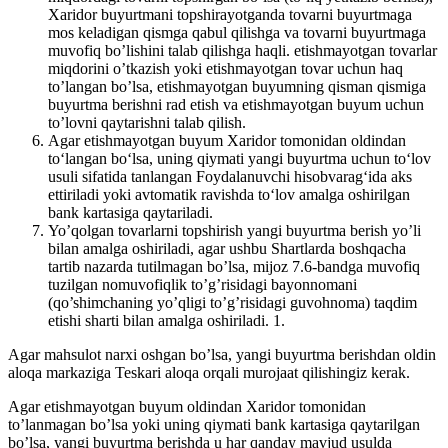
Xaridor buyurtmani topshirayotganda tovarni buyurtmaga
mos keladigan qismga qabul qilishga va tovarni buyurtmaga
muvofiq bo’lishini talab qilishga haqli. etishmayotgan tovarlar
miqdorini o’tkazish yoki etishmayotgan tovar uchun haq
to’langan bo’lsa, etishmayotgan buyumning qisman qismiga
buyurtma berishni rad etish va etishmayotgan buyum uchun
to’lovni qaytarishni talab qilish.
Agar etishmayotgan buyum Xaridor tomonidan oldindan
to‘langan bo‘lsa, uning qiymati yangi buyurtma uchun to‘lov
usuli sifatida tanlangan Foydalanuvchi hisobvarag‘ida aks
ettiriladi yoki avtomatik ravishda to‘lov amalga oshirilgan
bank kartasiga qaytariladi.
Yo’qolgan tovarlarni topshirish yangi buyurtma berish yo’li
bilan amalga oshiriladi, agar ushbu Shartlarda boshqacha
tartib nazarda tutilmagan bo’lsa, mijoz 7.6-bandga muvofiq
tuzilgan nomuvofiqlik to’g’risidagi bayonnomani
(qo’shimchaning yo’qligi to’g’risidagi guvohnoma) taqdim
etishi sharti bilan amalga oshiriladi. 1.
Agar mahsulot narxi oshgan bo’lsa, yangi buyurtma berishdan oldin
aloqa markaziga Teskari aloqa orqali murojaat qilishingiz kerak.
Agar etishmayotgan buyum oldindan Xaridor tomonidan
to’lanmagan bo’lsa yoki uning qiymati bank kartasiga qaytarilgan
bo’lsa, yangi buyurtma berishda u har qanday mavjud usulda