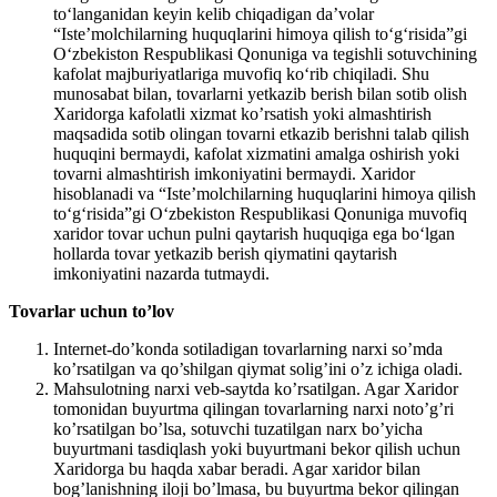
to‘langanidan keyin kelib chiqadigan da’volar
“Iste’molchilarning huquqlarini himoya qilish to‘g‘risida”gi
O‘zbekiston Respublikasi Qonuniga va tegishli sotuvchining
kafolat majburiyatlariga muvofiq ko‘rib chiqiladi. Shu
munosabat bilan, tovarlarni yetkazib berish bilan sotib olish
Xaridorga kafolatli xizmat ko’rsatish yoki almashtirish
maqsadida sotib olingan tovarni etkazib berishni talab qilish
huquqini bermaydi, kafolat xizmatini amalga oshirish yoki
tovarni almashtirish imkoniyatini bermaydi. Xaridor
hisoblanadi va “Iste’molchilarning huquqlarini himoya qilish
to‘g‘risida”gi O‘zbekiston Respublikasi Qonuniga muvofiq
xaridor tovar uchun pulni qaytarish huquqiga ega bo‘lgan
hollarda tovar yetkazib berish qiymatini qaytarish
imkoniyatini nazarda tutmaydi.
Tovarlar uchun to’lov
Internet-do’konda sotiladigan tovarlarning narxi so’mda
ko’rsatilgan va qo’shilgan qiymat solig’ini o’z ichiga oladi.
Mahsulotning narxi veb-saytda ko’rsatilgan. Agar Xaridor
tomonidan buyurtma qilingan tovarlarning narxi noto’g’ri
ko’rsatilgan bo’lsa, sotuvchi tuzatilgan narx bo’yicha
buyurtmani tasdiqlash yoki buyurtmani bekor qilish uchun
Xaridorga bu haqda xabar beradi. Agar xaridor bilan
bog’lanishning iloji bo’lmasa, bu buyurtma bekor qilingan