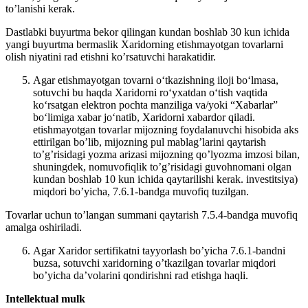
to’lanishi kerak.
Dastlabki buyurtma bekor qilingan kundan boshlab 30 kun ichida
yangi buyurtma bermaslik Xaridorning etishmayotgan tovarlarni
olish niyatini rad etishni ko’rsatuvchi harakatidir.
Agar etishmayotgan tovarni o‘tkazishning iloji bo‘lmasa,
sotuvchi bu haqda Xaridorni ro‘yxatdan o‘tish vaqtida
ko‘rsatgan elektron pochta manziliga va/yoki “Xabarlar”
bo‘limiga xabar jo‘natib, Xaridorni xabardor qiladi.
etishmayotgan tovarlar mijozning foydalanuvchi hisobida aks
ettirilgan bo’lib, mijozning pul mablag’larini qaytarish
to’g’risidagi yozma arizasi mijozning qo’lyozma imzosi bilan,
shuningdek, nomuvofiqlik to’g’risidagi guvohnomani olgan
kundan boshlab 10 kun ichida qaytarilishi kerak. investitsiya)
miqdori bo’yicha, 7.6.1-bandga muvofiq tuzilgan.
Tovarlar uchun to’langan summani qaytarish 7.5.4-bandga muvofiq
amalga oshiriladi.
Agar Xaridor sertifikatni tayyorlash bo’yicha 7.6.1-bandni
buzsa, sotuvchi xaridorning o’tkazilgan tovarlar miqdori
bo’yicha da’volarini qondirishni rad etishga haqli.
Intellektual mulk