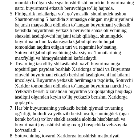
mumkin bo’lgan shaxsga topshirilishi mumkin. buyurtmaning
narxi buyurtmani etkazib beruvchiga to’liq hajmda.
Firibgarlik holatlariga yo‘l qo‘ymaslik, shuningdek ushbu
Shartnomaning 5-bandida zimmasiga olingan majburiyatlarni
bajarish maqsadida oldindan to‘langan buyurtmani yetkazib
berishda buyurtmani yetkazib beruvchi shaxs oluvchining
shaxsini tasdiqlovchi hujjatni talab qilishga, shuningdek
buyurtma uchun kvitansiyada Qabul qiluvchi hujjat
tomonidan taqdim etilgan turi va raqamini ko’rsating.
Sotuvchi Qabul qiluvchining shaxsiy ma’lumotlarining
maxfiyligi va himoyalanishini kafolatlaydi.
Tovarning tasodifiy shikastlanish xavfi buyurtma unga
topshirilgan paytdan boshlab Xaridorga o’tadi va Buyurtma
oluvchi buyurtmani etkazib berishni tasdiqlovchi hujjatlarni
imzolaydi. Buyurtma yetkazib berilmagan taqdirda, Sotuvchi
Xaridor tomonidan oldindan to’langan buyurtma narxini va
Yetkazib berish xizmatidan buyurtma yo’qolganligi haqidagi
tasdiqni olgandan keyin to’liq yetkazib berishni Xaridorga
qoplaydi.
Har bir buyurtmaning yetkazib berish qiymati tovarning
og‘irligi, hududi va yetkazib berish usuli, shuningdek (agar
kerak bo‘lsa) to‘lov shakli asosida alohida hisoblanadi va
buyurtmani joylashtirishning oxirgi bosqichida veb-saytda
ko‘rsatiladi. .
Sotuvchining tovarni Xaridorga topshirish majburiyati