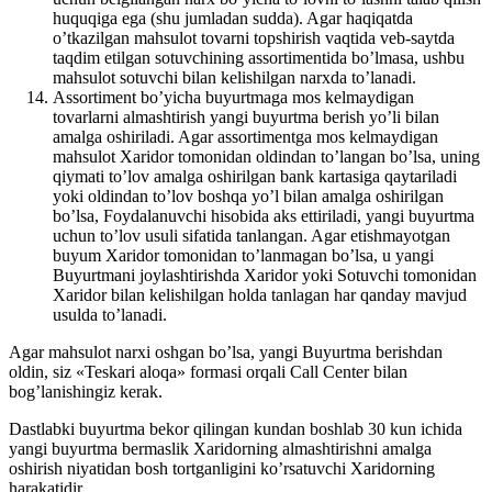
huquqiga ega (shu jumladan sudda). Agar haqiqatda
o’tkazilgan mahsulot tovarni topshirish vaqtida veb-saytda
taqdim etilgan sotuvchining assortimentida bo’lmasa, ushbu
mahsulot sotuvchi bilan kelishilgan narxda to’lanadi.
Assortiment bo’yicha buyurtmaga mos kelmaydigan
tovarlarni almashtirish yangi buyurtma berish yo’li bilan
amalga oshiriladi. Agar assortimentga mos kelmaydigan
mahsulot Xaridor tomonidan oldindan to’langan bo’lsa, uning
qiymati to’lov amalga oshirilgan bank kartasiga qaytariladi
yoki oldindan to’lov boshqa yo’l bilan amalga oshirilgan
bo’lsa, Foydalanuvchi hisobida aks ettiriladi, yangi buyurtma
uchun to’lov usuli sifatida tanlangan. Agar etishmayotgan
buyum Xaridor tomonidan to’lanmagan bo’lsa, u yangi
Buyurtmani joylashtirishda Xaridor yoki Sotuvchi tomonidan
Xaridor bilan kelishilgan holda tanlagan har qanday mavjud
usulda to’lanadi.
Agar mahsulot narxi oshgan bo’lsa, yangi Buyurtma berishdan
oldin, siz «Teskari aloqa» formasi orqali Call Center bilan
bog’lanishingiz kerak.
Dastlabki buyurtma bekor qilingan kundan boshlab 30 kun ichida
yangi buyurtma bermaslik Xaridorning almashtirishni amalga
oshirish niyatidan bosh tortganligini ko’rsatuvchi Xaridorning
harakatidir.