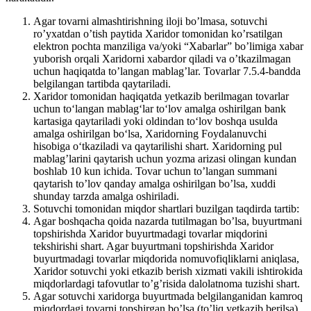
Agar tovarni almashtirishning iloji bo’lmasa, sotuvchi
ro’yxatdan o’tish paytida Xaridor tomonidan ko’rsatilgan
elektron pochta manziliga va/yoki “Xabarlar” bo’limiga xabar
yuborish orqali Xaridorni xabardor qiladi va o’tkazilmagan
uchun haqiqatda to’langan mablag’lar. Tovarlar 7.5.4-bandda
belgilangan tartibda qaytariladi.
Xaridor tomonidan haqiqatda yetkazib berilmagan tovarlar
uchun to‘langan mablag‘lar to‘lov amalga oshirilgan bank
kartasiga qaytariladi yoki oldindan to‘lov boshqa usulda
amalga oshirilgan bo‘lsa, Xaridorning Foydalanuvchi
hisobiga o‘tkaziladi va qaytarilishi shart. Xaridorning pul
mablag’larini qaytarish uchun yozma arizasi olingan kundan
boshlab 10 kun ichida. Tovar uchun to’langan summani
qaytarish to’lov qanday amalga oshirilgan bo’lsa, xuddi
shunday tarzda amalga oshiriladi.
Sotuvchi tomonidan miqdor shartlari buzilgan taqdirda tartib:
Agar boshqacha qoida nazarda tutilmagan bo’lsa, buyurtmani
topshirishda Xaridor buyurtmadagi tovarlar miqdorini
tekshirishi shart. Agar buyurtmani topshirishda Xaridor
buyurtmadagi tovarlar miqdorida nomuvofiqliklarni aniqlasa,
Xaridor sotuvchi yoki etkazib berish xizmati vakili ishtirokida
miqdorlardagi tafovutlar to’g’risida dalolatnoma tuzishi shart.
Agar sotuvchi xaridorga buyurtmada belgilanganidan kamroq
miqdordagi tovarni topshirgan bo’lsa (to’liq yetkazib berilsa),