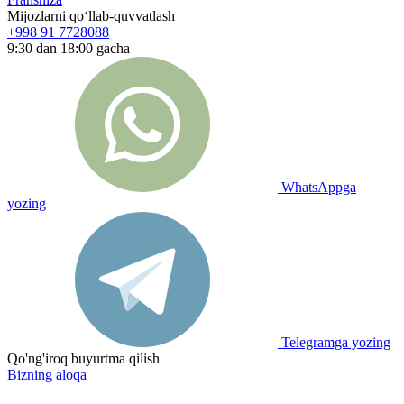
Mijozlarni qo‘llab-quvvatlash
+998 91 7728088
9:30 dan 18:00 gacha
WhatsAppga
yozing
Telegramga yozing
Qo'ng'iroq buyurtma qilish
Bizning aloqa