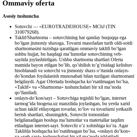
Ommaviy oferta
Asosiy tushuncha
Sotuvchi — «EUROTRADEHOUSE» MChJ (TIN
310079268).
Taklif/Shartnoma – sotuvchining har qanday huquqqa ega
bo‘lgan jismoniy shaxsga, Tovarni masofadan turib oldi-sotdi
shartnomasini tuzishga qaratilgan ommaviy taklifi bo‘lgan
ushbu hujjat, bu haqdagi ma’lumotlar sotuvchining veb-
saytida joylashtirilgan. Ushbu shartnoma shartlari Oferta
matnida bayon etilgan bo’lib, qo’shilish to’g’risidagi kelishuv
hisoblanadi va sotuvchi va jismoniy shaxs o’rtasida onlayn-
do’kondan foydalanish munosabati bilan tuzilgan shartnomani
belgilaydi. Agar Ofertada boshqacha ko’rsatilmagan bo’lsa,
«Taklif» va «Shartnoma» tushunchalari bir xil ma’noda
qo’llaniladi.
onlayn-do‘kon/sayt – Sotuvchiga tegishli bo‘lgan, internet
tarmog‘ida biogena.uz manzilida joylashgan, bu yerda xarid
uchun taklif etilayotgan tovarlar, to‘lov va tovarlarni yetkazib
berish shartlari, shuningdek, Sotuvchi tomonidan
belgilanadigan boshqa ma’lumotlar va materiallar taqdim
etiladigan internet-sayt. Sotuvchi o’z xohishiga ko’ra. Agar
Taklifda boshqacha ko’rsatilmagan bo’lsa, «onlayn do’kon»
va «veb-sayt» tushunchalari bir xil ma’noda ishlatiladi.