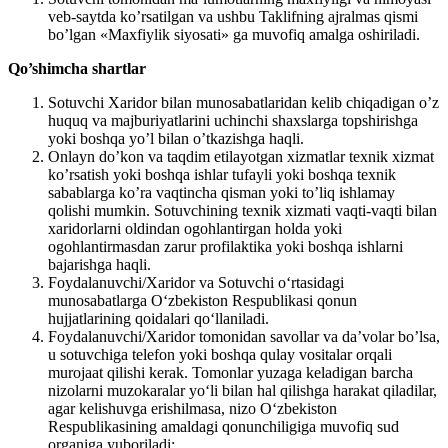
veb-saytda ko’rsatilgan va ushbu Taklifning ajralmas qismi
bo’lgan «Maxfiylik siyosati» ga muvofiq amalga oshiriladi.
Qo’shimcha shartlar
Sotuvchi Xaridor bilan munosabatlaridan kelib chiqadigan o’z
huquq va majburiyatlarini uchinchi shaxslarga topshirishga
yoki boshqa yo’l bilan o’tkazishga haqli.
Onlayn do’kon va taqdim etilayotgan xizmatlar texnik xizmat
ko’rsatish yoki boshqa ishlar tufayli yoki boshqa texnik
sabablarga ko’ra vaqtincha qisman yoki to’liq ishlamay
qolishi mumkin. Sotuvchining texnik xizmati vaqti-vaqti bilan
xaridorlarni oldindan ogohlantirgan holda yoki
ogohlantirmasdan zarur profilaktika yoki boshqa ishlarni
bajarishga haqli.
Foydalanuvchi/Xaridor va Sotuvchi o‘rtasidagi
munosabatlarga O‘zbekiston Respublikasi qonun
hujjatlarining qoidalari qo‘llaniladi.
Foydalanuvchi/Xaridor tomonidan savollar va da’volar bo’lsa,
u sotuvchiga telefon yoki boshqa qulay vositalar orqali
murojaat qilishi kerak. Tomonlar yuzaga keladigan barcha
nizolarni muzokaralar yo‘li bilan hal qilishga harakat qiladilar,
agar kelishuvga erishilmasa, nizo O‘zbekiston
Respublikasining amaldagi qonunchiligiga muvofiq sud
organiga yuboriladi;