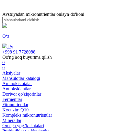
Avstriyadan mikronutrientlar onlayn-do'koni
Oʻz
Ру
+998 91 7728088
Qo'ng'iroq buyurtma qilish
0
0
Aksiyalar
Mahsulotlar katalogi
Aminokislotalar
Antioksidantlar
Dorivor qo'ziqorinlar
Fermentlar
Fitonutrientlar
Koenzim Q10
Kompleks mikronutrientlar
Minerallar
Omega yog 'kislotalari
Probiotiklar va kletchatka