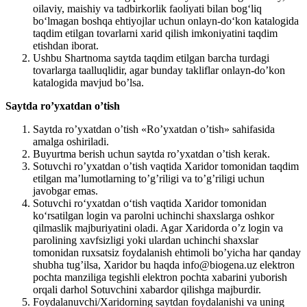
oilaviy, maishiy va tadbirkorlik faoliyati bilan bog‘liq
bo‘lmagan boshqa ehtiyojlar uchun onlayn-do‘kon katalogida
taqdim etilgan tovarlarni xarid qilish imkoniyatini taqdim
etishdan iborat.
Ushbu Shartnoma saytda taqdim etilgan barcha turdagi
tovarlarga taalluqlidir, agar bunday takliflar onlayn-do’kon
katalogida mavjud bo’lsa.
Saytda ro’yxatdan o’tish
Saytda ro’yxatdan o’tish «Ro’yxatdan o’tish» sahifasida
amalga oshiriladi.
Buyurtma berish uchun saytda ro’yxatdan o’tish kerak.
Sotuvchi ro’yxatdan o’tish vaqtida Xaridor tomonidan taqdim
etilgan ma’lumotlarning to’g’riligi va to’g’riligi uchun
javobgar emas.
Sotuvchi ro‘yxatdan o‘tish vaqtida Xaridor tomonidan
ko‘rsatilgan login va parolni uchinchi shaxslarga oshkor
qilmaslik majburiyatini oladi. Agar Xaridorda o’z login va
parolining xavfsizligi yoki ulardan uchinchi shaxslar
tomonidan ruxsatsiz foydalanish ehtimoli bo’yicha har qanday
shubha tug’ilsa, Xaridor bu haqda info@biogena.uz elektron
pochta manziliga tegishli elektron pochta xabarini yuborish
orqali darhol Sotuvchini xabardor qilishga majburdir.
Foydalanuvchi/Xaridorning saytdan foydalanishi va uning