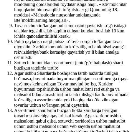
moddaning qoidalaridan foydalanishga haqli. «Iste’molchilar
huquqlarini himoya qilish to’g’risida» gi Qonunning 18-
moddasi «Mahsulotda nuqsonlar aniqlanganda
iste’molchilarning huquqlari».
Tovar uchun to’langan pul summasini qaytarish to’g’risidagi
talablar tegishli talab taqdim etilgan kundan boshlab 10 kun
ichida qanoatlantirilishi kerak.
Pulni qaytarish naqd pulsiz to‘lovlar orqali to‘langan tovar
qiymatini Xaridor tomonidan ko‘rsatilgan bank hisobvarag‘i
rekvizitlariga/bank kartasiga qaytarish yo‘li bilan amalga
oshiriladi.
Sotuvchi tomonidan assortiment (noto’g’ri baholash) sharti
buzilgan taqdirda tartib:
Agar ushbu Shartlarda boshqacha tartib nazarda tutilgan
bo‘lmasa, buyurtmada buyurtma qilingan assortimentga (qayta
nav) mos kelmaydigan Tovar mavjud bo‘lsa, Xaridor
buyurtmani topshirishda ushbu mahsulotni rad etishga va
mahsulot bilan almashtirishni talab qilishga haqli. buyurtmada
ko’rsatilgan assortimentda yoki haqiqatda o’tkazilmagan
tovarlar uchun to’langan pulni qaytarish.
Assortiment shartlarini buzgan holda xaridorga berilgan
tovarlar sotuvchiga qaytarilishi kerak. Agar xaridor ushbu
mahsulotni qabul qilsa, sotuvchi xaridordan ushbu mahsulot
uchun ushbu mahsulot uchun veb-saytda ushbu mahsulot
uchun belgilangan narx bo’yicha to’lovni to’lashni talab qilish