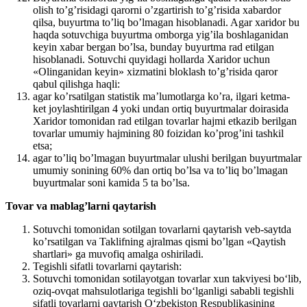
olish to’g’risidagi qarorni o’zgartirish to’g’risida xabardor
qilsa, buyurtma to’liq bo’lmagan hisoblanadi. Agar xaridor bu
haqda sotuvchiga buyurtma omborga yig’ila boshlaganidan
keyin xabar bergan bo’lsa, bunday buyurtma rad etilgan
hisoblanadi. Sotuvchi quyidagi hollarda Xaridor uchun
«Olinganidan keyin» xizmatini bloklash to’g’risida qaror
qabul qilishga haqli:
agar ko’rsatilgan statistik ma’lumotlarga ko’ra, ilgari ketma-
ket joylashtirilgan 4 yoki undan ortiq buyurtmalar doirasida
Xaridor tomonidan rad etilgan tovarlar hajmi etkazib berilgan
tovarlar umumiy hajmining 80 foizidan ko’prog’ini tashkil
etsa;
agar to’liq bo’lmagan buyurtmalar ulushi berilgan buyurtmalar
umumiy sonining 60% dan ortiq bo’lsa va to’liq bo’lmagan
buyurtmalar soni kamida 5 ta bo’lsa.
Tovar va mablag’larni qaytarish
Sotuvchi tomonidan sotilgan tovarlarni qaytarish veb-saytda
ko’rsatilgan va Taklifning ajralmas qismi bo’lgan «Qaytish
shartlari» ga muvofiq amalga oshiriladi.
Tegishli sifatli tovarlarni qaytarish:
Sotuvchi tomonidan sotilayotgan tovarlar xun takviyesi bo‘lib,
oziq-ovqat mahsulotlariga tegishli bo‘lganligi sababli tegishli
sifatli tovarlarni qaytarish O‘zbekiston Respublikasining