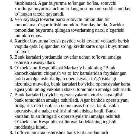
hisoblanadi. Agar buyurtma to’langan bo’lsa, sotuvchi
xaridorga buyurtma uchun to’langan summani xuddi shunday
to’langan tarzda qaytaradi.
Veb-saytdagi tovarlar narxi sotuvchi tomonidan bir
tomonlama o’zgartirilishi mumkin. Bunday holda, Xaridor
tomonidan buyurtma qilingan tovarlarning narxi o’zgarishi
mumkin emas.
Xaridor buyurtma berish paytida yoki tovarni yetkazib berish
vaqtida qabul qilgandan so’ng, kredit karta orqali buyurtmani
to’laydi.
Bank kartalari yordamida tovarlar uchun to’lovni amalga
oshirish xususiyatlari:
O‘zbekiston Respublikasi Markaziy bankining “Bank
kartochkalarini chiqarish va to‘lov kartalaridan foydalangan
holda amalga oshiriladigan operatsiyalar to‘g‘risida”gi
nizomiga muvofiq, bank kartalari bo‘yicha operatsiyalar karta
egasi yoki uning vakolatli shaxsi tomonidan amalga oshiriladi.
Bank kartalari bo‘yicha operatsiyalarni avtorizatsiya qilish
bank tomonidan amalga oshiriladi. Agar bankda operatsiyani
firibgarlik deb hisoblash uchun asos bo’lsa, bank ushbu
operatsiyani amalga oshirishni rad etishga haqli. Bank
kartalari bilan firibgarlik operatsiyalarini amalga oshirish
O‘zbekiston Respublikasi Jinoyat kodeksining tegishli
moddasiga kiradi.
To‘lovni amalga oshirishda bank kartalaridan turli