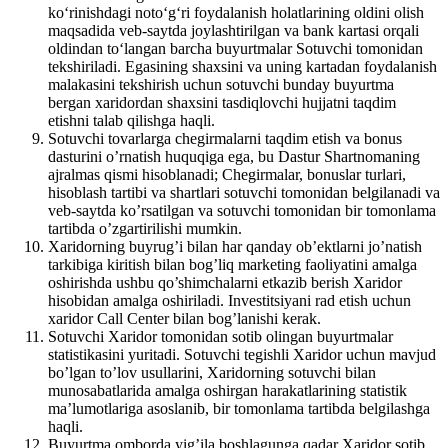
ko‘rinishdagi noto‘g‘ri foydalanish holatlarining oldini olish
maqsadida veb-saytda joylashtirilgan va bank kartasi orqali
oldindan to‘langan barcha buyurtmalar Sotuvchi tomonidan
tekshiriladi. Egasining shaxsini va uning kartadan foydalanish
malakasini tekshirish uchun sotuvchi bunday buyurtma
bergan xaridordan shaxsini tasdiqlovchi hujjatni taqdim
etishni talab qilishga haqli.
Sotuvchi tovarlarga chegirmalarni taqdim etish va bonus
dasturini o’rnatish huquqiga ega, bu Dastur Shartnomaning
ajralmas qismi hisoblanadi; Chegirmalar, bonuslar turlari,
hisoblash tartibi va shartlari sotuvchi tomonidan belgilanadi va
veb-saytda ko’rsatilgan va sotuvchi tomonidan bir tomonlama
tartibda o’zgartirilishi mumkin.
Xaridorning buyrug’i bilan har qanday ob’ektlarni jo’natish
tarkibiga kiritish bilan bog’liq marketing faoliyatini amalga
oshirishda ushbu qo’shimchalarni etkazib berish Xaridor
hisobidan amalga oshiriladi. Investitsiyani rad etish uchun
xaridor Call Center bilan bog’lanishi kerak.
Sotuvchi Xaridor tomonidan sotib olingan buyurtmalar
statistikasini yuritadi. Sotuvchi tegishli Xaridor uchun mavjud
bo’lgan to’lov usullarini, Xaridorning sotuvchi bilan
munosabatlarida amalga oshirgan harakatlarining statistik
ma’lumotlariga asoslanib, bir tomonlama tartibda belgilashga
haqli.
Buyurtma omborda yig’ila boshlagunga qadar Xaridor sotib