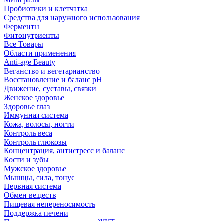
Пробиотики и клетчатка
Средства для наружного использования
Ферменты
Фитонутриенты
Все Товары
Области применения
Anti-age Beauty
Веганство и вегетарианство
Восстановление и баланс pH
Движение, суставы, связки
Женское здоровье
Здоровье глаз
Иммунная система
Кожа, волосы, ногти
Контроль веса
Контроль глюкозы
Концентрация, антистресс и баланс
Кости и зубы
Мужское здоровье
Мышцы, сила, тонус
Нервная система
Обмен веществ
Пищевая непереносимость
Поддержка печени