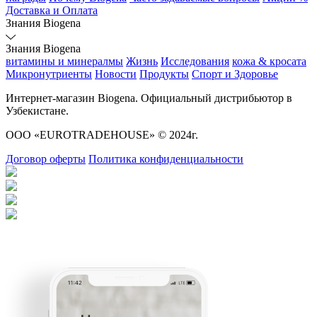
Доставка и Оплата
Знания Biogena
Знания Biogena
витамины и минералмы
Жизнь
Исследования
кожа & кросата
Микронутриенты
Новости
Продукты
Спорт и Здоровье
Интернет-магазин Biogena. Официальный дистрибьютор в
Узбекистане.
ООО «EUROTRADEHOUSE» © 2024г.
Договор оферты
Политика конфиденциальности