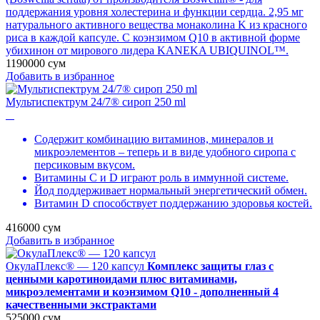
поддержания уровня холестерина и функции сердца. 2,95 мг
натурального активного вещества монаколина K из красного
риса в каждой капсуле. С коэнзимом Q10 в активной форме
убихинон от мирового лидера KANEKA UBIQUINOL™.
1190000
сум
Добавить в избранное
Мультиспектрум 24/7® сироп 250 ml
Содержит комбинацию витаминов, минералов и
микроэлементов – теперь и в виде удобного сиропа с
персиковым вкусом.
Витамины C и D играют роль в иммунной системе.
Йод поддерживает нормальный энергетический обмен.
Витамин D способствует поддержанию здоровья костей.
416000
сум
Добавить в избранное
ОкулаПлекс® — 120 капсул
Комплекс защиты глаз с
ценными каротиноидами плюс витаминами,
микроэлементами и коэнзимом Q10 - дополненный 4
качественными экстрактами
525000
сум