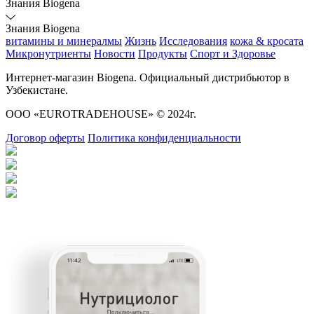
Знания Biogena
Знания Biogena
витамины и минералмы
Жизнь
Исследования
кожа & кросата
Микронутриенты
Новости
Продукты
Спорт и Здоровье
Интернет-магазин Biogena. Официальный дистрибьютор в
Узбекистане.
ООО «EUROTRADEHOUSE» © 2024г.
Договор оферты
Политика конфиденциальности