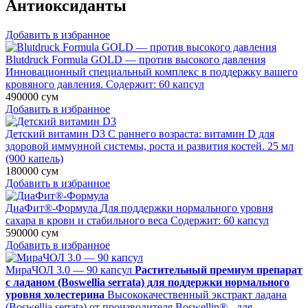
Антиоксиданты
Добавить в избранное
Blutdruck Formula GOLD — против высокого давления
Инновационный специальный комплекс в поддержку вашего
кровяного давления. Содержит: 60 капсул
490000
сум
Добавить в избранное
Детский витамин D3
С раннего возраста: витамин D для
здоровой иммунной системы, роста и развития костей. 25 мл
(900 капель)
180000
сум
Добавить в избранное
ДиаФит®-Формула
Для поддержки нормального уровня
сахара в крови и стабильного веса Содержит: 60 капсул
590000
сум
Добавить в избранное
МираЧОЛ 3.0 — 90 капсул
Растительный премиум препарат
с ладаном (Boswellia serrata) для поддержки нормального
уровня холестерина
Высококачественный экстракт ладана
(Boswellia serrata) от производителя Boswellin® - для