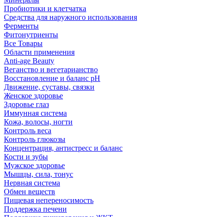
Пробиотики и клетчатка
Средства для наружного использования
Ферменты
Фитонутриенты
Все Товары
Области применения
Anti-age Beauty
Веганство и вегетарианство
Восстановление и баланс pH
Движение, суставы, связки
Женское здоровье
Здоровье глаз
Иммунная система
Кожа, волосы, ногти
Контроль веса
Контроль глюкозы
Концентрация, антистресс и баланс
Кости и зубы
Мужское здоровье
Мышцы, сила, тонус
Нервная система
Обмен веществ
Пищевая непереносимость
Поддержка печени