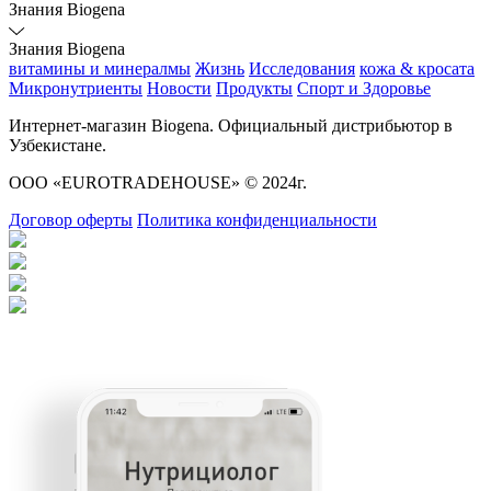
Знания Biogena
Знания Biogena
витамины и минералмы
Жизнь
Исследования
кожа & кросата
Микронутриенты
Новости
Продукты
Спорт и Здоровье
Интернет-магазин Biogena. Официальный дистрибьютор в
Узбекистане.
ООО «EUROTRADEHOUSE» © 2024г.
Договор оферты
Политика конфиденциальности