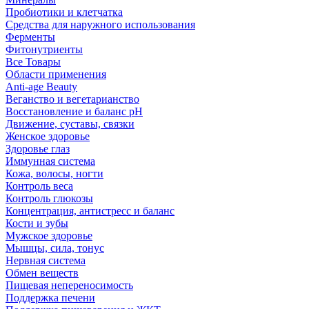
Пробиотики и клетчатка
Средства для наружного использования
Ферменты
Фитонутриенты
Все Товары
Области применения
Anti-age Beauty
Веганство и вегетарианство
Восстановление и баланс pH
Движение, суставы, связки
Женское здоровье
Здоровье глаз
Иммунная система
Кожа, волосы, ногти
Контроль веса
Контроль глюкозы
Концентрация, антистресс и баланс
Кости и зубы
Мужское здоровье
Мышцы, сила, тонус
Нервная система
Обмен веществ
Пищевая непереносимость
Поддержка печени