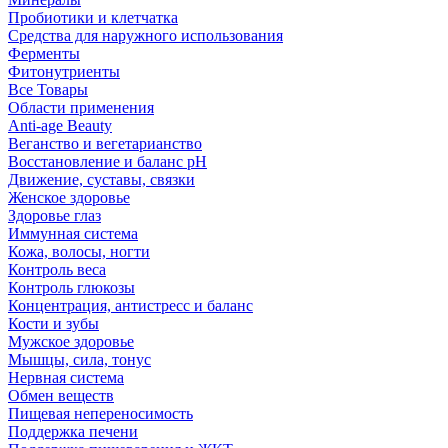
Пробиотики и клетчатка
Средства для наружного использования
Ферменты
Фитонутриенты
Все Товары
Области применения
Anti-age Beauty
Веганство и вегетарианство
Восстановление и баланс pH
Движение, суставы, связки
Женское здоровье
Здоровье глаз
Иммунная система
Кожа, волосы, ногти
Контроль веса
Контроль глюкозы
Концентрация, антистресс и баланс
Кости и зубы
Мужское здоровье
Мышцы, сила, тонус
Нервная система
Обмен веществ
Пищевая непереносимость
Поддержка печени