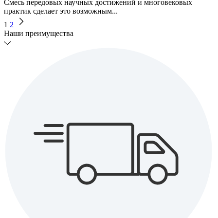
Смесь передовых научных достижений и многовековых
практик сделает это возможным...
Навигация
1
2
по
Наши преимущества
записям