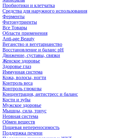
Пробиотики и клетчатка
Средства для наружного использования
Ферменты
Фитонутриенты
Все Товары
Области применения
Anti-age Beauty
Веганство и вегетарианство
Восстановление и баланс pH
Движение, суставы, связки
Женское здоровье
Здоровье глаз
Иммунная система
Кожа, волосы, ногти
Контроль веса
Контроль глюкозы
Концентрация, антистресс и баланс
Кости и зубы
Мужское здоровье
Мышцы, сила, тонус
Нервная система
Обмен веществ
Пищевая непереносимость
Поддержка печени