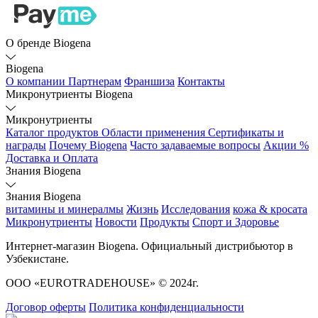
О бренде Biogena
Biogena
О компании
Партнерам
Франшиза
Контакты
Микронутриенты Biogena
Микронутриенты
Каталог продуктов
Области применения
Сертификаты и
награды
Почему Biogena
Часто задаваемые вопросы
Акции %
Доставка и Оплата
Знания Biogena
Знания Biogena
витамины и минералмы
Жизнь
Исследования
кожа & кросата
Микронутриенты
Новости
Продукты
Спорт и Здоровье
Интернет-магазин Biogena. Официальный дистрибьютор в
Узбекистане.
ООО «EUROTRADEHOUSE» © 2024г.
Договор оферты
Политика конфиденциальности