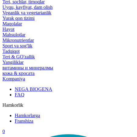
Teri, sochlar, tirnoqlar
Uyqu, kayfiyat, dam olish
Veganlik va vegetarianlik
Yurak qon tizimi
Maqolalar
Hayot
Mahsulotlar
Mikronutrientlar
Sport va sog'lik
Tadqiqot
Teri & GO'zallik
Yangiliklar
витамины и минералмы
кожа & кросата
Kompaniya
NEGA BIOGENA
FAQ
Hamkorlik
Hamkorlarga
Franshiza
0