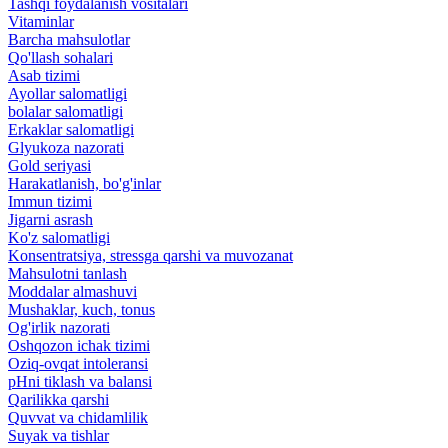
Tashqi foydalanish vositalari
Vitaminlar
Barcha mahsulotlar
Qo'llash sohalari
Asab tizimi
Ayollar salomatligi
bolalar salomatligi
Erkaklar salomatligi
Glyukoza nazorati
Gold seriyasi
Harakatlanish, bo'g'inlar
Immun tizimi
Jigarni asrash
Ko'z salomatligi
Konsentratsiya, stressga qarshi va muvozanat
Mahsulotni tanlash
Moddalar almashuvi
Mushaklar, kuch, tonus
Og'irlik nazorati
Oshqozon ichak tizimi
Oziq-ovqat intoleransi
pHni tiklash va balansi
Qarilikka qarshi
Quvvat va chidamlilik
Suyak va tishlar