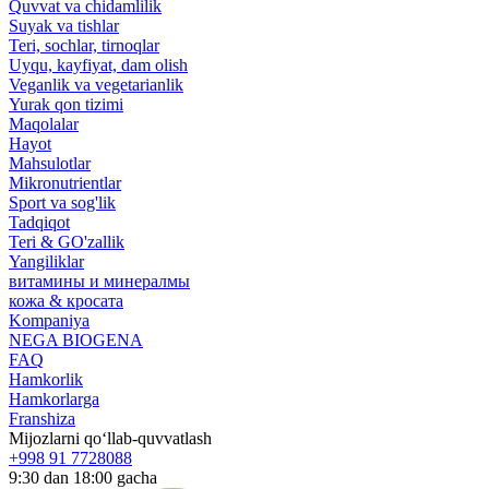
Quvvat va chidamlilik
Suyak va tishlar
Teri, sochlar, tirnoqlar
Uyqu, kayfiyat, dam olish
Veganlik va vegetarianlik
Yurak qon tizimi
Maqolalar
Hayot
Mahsulotlar
Mikronutrientlar
Sport va sog'lik
Tadqiqot
Teri & GO'zallik
Yangiliklar
витамины и минералмы
кожа & кросата
Kompaniya
NEGA BIOGENA
FAQ
Hamkorlik
Hamkorlarga
Franshiza
Mijozlarni qo‘llab-quvvatlash
+998 91 7728088
9:30 dan 18:00 gacha