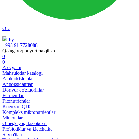
Oʻz
Ру
+998 91 7728088
Qo'ng'iroq buyurtma qilish
0
0
Aksiyalar
Mahsulotlar katalogi
Aminokislotalar
Antioksidantlar
Dorivor qo'ziqorinlar
Fermentlar
Fitonutrientlar
Koenzim Q10
Kompleks mikronutrientlar
Minerallar
Omega yog 'kislotalari
Probiotiklar va kletchatka
Suv o'tlari