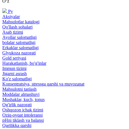
Oʻz
Ру
Aksiyalar
Mahsulotlar katalogi
Qo'llash sohalari
Asab tizimi
Ayollar salomatligi
bolalar salomatligi
Erkaklar salomatligi
Glyukoza nazorati
Gold seriyasi
Harakatlanish, bo'g'inlar
Immun tizimi
Jigarni asrash
Ko'z salomatligi
Konsentratsiya, stressga qarshi va muvozanat
Mahsulotni tanlash
Moddalar almashuvi
Mushaklar, kuch, tonus
Og'irlik nazorati
Oshqozon ichak tizimi
Oziq-ovqat intoleransi
pHni tiklash va balansi
Qarilikka qarshi