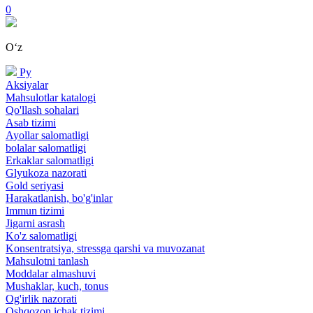
0
Oʻz
Ру
Aksiyalar
Mahsulotlar katalogi
Qo'llash sohalari
Asab tizimi
Ayollar salomatligi
bolalar salomatligi
Erkaklar salomatligi
Glyukoza nazorati
Gold seriyasi
Harakatlanish, bo'g'inlar
Immun tizimi
Jigarni asrash
Ko'z salomatligi
Konsentratsiya, stressga qarshi va muvozanat
Mahsulotni tanlash
Moddalar almashuvi
Mushaklar, kuch, tonus
Og'irlik nazorati
Oshqozon ichak tizimi