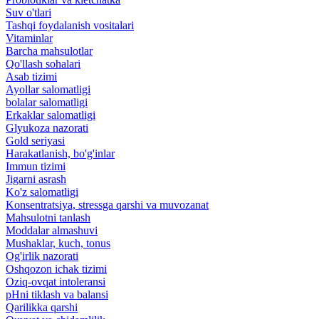
Suv o'tlari
Tashqi foydalanish vositalari
Vitaminlar
Barcha mahsulotlar
Qo'llash sohalari
Asab tizimi
Ayollar salomatligi
bolalar salomatligi
Erkaklar salomatligi
Glyukoza nazorati
Gold seriyasi
Harakatlanish, bo'g'inlar
Immun tizimi
Jigarni asrash
Ko'z salomatligi
Konsentratsiya, stressga qarshi va muvozanat
Mahsulotni tanlash
Moddalar almashuvi
Mushaklar, kuch, tonus
Og'irlik nazorati
Oshqozon ichak tizimi
Oziq-ovqat intoleransi
pHni tiklash va balansi
Qarilikka qarshi