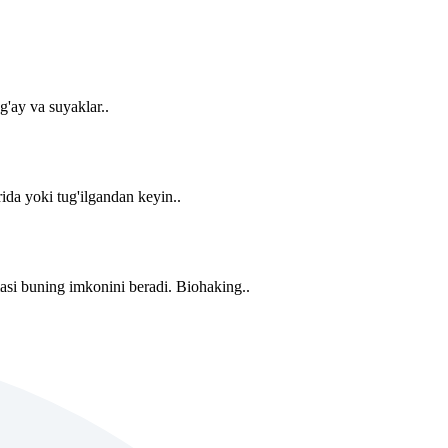
g'ay va suyaklar..
rida yoki tug'ilgandan keyin..
asi buning imkonini beradi. Biohaking..