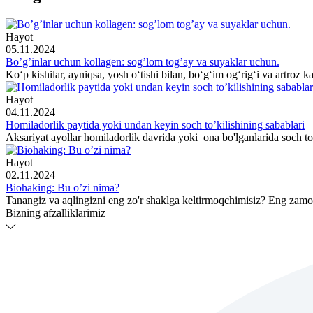
Hayot
05.11.2024
Bo’g’inlar uchun kollagen: sog’lom tog’ay va suyaklar uchun.
Ko‘p kishilar, ayniqsa, yosh o‘tishi bilan, bo‘g‘im og‘rig‘i va artroz 
Hayot
04.11.2024
Homiladorlik paytida yoki undan keyin soch to’kilishining sabablari
Aksariyat ayollar homiladorlik davrida yoki ona bo'lganlarida soch to'
Hayot
02.11.2024
Biohaking: Bu o’zi nima?
Tanangiz va aqlingizni eng zo'r shaklga keltirmoqchimisiz? Eng zamo
Bizning afzalliklarimiz