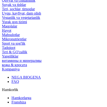
Quvvat va chidamlilik
Suyak va tishlar
Teri, sochlar, tirnoqlar
Uyqu, kayfiyat, dam olish
Veganlik va vegetarianlik
Yurak qon tizimi
Maqolalar
Hayot
Mahsulotlar
Mikronutrientlar
Sport va sog'lik
Tadqiqot
Teri & GO'zallik
Yangiliklar
витамины и минералмы
кожа & кросата
Kompaniya
NEGA BIOGENA
FAQ
Hamkorlik
Hamkorlarga
Franshiza