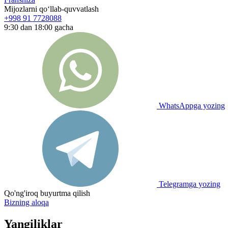
Mijozlarni qo‘llab-quvvatlash
+998 91 7728088
9:30 dan 18:00 gacha
WhatsAppga yozing
Telegramga yozing
Qo'ng'iroq buyurtma qilish
Bizning aloqa
Yangiliklar