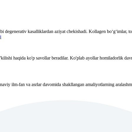
kabi degenerativ kasalliklardan aziyat chekishadi. Kollagen bo‘g‘imlar, to
kilishi haqida ko'p savollar beradilar. Ko'plab ayollar homiladorlik dav
naviy ilm-fan va asrlar davomida shakllangan amaliyotlarning aralashm