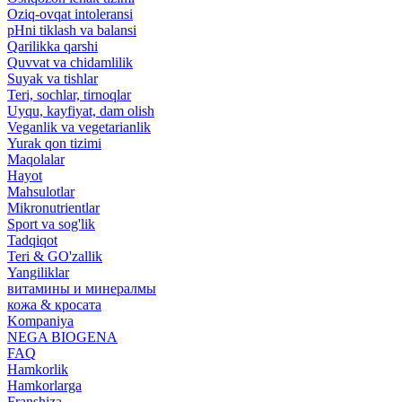
Oziq-ovqat intoleransi
pHni tiklash va balansi
Qarilikka qarshi
Quvvat va chidamlilik
Suyak va tishlar
Teri, sochlar, tirnoqlar
Uyqu, kayfiyat, dam olish
Veganlik va vegetarianlik
Yurak qon tizimi
Maqolalar
Hayot
Mahsulotlar
Mikronutrientlar
Sport va sog'lik
Tadqiqot
Teri & GO'zallik
Yangiliklar
витамины и минералмы
кожа & кросата
Kompaniya
NEGA BIOGENA
FAQ
Hamkorlik
Hamkorlarga
Franshiza