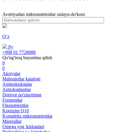
Avstriyadan mikronutrientlar onlayn-do'koni
Oʻz
Ру
+998 91 7728088
Qo'ng'iroq buyurtma qilish
0
0
Aksiyalar
Mahsulotlar katalogi
Aminokislotalar
Antioksidantlar
Dorivor qo'ziqorinlar
Fermentlar
Fitonutrientlar
Koenzim Q10
Kompleks mikronutrientlar
Minerallar
Omega yog 'kislotalari
Probiotiklar va kletchatka