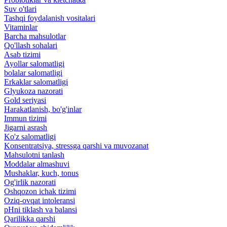
Suv o'tlari
Tashqi foydalanish vositalari
Vitaminlar
Barcha mahsulotlar
Qo'llash sohalari
Asab tizimi
Ayollar salomatligi
bolalar salomatligi
Erkaklar salomatligi
Glyukoza nazorati
Gold seriyasi
Harakatlanish, bo'g'inlar
Immun tizimi
Jigarni asrash
Ko'z salomatligi
Konsentratsiya, stressga qarshi va muvozanat
Mahsulotni tanlash
Moddalar almashuvi
Mushaklar, kuch, tonus
Og'irlik nazorati
Oshqozon ichak tizimi
Oziq-ovqat intoleransi
pHni tiklash va balansi
Qarilikka qarshi