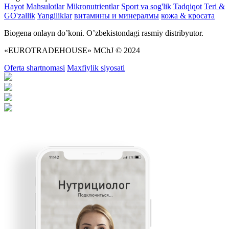
Hayot
Mahsulotlar
Mikronutrientlar
Sport va sog'lik
Tadqiqot
Teri &
GO'zallik
Yangiliklar
витамины и минералмы
кожа & кросата
Biogena onlayn do’koni. O’zbekistondagi rasmiy distribyutor.
«EUROTRADEHOUSE» MChJ © 2024
Oferta shartnomasi
Maxfiylik siyosati