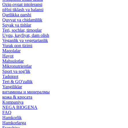
Oziq-ovqat intoleransi
pHni tiklash va balansi
Qarilikka qarshi
Quvvat va chidamlilik
Suyak va tishlar
Teri, sochlar, tirnoqlar
Uyqu, kayfiyat, dam olish
Veganlik va vegetarianlik
Yurak qon tizimi
Maqolalar
Hayot
Mahsulotlar
Mikronutrientlar
Sport va sog'lik
Tadqiqot
Teri & GO'zallik
Yangiliklar
витамины и минералмы
кожа & кросата
Kompaniya
NEGA BIOGENA
FAQ
Hamkorlik
Hamkorlarga
Franshiza