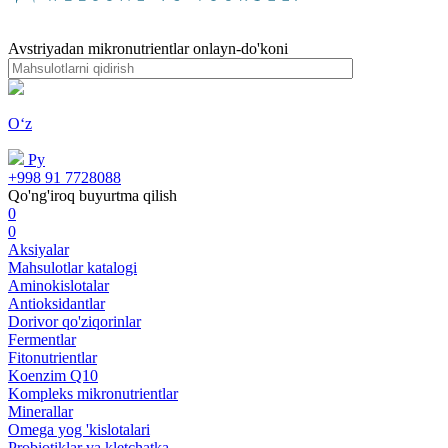
Avstriyadan mikronutrientlar onlayn-do'koni
Oʻz
Ру
+998 91 7728088
Qo'ng'iroq buyurtma qilish
0
0
Aksiyalar
Mahsulotlar katalogi
Aminokislotalar
Antioksidantlar
Dorivor qo'ziqorinlar
Fermentlar
Fitonutrientlar
Koenzim Q10
Kompleks mikronutrientlar
Minerallar
Omega yog 'kislotalari
Probiotiklar va kletchatka