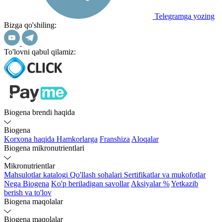
Telegramga yozing
Bizga qo'shiling:
To'lovni qabul qilamiz:
Biogena brendi haqida
Biogena
Korxona haqida
Hamkorlarga
Franshiza
Aloqalar
Biogena mikronutrientlari
Mikronutrientlar
Mahsulotlar katalogi
Qo'llash sohalari
Sertifikatlar va mukofotlar
Nega Biogena
Ko'p beriladigan savollar
Aksiyalar %
Yetkazib
berish va to'lov
Biogena maqolalar
Biogena maqolalar