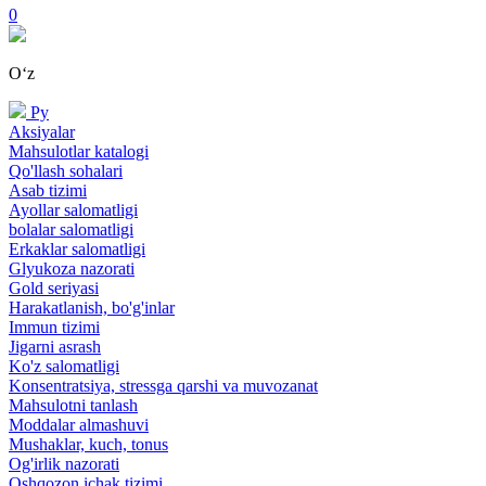
0
Oʻz
Ру
Aksiyalar
Mahsulotlar katalogi
Qo'llash sohalari
Asab tizimi
Ayollar salomatligi
bolalar salomatligi
Erkaklar salomatligi
Glyukoza nazorati
Gold seriyasi
Harakatlanish, bo'g'inlar
Immun tizimi
Jigarni asrash
Ko'z salomatligi
Konsentratsiya, stressga qarshi va muvozanat
Mahsulotni tanlash
Moddalar almashuvi
Mushaklar, kuch, tonus
Og'irlik nazorati
Oshqozon ichak tizimi