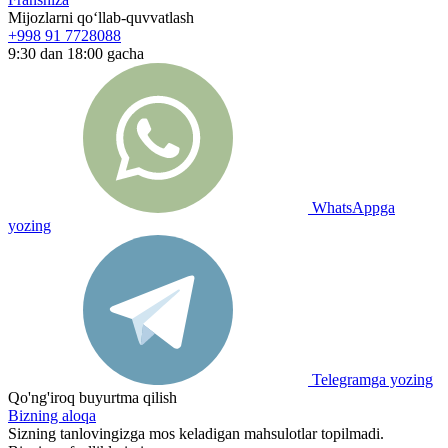
Mijozlarni qo‘llab-quvvatlash
+998 91 7728088
9:30 dan 18:00 gacha
WhatsAppga
yozing
Telegramga yozing
Qo'ng'iroq buyurtma qilish
Bizning aloqa
Sizning tanlovingizga mos keladigan mahsulotlar topilmadi.