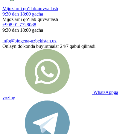
Mijozlarni qo‘llab-quvvatlash
9:30 dan 18:00 gacha
Mijozlarni qo‘llab-quvvatlash
+998 91 7728088
9:30 dan 18:00 gacha
info@biogena-uzbekistan.uz
Onlayn do'konda buyurtmalar 24/7 qabul qilinadi
WhatsAppga
yozing