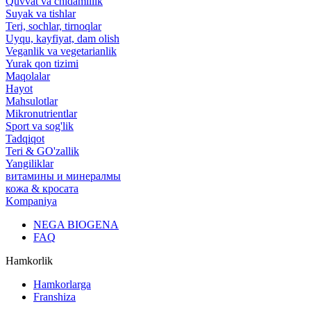
Quvvat va chidamlilik
Suyak va tishlar
Teri, sochlar, tirnoqlar
Uyqu, kayfiyat, dam olish
Veganlik va vegetarianlik
Yurak qon tizimi
Maqolalar
Hayot
Mahsulotlar
Mikronutrientlar
Sport va sog'lik
Tadqiqot
Teri & GO'zallik
Yangiliklar
витамины и минералмы
кожа & кросата
Kompaniya
NEGA BIOGENA
FAQ
Hamkorlik
Hamkorlarga
Franshiza