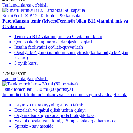
Tanlanganlarga qo'shish
SmartFerrin® B12. Tarkibida: 90 kapsula
Patentlangan temir (MyccoFerrin®) bilan B12 vitamini, mis va
C vitamini.
Temir va B12 vitamini, mis va C vitamini bilan
Qon shakarining normal darajasini saqlash
Insulin faoliyatini qo‘llab-quvvatlash
Oqsilga bo‘lgan qaramlikni kamaytirish (karbamidga bo‘lgan
istakni)
3 oylik kursi
479000
so'm
Tanlanganlarga qo'shish
Tsink tomchilari – 30 ml (60 portsiya)
Immunitet tizimini qo'llab-quvvatlash uchun suyuq shakldagi tsink.
Laym va marakuyyning ajoyib ta'mi;
Dozalash va qabul qilish uchun qulay;
Organik tsink glyukonat juda biologik toza;
Yaxshi dozalangan: kuniga 5 mg - bolalarga ham mos;
Spirtsiz - suv asosida