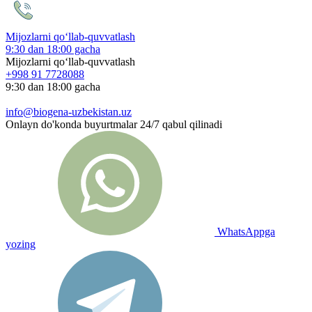
Mijozlarni qo‘llab-quvvatlash
9:30 dan 18:00 gacha
Mijozlarni qo‘llab-quvvatlash
+998 91 7728088
9:30 dan 18:00 gacha
info@biogena-uzbekistan.uz
Onlayn do'konda buyurtmalar 24/7 qabul qilinadi
WhatsAppga
yozing