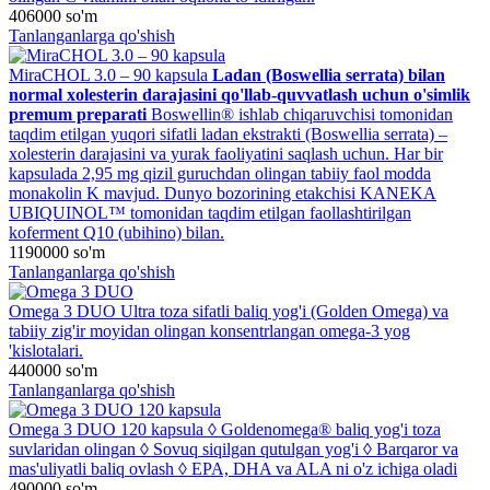
406000
so'm
Tanlanganlarga qo'shish
MiraCHOL 3.0 – 90 kapsula
Ladan (Boswellia serrata) bilan
normal xolesterin darajasini qo'llab-quvvatlash uchun o'simlik
premum preparati
Boswellin® ishlab chiqaruvchisi tomonidan
taqdim etilgan yuqori sifatli ladan ekstrakti (Boswellia serrata) –
xolesterin darajasini va yurak faoliyatini saqlash uchun. Har bir
kapsulada 2,95 mg qizil guruchdan olingan tabiiy faol modda
monakolin K mavjud. Dunyo bozorining etakchisi KANEKA
UBIQUINOL™ tomonidan taqdim etilgan faollashtirilgan
koferment Q10 (ubihino) bilan.
1190000
so'm
Tanlanganlarga qo'shish
Omega 3 DUO
Ultra toza sifatli baliq yog'i (Golden Omega) va
tabiiy zig'ir moyidan olingan konsentrlangan omega-3 yog
'kislotalari.
440000
so'm
Tanlanganlarga qo'shish
Omega 3 DUO 120 kapsula
◊ Goldenomega® baliq yog'i toza
suvlaridan olingan ◊ Sovuq siqilgan qutulgan yog'i ◊ Barqaror va
mas'uliyatli baliq ovlash ◊ EPA, DHA va ALA ni o'z ichiga oladi
490000
so'm