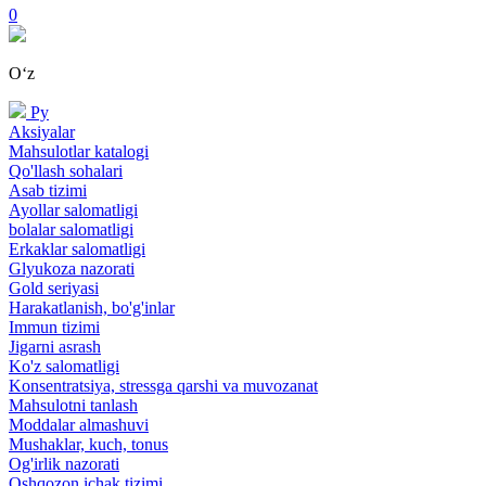
0
Oʻz
Ру
Aksiyalar
Mahsulotlar katalogi
Qo'llash sohalari
Asab tizimi
Ayollar salomatligi
bolalar salomatligi
Erkaklar salomatligi
Glyukoza nazorati
Gold seriyasi
Harakatlanish, bo'g'inlar
Immun tizimi
Jigarni asrash
Ko'z salomatligi
Konsentratsiya, stressga qarshi va muvozanat
Mahsulotni tanlash
Moddalar almashuvi
Mushaklar, kuch, tonus
Og'irlik nazorati
Oshqozon ichak tizimi