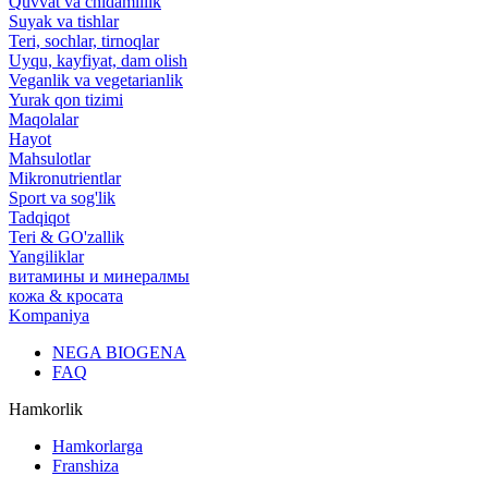
Quvvat va chidamlilik
Suyak va tishlar
Teri, sochlar, tirnoqlar
Uyqu, kayfiyat, dam olish
Veganlik va vegetarianlik
Yurak qon tizimi
Maqolalar
Hayot
Mahsulotlar
Mikronutrientlar
Sport va sog'lik
Tadqiqot
Teri & GO'zallik
Yangiliklar
витамины и минералмы
кожа & кросата
Kompaniya
NEGA BIOGENA
FAQ
Hamkorlik
Hamkorlarga
Franshiza