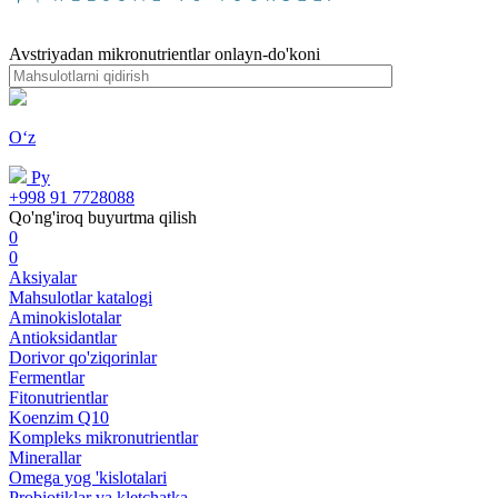
Avstriyadan mikronutrientlar onlayn-do'koni
Oʻz
Ру
+998 91 7728088
Qo'ng'iroq buyurtma qilish
0
0
Aksiyalar
Mahsulotlar katalogi
Aminokislotalar
Antioksidantlar
Dorivor qo'ziqorinlar
Fermentlar
Fitonutrientlar
Koenzim Q10
Kompleks mikronutrientlar
Minerallar
Omega yog 'kislotalari
Probiotiklar va kletchatka