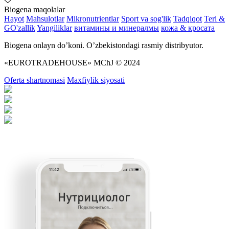
Biogena maqolalar
Hayot
Mahsulotlar
Mikronutrientlar
Sport va sog'lik
Tadqiqot
Teri &
GO'zallik
Yangiliklar
витамины и минералмы
кожа & кросата
Biogena onlayn do’koni. O’zbekistondagi rasmiy distribyutor.
«EUROTRADEHOUSE» MChJ © 2024
Oferta shartnomasi
Maxfiylik siyosati