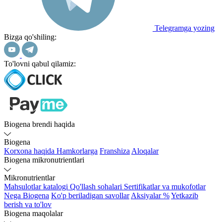
Telegramga yozing
Bizga qo'shiling:
To'lovni qabul qilamiz:
Biogena brendi haqida
Biogena
Korxona haqida
Hamkorlarga
Franshiza
Aloqalar
Biogena mikronutrientlari
Mikronutrientlar
Mahsulotlar katalogi
Qo'llash sohalari
Sertifikatlar va mukofotlar
Nega Biogena
Ko'p beriladigan savollar
Aksiyalar %
Yetkazib
berish va to'lov
Biogena maqolalar