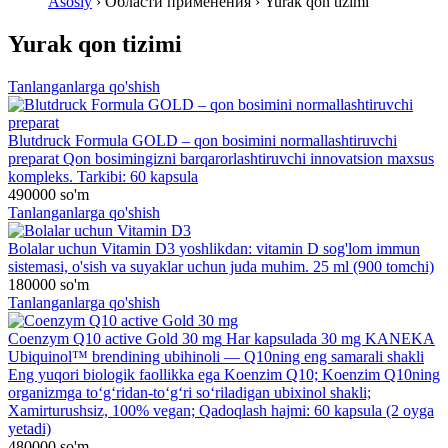
Asosiy
› Области применения › Yurak qon tizimi
Yurak qon tizimi
Tanlanganlarga qo'shish
Blutdruck Formula GOLD – qon bosimini normallashtiruvchi
preparat
Qon bosimingizni barqarorlashtiruvchi innovatsion maxsus
kompleks. Tarkibi: 60 kapsula
490000
so'm
Tanlanganlarga qo'shish
Bolalar uchun Vitamin D3
yoshlikdan: vitamin D sog'lom immun
sistemasi, o'sish va suyaklar uchun juda muhim. 25 ml (900 tomchi)
180000
so'm
Tanlanganlarga qo'shish
Coenzym Q10 active Gold 30 mg
Har kapsulada 30 mg KANEKA
Ubiquinol™ brendining ubihinoli — Q10ning eng samarali shakli
Eng yuqori biologik faollikka ega Koenzim Q10; Koenzim Q10ning
organizmga toʻgʻridan-toʻgʻri soʻriladigan ubixinol shakli;
Xamirturushsiz, 100% vegan; Qadoqlash hajmi: 60 kapsula (2 oyga
yetadi)
480000
so'm