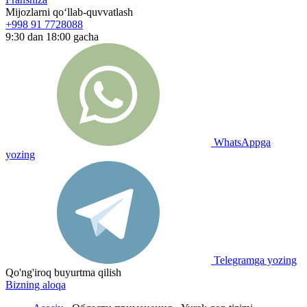
Mijozlarni qo‘llab-quvvatlash
+998 91 7728088
9:30 dan 18:00 gacha
WhatsAppga
yozing
Telegramga yozing
Qo'ng'iroq buyurtma qilish
Bizning aloqa