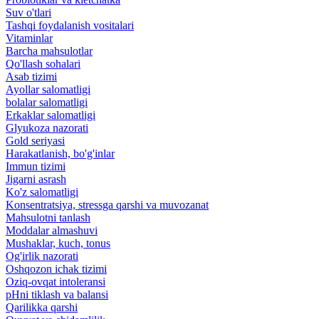
Suv o'tlari
Tashqi foydalanish vositalari
Vitaminlar
Barcha mahsulotlar
Qo'llash sohalari
Asab tizimi
Ayollar salomatligi
bolalar salomatligi
Erkaklar salomatligi
Glyukoza nazorati
Gold seriyasi
Harakatlanish, bo'g'inlar
Immun tizimi
Jigarni asrash
Ko'z salomatligi
Konsentratsiya, stressga qarshi va muvozanat
Mahsulotni tanlash
Moddalar almashuvi
Mushaklar, kuch, tonus
Og'irlik nazorati
Oshqozon ichak tizimi
Oziq-ovqat intoleransi
pHni tiklash va balansi
Qarilikka qarshi