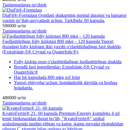
Tanlanganlarga qo'shish
DiaFit®-Formulasi
Qondagi shakarning normal darajasi va barqaror
vaznni qo‘llab-quvvatlash uchun. Tarkibida: 60 kapsula.
590000
so'm
Tanlanganlarga qo'shish
Faollashtirilgan foliy kislotasi 800 mkg – 120 kapsula
Yuqori
dozadagi foliy kislotasi ikki yaxshi o'zlashtiriladigan faol shaklda
(Extrafolate-S® Crystal va Quatrefolic®):
Foliy kislota oson o'zlashtiriladigan faollashtirilgan shaklda
Brendli faol ingredientlar: Extrafolate-S® Crystal va
Quatrefolic®
Har bir kapsulada 800 mkg sof folat
Yuqori ehtiyojlar uchun: homiladorlik davrida va boshqa
holatlarda.
480000
so'm
Tanlanganlarga qo'shish
KvatroFerrin® 21- 60 kapsula
Premium-Energiy kompleks 4 xil
temir birikmasidan iborat bo‘lib, "KvatoFerrin®" unikal
aralashmasida taqdim etilgan va kamu -kamu mevalar ekstraktidan
olingan C vitamini bilan oqilona to‘ldirilgan.