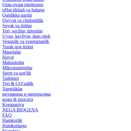
Oziq-ovqat intoleransi
pHni tiklash va balansi
Qarilikka qarshi
Quvvat va chidamlilik
Suyak va tishlar
Teri, sochlar, tirnoqlar
Uyqu, kayfiyat, dam olish
Veganlik va vegetarianlik
Yurak qon tizimi
Maqolalar
Hayot
Mahsulotlar
Mikronutrientlar
Sport va sog'lik
Tadqiqot
Teri & GO'zallik
Yangiliklar
витамины и минералмы
кожа & кросата
Kompaniya
NEGA BIOGENA
FAQ
Hamkorlik
Hamkorlarga
Franshiza