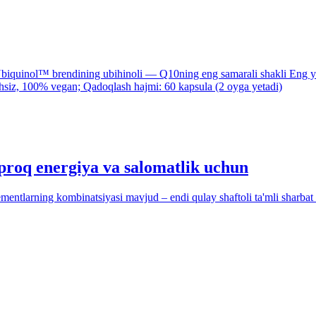
uinol™ brendining ubihinoli — Q10ning eng samarali shakli Eng yu
ushsiz, 100% vegan; Qadoqlash hajmi: 60 kapsula (2 oyga yetadi)
proq energiya va salomatlik uchun
ementlarning kombinatsiyasi mavjud – endi qulay shaftoli ta'mli sharbat 