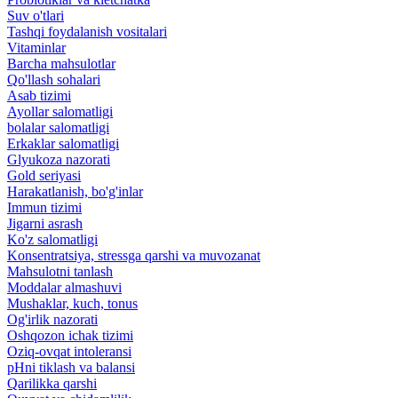
Suv o'tlari
Tashqi foydalanish vositalari
Vitaminlar
Barcha mahsulotlar
Qo'llash sohalari
Asab tizimi
Ayollar salomatligi
bolalar salomatligi
Erkaklar salomatligi
Glyukoza nazorati
Gold seriyasi
Harakatlanish, bo'g'inlar
Immun tizimi
Jigarni asrash
Ko'z salomatligi
Konsentratsiya, stressga qarshi va muvozanat
Mahsulotni tanlash
Moddalar almashuvi
Mushaklar, kuch, tonus
Og'irlik nazorati
Oshqozon ichak tizimi
Oziq-ovqat intoleransi
pHni tiklash va balansi
Qarilikka qarshi