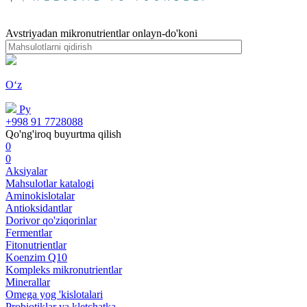
Avstriyadan mikronutrientlar onlayn-do'koni
Oʻz
Ру
+998 91 7728088
Qo'ng'iroq buyurtma qilish
0
0
Aksiyalar
Mahsulotlar katalogi
Aminokislotalar
Antioksidantlar
Dorivor qo'ziqorinlar
Fermentlar
Fitonutrientlar
Koenzim Q10
Kompleks mikronutrientlar
Minerallar
Omega yog 'kislotalari
Probiotiklar va kletchatka