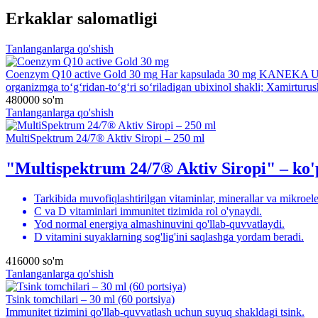
Erkaklar salomatligi
Tanlanganlarga qo'shish
Coenzym Q10 active Gold 30 mg
Har kapsulada 30 mg KANEKA Ubiq
organizmga toʻgʻridan-toʻgʻri soʻriladigan ubixinol shakli; Xamirtur
480000
so'm
Tanlanganlarga qo'shish
MultiSpektrum 24/7® Aktiv Siropi – 250 ml
"Multispektrum 24/7® Aktiv Siropi" – ko'
Tarkibida muvofiqlashtirilgan vitaminlar, minerallar va mikroel
C va D vitaminlari immunitet tizimida rol o'ynaydi.
Yod normal energiya almashinuvini qo'llab-quvvatlaydi.
D vitamini suyaklarning sog'lig'ini saqlashga yordam beradi.
416000
so'm
Tanlanganlarga qo'shish
Tsink tomchilari – 30 ml (60 portsiya)
Immunitet tizimini qo'llab-quvvatlash uchun suyuq shakldagi tsink.