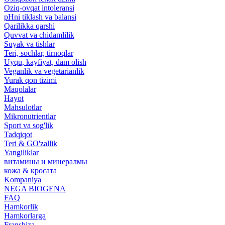
Oziq-ovqat intoleransi
pHni tiklash va balansi
Qarilikka qarshi
Quvvat va chidamlilik
Suyak va tishlar
Teri, sochlar, tirnoqlar
Uyqu, kayfiyat, dam olish
Veganlik va vegetarianlik
Yurak qon tizimi
Maqolalar
Hayot
Mahsulotlar
Mikronutrientlar
Sport va sog'lik
Tadqiqot
Teri & GO'zallik
Yangiliklar
витамины и минералмы
кожа & кросата
Kompaniya
NEGA BIOGENA
FAQ
Hamkorlik
Hamkorlarga
Franshiza