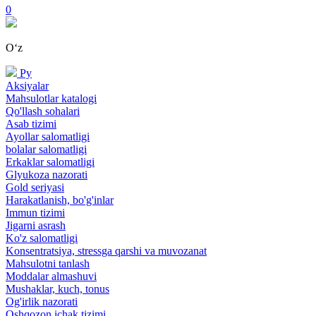
0
Oʻz
Ру
Aksiyalar
Mahsulotlar katalogi
Qo'llash sohalari
Asab tizimi
Ayollar salomatligi
bolalar salomatligi
Erkaklar salomatligi
Glyukoza nazorati
Gold seriyasi
Harakatlanish, bo'g'inlar
Immun tizimi
Jigarni asrash
Ko'z salomatligi
Konsentratsiya, stressga qarshi va muvozanat
Mahsulotni tanlash
Moddalar almashuvi
Mushaklar, kuch, tonus
Og'irlik nazorati
Oshqozon ichak tizimi