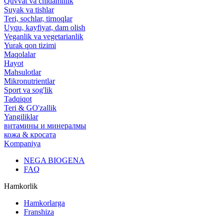
Quvvat va chidamlilik
Suyak va tishlar
Teri, sochlar, tirnoqlar
Uyqu, kayfiyat, dam olish
Veganlik va vegetarianlik
Yurak qon tizimi
Maqolalar
Hayot
Mahsulotlar
Mikronutrientlar
Sport va sog'lik
Tadqiqot
Teri & GO'zallik
Yangiliklar
витамины и минералмы
кожа & кросата
Kompaniya
NEGA BIOGENA
FAQ
Hamkorlik
Hamkorlarga
Franshiza