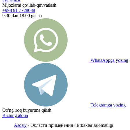
Mijozlarni qo‘llab-quvvatlash
+998 91 7728088
9:30 dan 18:00 gacha
WhatsAppga yozing
Telegramga yozing
Qo'ng'iroq buyurtma qilish
Bizning aloqa
Asosiy
› Области применения › Erkaklar salomatligi