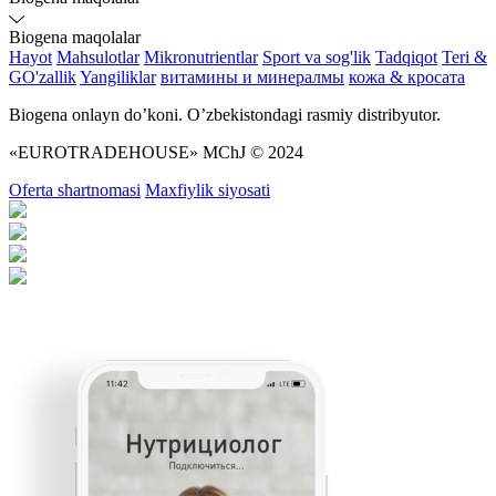
Biogena maqolalar
Hayot
Mahsulotlar
Mikronutrientlar
Sport va sog'lik
Tadqiqot
Teri &
GO'zallik
Yangiliklar
витамины и минералмы
кожа & кросата
Biogena onlayn do’koni. O’zbekistondagi rasmiy distribyutor.
«EUROTRADEHOUSE» MChJ © 2024
Oferta shartnomasi
Maxfiylik siyosati