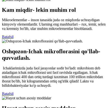
Kam miqdir- lekin muhim rol
Mikroelementlar – inson tanasida juda oz miqdorda uchraydigan
kimyoviy elementlardir. Ularning eng mashhurlari – rux, temir, selen
va kremniy bo'lib, ular muhim mikroelementlar hisoblanadi.
Batafsil
Oshqozon-Ichak mikroflorasini qo'llab-
quvvatlash.
Ichaklarimizda juda faol jarayonlar sodir bo'ladi: mikrobiom deb
ataladigan ichak mikroflorasi uni faol ravishda egallagan. Ichak
mikroflorasi 400 dan ortiq turdagi taxminan 100 trillion mikrobdan
iborat bo'lib, bir kilogrammdan ortiq og'irlik qiladi! Lakto va
bifidobakteriyalar ko'p uchraydi.
Batafsil