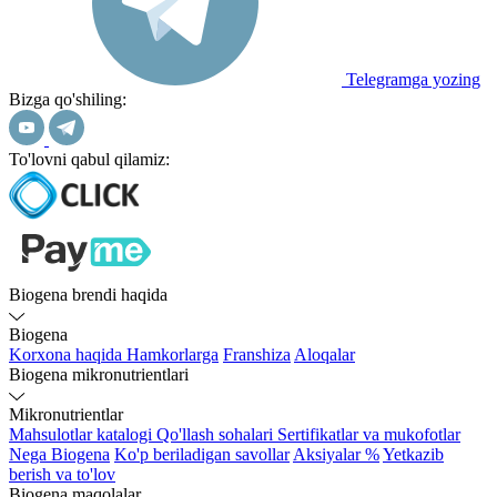
Telegramga yozing
Bizga qo'shiling:
To'lovni qabul qilamiz:
Biogena brendi haqida
Biogena
Korxona haqida
Hamkorlarga
Franshiza
Aloqalar
Biogena mikronutrientlari
Mikronutrientlar
Mahsulotlar katalogi
Qo'llash sohalari
Sertifikatlar va mukofotlar
Nega Biogena
Ko'p beriladigan savollar
Aksiyalar %
Yetkazib
berish va to'lov
Biogena maqolalar