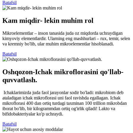
Batafsil
Kam miqdir- lekin muhim rol
Mikroelementlar – inson tanasida juda oz miqdorda uchraydigan
kimyoviy elementlardir. Ularning eng mashhurlari – rux, temir, selen
va kremniy bo'lib, ular muhim mikroelementlar hisoblanadi.
Batafsil
Oshqozon-Ichak mikroflorasini qo'llab-
quvvatlash.
Ichaklarimizda juda faol jarayonlar sodir bo'ladi: mikrobiom deb
ataladigan ichak mikroflorasi uni faol ravishda egallagan. Ichak
mikroflorasi 400 dan ortiq turdagi taxminan 100 trillion mikrobdan
iborat bo'lib, bir kilogrammdan ortiq og'irlik qiladi! Lakto va
bifidobakteriyalar ko'p uchraydi.
Batafsil