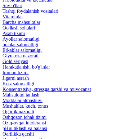
Suv o'tlari
Tashqi foydalanish vositalari
Vitaminlar
Barcha mahsulotlar
Qo'llash sohalari
Asab tizimi
Ayollar salomatligi
bolalar salomatligi
Erkaklar salomatligi
Glyukoza nazorati
Gold seriyasi
Harakatlanish, bo'g'inlar
Immun tizimi
Jigarni asrash
Ko'z salomatligi
Konsentratsiya, stressga qarshi va muvozanat
Mahsulotni tanlash
Moddalar almashuvi
Mushaklar, kuch, tonus
Og'irlik nazorati
Oshqozon ichak tizimi
Oziq-ovqat intoleransi
pHni tiklash va balansi
Qarilikka qarshi