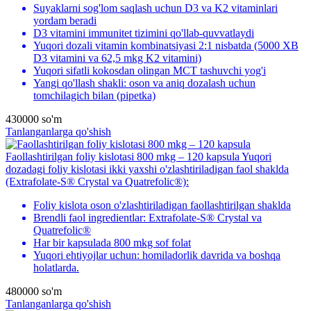
Suyaklarni sog'lom saqlash uchun D3 va K2 vitaminlari
yordam beradi
D3 vitamini immunitet tizimini qo'llab-quvvatlaydi
Yuqori dozali vitamin kombinatsiyasi 2:1 nisbatda (5000 XB
D3 vitamini va 62,5 mkg K2 vitamini)
Yuqori sifatli kokosdan olingan MCT tashuvchi yog'i
Yangi qo'llash shakli: oson va aniq dozalash uchun
tomchilagich bilan (pipetka)
430000
so'm
Tanlanganlarga qo'shish
Faollashtirilgan foliy kislotasi 800 mkg – 120 kapsula
Yuqori
dozadagi foliy kislotasi ikki yaxshi o'zlashtiriladigan faol shaklda
(Extrafolate-S® Crystal va Quatrefolic®):
Foliy kislota oson o'zlashtiriladigan faollashtirilgan shaklda
Brendli faol ingredientlar: Extrafolate-S® Crystal va
Quatrefolic®
Har bir kapsulada 800 mkg sof folat
Yuqori ehtiyojlar uchun: homiladorlik davrida va boshqa
holatlarda.
480000
so'm
Tanlanganlarga qo'shish