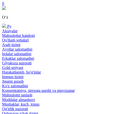
0
Oʻz
Ру
Aksiyalar
Mahsulotlar katalogi
Qo'llash sohalari
Asab tizimi
Ayollar salomatligi
bolalar salomatligi
Erkaklar salomatligi
Glyukoza nazorati
Gold seriyasi
Harakatlanish, bo'g'inlar
Immun tizimi
Jigarni asrash
Ko'z salomatligi
Konsentratsiya, stressga qarshi va muvozanat
Mahsulotni tanlash
Moddalar almashuvi
Mushaklar, kuch, tonus
Og'irlik nazorati
Oshqozon ichak tizimi