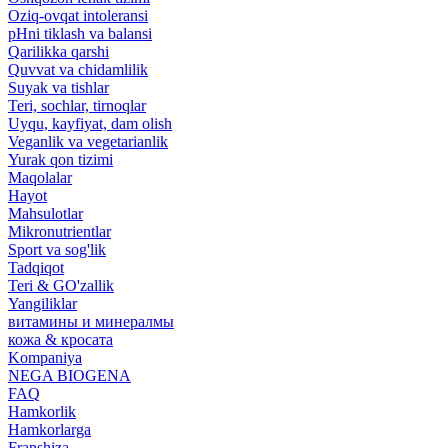
Oziq-ovqat intoleransi
pHni tiklash va balansi
Qarilikka qarshi
Quvvat va chidamlilik
Suyak va tishlar
Teri, sochlar, tirnoqlar
Uyqu, kayfiyat, dam olish
Veganlik va vegetarianlik
Yurak qon tizimi
Maqolalar
Hayot
Mahsulotlar
Mikronutrientlar
Sport va sog'lik
Tadqiqot
Teri & GO'zallik
Yangiliklar
витамины и минералмы
кожа & кросата
Kompaniya
NEGA BIOGENA
FAQ
Hamkorlik
Hamkorlarga
Franshiza