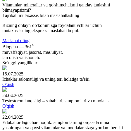
Vitaminlar, minerallar va qo'shimchalarni qanday tanlashni
bilmayapsizmi?
Tajribali mutaxassis bilan maslahatlashing
Bizning onlayn-do'konimizga foydalanuvchilar uchun
mutaxassisning ekspress maslahati bepul.
Maslahat oling
Biogena — 361⁰
muvaffaqiyat, jasorat, mas'uliyat,
tan olish va ishonch.
So'nggi yangiliklar
15.07.2025
Ichaklar salomatligi va uning teri holatiga ta’siri
O'qish
24.04.2025
Testosteron tanqisligi – sabablari, simptomlari va muolajasi
O'qish
22.04.2025
Ertabahordagi charchoqlik: simptomlarning orqasida nima
yashiringan va qaysi vitaminlar va moddalar sizga yordam berishi