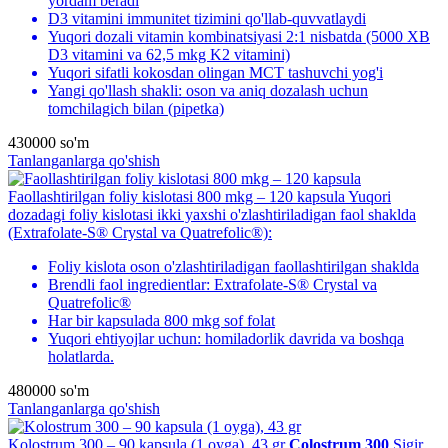
yordam beradi
D3 vitamini immunitet tizimini qo'llab-quvvatlaydi
Yuqori dozali vitamin kombinatsiyasi 2:1 nisbatda (5000 XB
D3 vitamini va 62,5 mkg K2 vitamini)
Yuqori sifatli kokosdan olingan MCT tashuvchi yog'i
Yangi qo'llash shakli: oson va aniq dozalash uchun
tomchilagich bilan (pipetka)
430000
so'm
Tanlanganlarga qo'shish
Faollashtirilgan foliy kislotasi 800 mkg – 120 kapsula
Yuqori
dozadagi foliy kislotasi ikki yaxshi o'zlashtiriladigan faol shaklda
(Extrafolate-S® Crystal va Quatrefolic®):
Foliy kislota oson o'zlashtiriladigan faollashtirilgan shaklda
Brendli faol ingredientlar: Extrafolate-S® Crystal va
Quatrefolic®
Har bir kapsulada 800 mkg sof folat
Yuqori ehtiyojlar uchun: homiladorlik davrida va boshqa
holatlarda.
480000
so'm
Tanlanganlarga qo'shish
Kolostrum 300 – 90 kapsula (1 oyga), 43 gr
Colostrum 300
Sigir