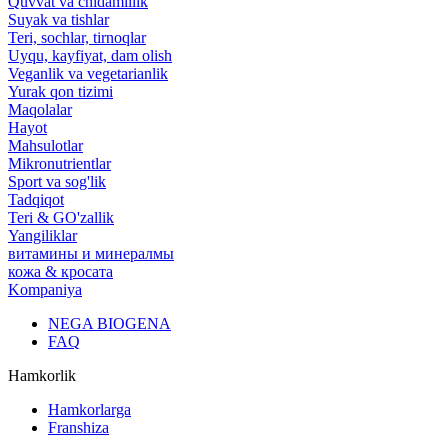
Quvvat va chidamlilik
Suyak va tishlar
Teri, sochlar, tirnoqlar
Uyqu, kayfiyat, dam olish
Veganlik va vegetarianlik
Yurak qon tizimi
Maqolalar
Hayot
Mahsulotlar
Mikronutrientlar
Sport va sog'lik
Tadqiqot
Teri & GO'zallik
Yangiliklar
витамины и минералмы
кожа & кросата
Kompaniya
NEGA BIOGENA
FAQ
Hamkorlik
Hamkorlarga
Franshiza