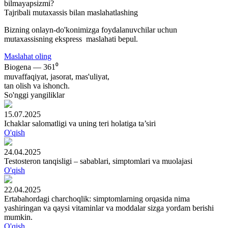
bilmayapsizmi?
Tajribali mutaxassis bilan maslahatlashing
Bizning onlayn-do'konimizga foydalanuvchilar uchun
mutaxassisning ekspress maslahati bepul.
Maslahat oling
Biogena — 361⁰
muvaffaqiyat, jasorat, mas'uliyat,
tan olish va ishonch.
So'nggi yangiliklar
15.07.2025
Ichaklar salomatligi va uning teri holatiga ta’siri
O'qish
24.04.2025
Testosteron tanqisligi – sabablari, simptomlari va muolajasi
O'qish
22.04.2025
Ertabahordagi charchoqlik: simptomlarning orqasida nima
yashiringan va qaysi vitaminlar va moddalar sizga yordam berishi
mumkin.
O'qish