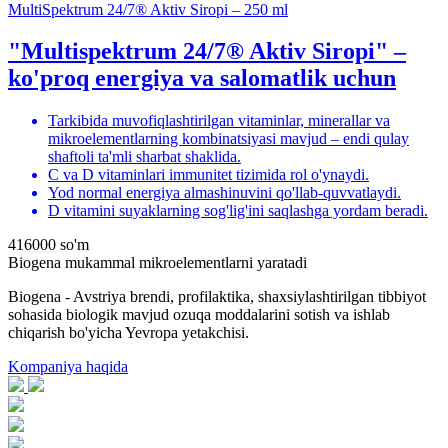
MultiSpektrum 24/7® Aktiv Siropi – 250 ml
"Multispektrum 24/7® Aktiv Siropi" –
ko'proq energiya va salomatlik uchun
Tarkibida muvofiqlashtirilgan vitaminlar, minerallar va
mikroelementlarning kombinatsiyasi mavjud – endi qulay
shaftoli ta'mli sharbat shaklida.
C va D vitaminlari immunitet tizimida rol o'ynaydi.
Yod normal energiya almashinuvini qo'llab-quvvatlaydi.
D vitamini suyaklarning sog'lig'ini saqlashga yordam beradi.
416000
so'm
Biogena mukammal mikroelementlarni yaratadi
Biogena - Avstriya brendi, profilaktika, shaxsiylashtirilgan tibbiyot
sohasida biologik mavjud ozuqa moddalarini sotish va ishlab
chiqarish bo'yicha Yevropa yetakchisi.
Kompaniya haqida