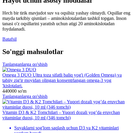
Hayot uchun asosiy moddalar
Hech bir tirik mavjudot suv va oqsilsiz yashay olmaydi. Oqsillar eng
mayda tarkibiy qismlari – aminokislotalardan tashkil topgan. Inson
tanasi o'z oqsillarini yaratish uchun atigi 20 aminokislotadan
foydalanadi.
Batafsil
So'nggi mahsulotlar
Tanlanganlarga qo'shish
Omega 3 DUO
Ultra toza sifatli baliq yog'i (Golden Omega) va
tabiiy zig'ir moyidan olingan konsentrlangan omega-3 yog
'kislotalari.
440000
so'm
Tanlanganlarga qo'shish
Vitamin D3 & K2 Tomchilari – Yuqori dozali yog’da eruvchan
vitaminlar duosi, 10 ml (346 tomchi)
Suyaklarni sog'lom saqlash uchun D3 va K2 vitaminlari