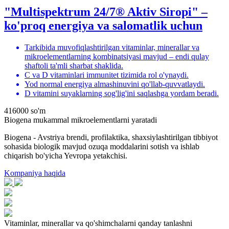
"Multispektrum 24/7® Aktiv Siropi" –
ko'proq energiya va salomatlik uchun
Tarkibida muvofiqlashtirilgan vitaminlar, minerallar va
mikroelementlarning kombinatsiyasi mavjud – endi qulay
shaftoli ta'mli sharbat shaklida.
C va D vitaminlari immunitet tizimida rol o'ynaydi.
Yod normal energiya almashinuvini qo'llab-quvvatlaydi.
D vitamini suyaklarning sog'lig'ini saqlashga yordam beradi.
416000
so'm
Biogena mukammal mikroelementlarni yaratadi
Biogena - Avstriya brendi, profilaktika, shaxsiylashtirilgan tibbiyot
sohasida biologik mavjud ozuqa moddalarini sotish va ishlab
chiqarish bo'yicha Yevropa yetakchisi.
Kompaniya haqida
Vitaminlar, minerallar va qo'shimchalarni qanday tanlashni