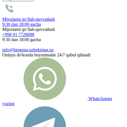
Mijozlarni qo‘llab-quvvatlash
9:30 dan 18:00 gacha
Mijozlarni qo‘llab-quvvatlash
+998 91 7728088
9:30 dan 18:00 gacha
info@biogena-uzbekistan.uz
Onlayn do'konda buyurtmalar 24/7 qabul qilinadi
WhatsAppga
yozing