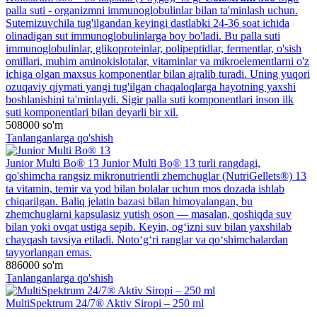
palla suti - organizmni immunoglobulinlar bilan ta'minlash uchun.
Sutemizuvchila tug'ilgandan keyingi dastlabki 24-36 soat ichida
olinadigan sut immunoglobulinlarga boy bo'ladi. Bu palla suti
immunoglobulinlar, glikoproteinlar, polipeptidlar, fermentlar, o'sish
omillari, muhim aminokislotalar, vitaminlar va mikroelementlarni o'z
ichiga olgan maxsus komponentlar bilan ajralib turadi. Uning yuqori
ozuqaviy qiymati yangi tug'ilgan chaqaloqlarga hayotning yaxshi
boshlanishini ta'minlaydi. Sigir palla suti komponentlari inson ilk
suti komponentlari bilan deyarli bir xil.
508000
so'm
Tanlanganlarga qo'shish
Junior Multi Bo® 13
Junior Multi Bo® 13 turli rangdagi,
qo'shimcha rangsiz mikronutrientli zhemchuglar (NutriGellets®) 13
ta vitamin, temir va yod bilan bolalar uchun mos dozada ishlab
chiqarilgan. Baliq jelatin bazasi bilan himoyalangan, bu
zhemchuglarni kapsulasiz yutish oson — masalan, qoshiqda suv
bilan yoki ovqat ustiga sepib. Keyin, og‘izni suv bilan yaxshilab
chayqash tavsiya etiladi. Noto‘g‘ri ranglar va qo‘shimchalardan
tayyorlangan emas.
886000
so'm
Tanlanganlarga qo'shish
MultiSpektrum 24/7® Aktiv Siropi – 250 ml