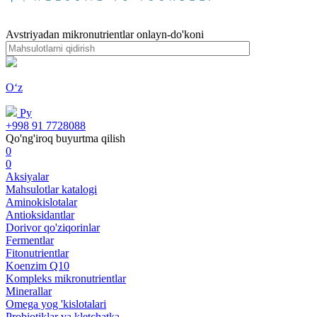
Avstriyadan mikronutrientlar onlayn-do'koni
Oʻz
Ру
+998 91 7728088
Qo'ng'iroq buyurtma qilish
0
0
Aksiyalar
Mahsulotlar katalogi
Aminokislotalar
Antioksidantlar
Dorivor qo'ziqorinlar
Fermentlar
Fitonutrientlar
Koenzim Q10
Kompleks mikronutrientlar
Minerallar
Omega yog 'kislotalari
Probiotiklar va kletchatka