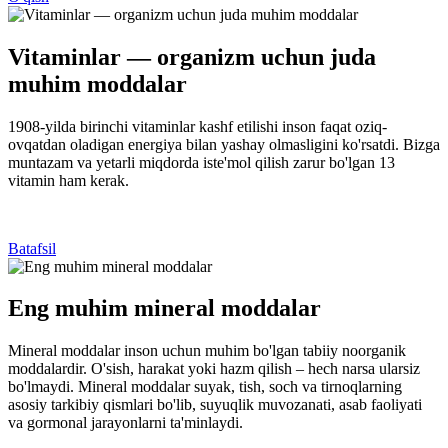
Vitaminlar — organizm uchun juda
muhim moddalar
1908-yilda birinchi vitaminlar kashf etilishi inson faqat oziq-
ovqatdan oladigan energiya bilan yashay olmasligini ko'rsatdi. Bizga
muntazam va yetarli miqdorda iste'mol qilish zarur bo'lgan 13
vitamin ham kerak.
Batafsil
Eng muhim mineral moddalar
Mineral moddalar inson uchun muhim bo'lgan tabiiy noorganik
moddalardir. O'sish, harakat yoki hazm qilish – hech narsa ularsiz
bo'lmaydi. Mineral moddalar suyak, tish, soch va tirnoqlarning
asosiy tarkibiy qismlari bo'lib, suyuqlik muvozanati, asab faoliyati
va gormonal jarayonlarni ta'minlaydi.