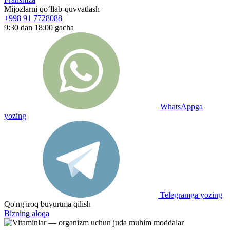
Mijozlarni qo‘llab-quvvatlash
+998 91 7728088
9:30 dan 18:00 gacha
WhatsAppga
yozing
Telegramga yozing
Qo'ng'iroq buyurtma qilish
Bizning aloqa