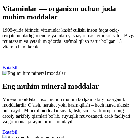
Vitaminlar — organizm uchun juda
muhim moddalar
1908-yilda birinchi vitaminlar kashf etilishi inson faqat oziq-
ovqatdan oladigan energiya bilan yashay olmasligini ko'rsatdi. Bizga
muntazam va yetarli miqdorda iste'mol qilish zarur bo'lgan 13
vitamin ham kerak.
Batafsil
Eng muhim mineral moddalar
Mineral moddalar inson uchun muhim bo'lgan tabiiy noorganik
moddalardir. O'sish, harakat yoki hazm qilish – hech narsa ularsiz
bo'lmaydi. Mineral moddalar suyak, tish, soch va tirnoqlarning
asosiy tarkibiy qismlari bo'lib, suyuqlik muvozanati, asab faoliyati
va gormonal jarayonlarni ta'minlaydi.
Batafsil