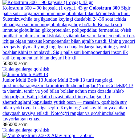
Kolostrum 300 – 90 kapsula (1 oyga), 43 gr
Colostrum 300
Sigir
palla suti - organizmni immunoglobulinlar bilan ta'minlash uchun.
Sutemizuvchila tug'ilgandan keyingi dastlabki 24-36 soat ichida
olinadigan sut immunoglobulinlarga boy bo'ladi. Bu palla suti
immunoglobulinlar, glikoproteinlar, polipeptidlar, fermentlar, o'sish
omillari, muhim aminokislotalar, vitaminlar va mikroelementlarni o'z
ichiga olgan maxsus komponentlar bilan ajralib turadi. Uning yuqori
ozuqaviy qiymati yangi tug'ilgan chaqaloqlarga hayotning yaxshi
boshlanishini ta'minlaydi. Sigir palla suti komponentlari inson ilk
suti komponentlari bilan deyarli bir xil.
508000
so'm
Tanlanganlarga qo'shish
Junior Multi Bo® 13
Junior Multi Bo® 13 turli rangdagi,
qo'shimcha rangsiz mikronutrientli zhemchuglar (NutriGellets®) 13
ta vitamin, temir va yod bilan bolalar uchun mos dozada ishlab
chiqarilgan. Baliq jelatin bazasi bilan himoyalangan, bu
zhemchuglarni kapsulasiz yutish oson — masalan, qoshiqda suv
bilan yoki ovqat ustiga sepib. Keyin, og‘izni suv bilan yaxshilab
chayqash tavsiya etiladi. Noto‘g‘ri ranglar va qo‘shimchalardan
tayyorlangan emas.
886000
so'm
Tanlanganlarga qo'shish