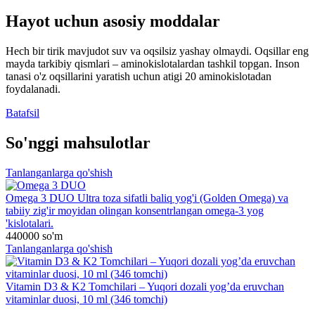
Hayot uchun asosiy moddalar
Hech bir tirik mavjudot suv va oqsilsiz yashay olmaydi. Oqsillar eng
mayda tarkibiy qismlari – aminokislotalardan tashkil topgan. Inson
tanasi o'z oqsillarini yaratish uchun atigi 20 aminokislotadan
foydalanadi.
Batafsil
So'nggi mahsulotlar
Tanlanganlarga qo'shish
Omega 3 DUO
Ultra toza sifatli baliq yog'i (Golden Omega) va
tabiiy zig'ir moyidan olingan konsentrlangan omega-3 yog
'kislotalari.
440000
so'm
Tanlanganlarga qo'shish
Vitamin D3 & K2 Tomchilari – Yuqori dozali yog’da eruvchan
vitaminlar duosi, 10 ml (346 tomchi)