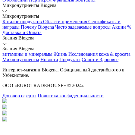
Микронутриенты Biogena
Микронутриенты
Каталог продуктов
Области применения
Сертификаты и
награды
Почему Biogena
Часто задаваемые вопросы
Акции %
Доставка и Оплата
Знания Biogena
Знания Biogena
витамины и минералмы
Жизнь
Исследования
кожа & кросата
Микронутриенты
Новости
Продукты
Спорт и Здоровье
Интернет-магазин Biogena. Официальный дистрибьютор в
Узбекистане.
ООО «EUROTRADEHOUSE» © 2024г.
Договор оферты
Политика конфиденциальности