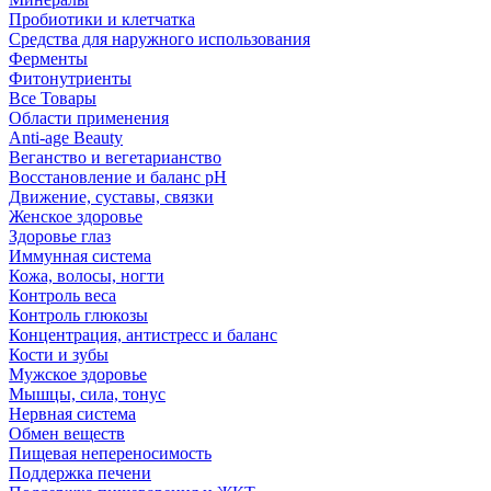
Пробиотики и клетчатка
Средства для наружного использования
Ферменты
Фитонутриенты
Все Товары
Области применения
Anti-age Beauty
Веганство и вегетарианство
Восстановление и баланс pH
Движение, суставы, связки
Женское здоровье
Здоровье глаз
Иммунная система
Кожа, волосы, ногти
Контроль веса
Контроль глюкозы
Концентрация, антистресс и баланс
Кости и зубы
Мужское здоровье
Мышцы, сила, тонус
Нервная система
Обмен веществ
Пищевая непереносимость
Поддержка печени