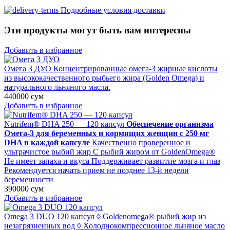
Подробные условия доставки
Эти продукты могут быть вам интересны
Добавить в избранное
Омега 3 ДУО
Концентрированные омега-3 жирные кислоты
из высококачественного рыбьего жира (Golden Omega) и
натурального льняного масла.
440000
сум
Добавить в избранное
Nutrifem® DHA 250 — 120 капсул
Обеспечение организма
Омега-3 для беременных и кормящих женщин с 250 мг
DHA в каждой капсуле
Качественно проверенное и
ультрачистое рыбий жир С рыбий жиром от GoldenOmega®
Не имеет запаха и вкуса Поддерживает развитие мозга и глаз
Рекомендуется начать прием не позднее 13-й недели
беременности
390000
сум
Добавить в избранное
Omega 3 DUO 120 капсул
◊ Goldenomega® рыбий жир из
незагрязненных вод ◊ Холоднокомпрессионное льняное масло