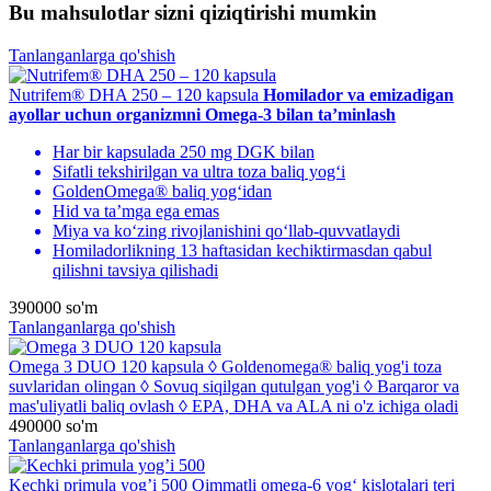
Bu mahsulotlar sizni qiziqtirishi mumkin
Tanlanganlarga qo'shish
Nutrifem® DHA 250 – 120 kapsula
Homilador va emizadigan
ayollar uchun organizmni Omega-3 bilan ta’minlash
Har bir kapsulada 250 mg DGK bilan
Sifatli tekshirilgan va ultra toza baliq yog‘i
GoldenOmega® baliq yog‘idan
Hid va ta’mga ega emas
Miya va ko‘zing rivojlanishini qo‘llab-quvvatlaydi
Homiladorlikning 13 haftasidan kechiktirmasdan qabul
qilishni tavsiya qilishadi
390000
so'm
Tanlanganlarga qo'shish
Omega 3 DUO 120 kapsula
◊ Goldenomega® baliq yog'i toza
suvlaridan olingan ◊ Sovuq siqilgan qutulgan yog'i ◊ Barqaror va
mas'uliyatli baliq ovlash ◊ EPA, DHA va ALA ni o'z ichiga oladi
490000
so'm
Tanlanganlarga qo'shish
Kechki primula yog’i 500
Qimmatli omega-6 yog‘ kislotalari teri