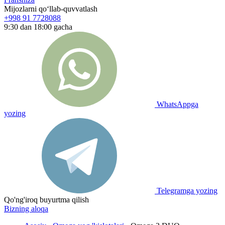
Mijozlarni qo‘llab-quvvatlash
+998 91 7728088
9:30 dan 18:00 gacha
WhatsAppga
yozing
Telegramga yozing
Qo'ng'iroq buyurtma qilish
Bizning aloqa