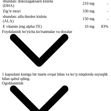
shundan: dokozagaksaen kislota
210 mg
-
(DHA)
Zigʻir moyi
330 mg
-
shundan: alfa‑linolen kislota
150 mg
-
(ALA)
E vitamin (mg alpha‑TE)
10 mg
83%
Foydalanish bo'yicha ko'rsatmalar va dozalar
1 kapsulani kuniga bir marta ovqat bilan va koʻp miqdorda suyuqlik
bilan qabul qiling.
Ogohlantirish