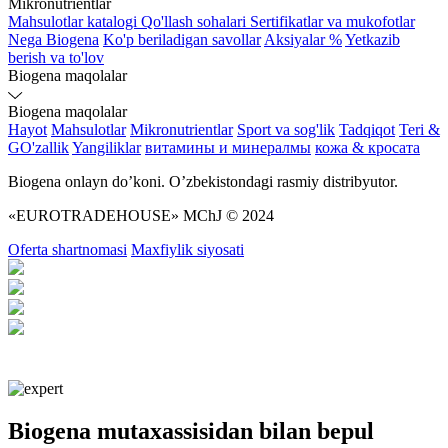
Mikronutrientlar
Mahsulotlar katalogi
Qo'llash sohalari
Sertifikatlar va mukofotlar
Nega Biogena
Ko'p beriladigan savollar
Aksiyalar %
Yetkazib
berish va to'lov
Biogena maqolalar
Biogena maqolalar
Hayot
Mahsulotlar
Mikronutrientlar
Sport va sog'lik
Tadqiqot
Teri &
GO'zallik
Yangiliklar
витамины и минералмы
кожа & кросата
Biogena onlayn do’koni. O’zbekistondagi rasmiy distribyutor.
«EUROTRADEHOUSE» MChJ © 2024
Oferta shartnomasi
Maxfiylik siyosati
Biogena mutaxassisidan bilan bepul