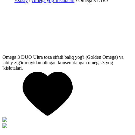
Asosiy
›
Omega yog 'kislotalari
› Omega 3 DUO
Omega 3 DUO
Ultra toza sifatli baliq yog'i (Golden Omega) va
tabiiy zig'ir moyidan olingan konsentrlangan omega-3 yog
'kislotalari.