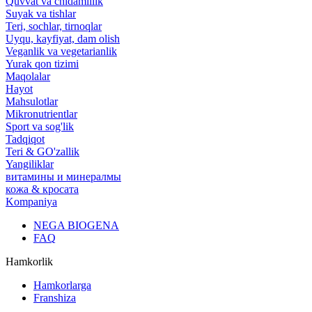
Quvvat va chidamlilik
Suyak va tishlar
Teri, sochlar, tirnoqlar
Uyqu, kayfiyat, dam olish
Veganlik va vegetarianlik
Yurak qon tizimi
Maqolalar
Hayot
Mahsulotlar
Mikronutrientlar
Sport va sog'lik
Tadqiqot
Teri & GO'zallik
Yangiliklar
витамины и минералмы
кожа & кросата
Kompaniya
NEGA BIOGENA
FAQ
Hamkorlik
Hamkorlarga
Franshiza