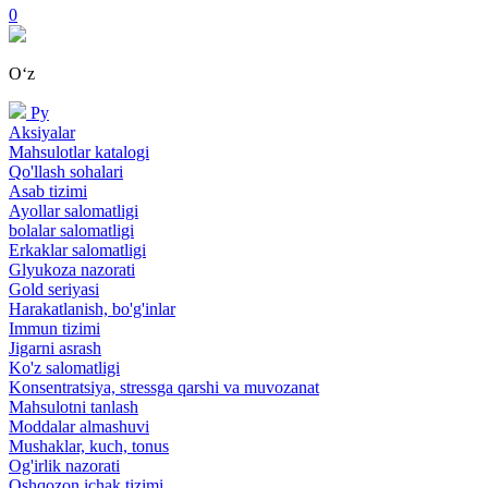
0
Oʻz
Ру
Aksiyalar
Mahsulotlar katalogi
Qo'llash sohalari
Asab tizimi
Ayollar salomatligi
bolalar salomatligi
Erkaklar salomatligi
Glyukoza nazorati
Gold seriyasi
Harakatlanish, bo'g'inlar
Immun tizimi
Jigarni asrash
Ko'z salomatligi
Konsentratsiya, stressga qarshi va muvozanat
Mahsulotni tanlash
Moddalar almashuvi
Mushaklar, kuch, tonus
Og'irlik nazorati
Oshqozon ichak tizimi