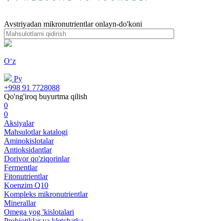
Avstriyadan mikronutrientlar onlayn-do'koni
Oʻz
Ру
+998 91 7728088
Qo'ng'iroq buyurtma qilish
0
0
Aksiyalar
Mahsulotlar katalogi
Aminokislotalar
Antioksidantlar
Dorivor qo'ziqorinlar
Fermentlar
Fitonutrientlar
Koenzim Q10
Kompleks mikronutrientlar
Minerallar
Omega yog 'kislotalari
Probiotiklar va kletchatka