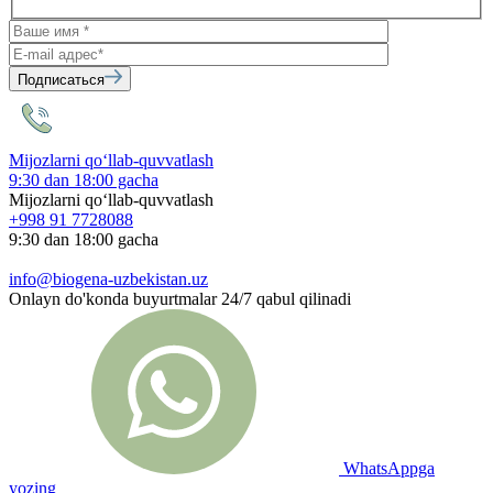
Подписаться
Mijozlarni qo‘llab-quvvatlash
9:30 dan 18:00 gacha
Mijozlarni qo‘llab-quvvatlash
+998 91 7728088
9:30 dan 18:00 gacha
info@biogena-uzbekistan.uz
Onlayn do'konda buyurtmalar 24/7 qabul qilinadi
WhatsAppga
yozing