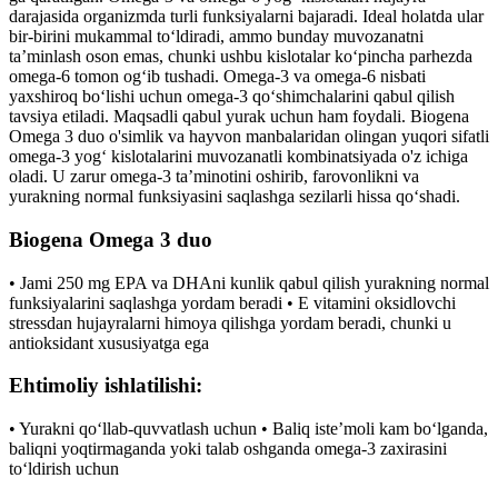
darajasida organizmda turli funksiyalarni bajaradi. Ideal holatda ular
bir-birini mukammal toʻldiradi, ammo bunday muvozanatni
taʼminlash oson emas, chunki ushbu kislotalar koʻpincha parhezda
omega-6 tomon ogʻib tushadi. Omega-3 va omega-6 nisbati
yaxshiroq boʻlishi uchun omega-3 qoʻshimchalarini qabul qilish
tavsiya etiladi. Maqsadli qabul yurak uchun ham foydali. Biogena
Omega 3 duo o'simlik va hayvon manbalaridan olingan yuqori sifatli
omega-3 yogʻ kislotalarini muvozanatli kombinatsiyada o'z ichiga
oladi. U zarur omega-3 taʼminotini oshirib, farovonlikni va
yurakning normal funksiyasini saqlashga sezilarli hissa qoʻshadi.
Biogena Omega 3 duo
• Jami 250 mg EPA va DHAni kunlik qabul qilish yurakning normal
funksiyalarini saqlashga yordam beradi • E vitamini oksidlovchi
stressdan hujayralarni himoya qilishga yordam beradi, chunki u
antioksidant xususiyatga ega
Ehtimoliy ishlatilishi:
• Yurakni qoʻllab‑quvvatlash uchun • Baliq isteʼmoli kam boʻlganda,
baliqni yoqtirmaganda yoki talab oshganda omega‑3 zaxirasini
toʻldirish uchun