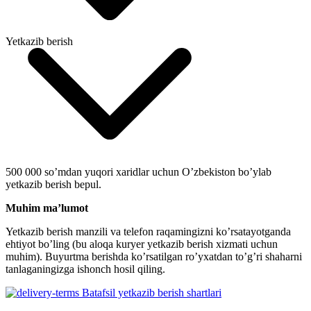
Yetkazib berish
500 000 so’mdan yuqori xaridlar uchun O’zbekiston bo’ylab
yetkazib berish bepul.
Muhim ma’lumot
Yetkazib berish manzili va telefon raqamingizni ko’rsatayotganda
ehtiyot bo’ling (bu aloqa kuryer yetkazib berish xizmati uchun
muhim). Buyurtma berishda ko’rsatilgan ro’yxatdan to’g’ri shaharni
tanlaganingizga ishonch hosil qiling.
Batafsil yetkazib berish shartlari