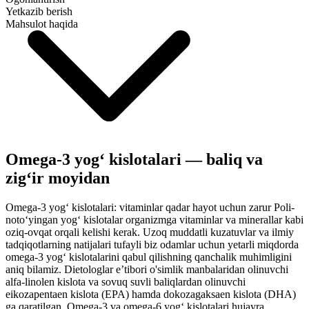
Yetkazib berish
Mahsulot haqida
Omega-3 yogʻ kislotalari — baliq va
zigʻir moyidan
Omega-3 yogʻ kislotalari: vitaminlar qadar hayot uchun zarur Poli­
notoʻyingan yogʻ kislotalar organizmga vitaminlar va minerallar kabi
oziq-ovqat orqali kelishi kerak. Uzoq muddatli kuzatuvlar va ilmiy
tadqiqotlarning natijalari tufayli biz odamlar uchun yetarli miqdorda
omega-3 yogʻ kislotalarini qabul qilishning qanchalik muhimligini
aniq bilamiz. Dietologlar eʼtibori o'simlik manbalaridan olinuvchi
alfa-linolen kislota va sovuq suvli baliqlardan olinuvchi
eikozapentaen kislota (EPA) hamda dokozagaksaen kislota (DHA)
ga qaratilgan. Omega-3 va omega-6 yogʻ kislotalari hujayra