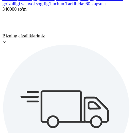
go‘zalligi va ayol sog‘lig‘i uchun Tarkibida: 60 kapsula
340000
so'm
Bizning afzalliklarimiz