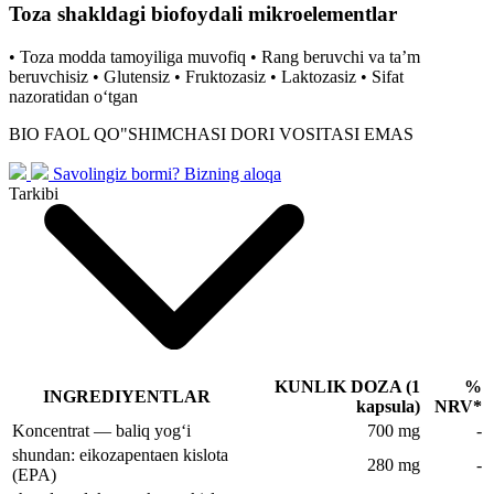
Toza shakldagi biofoydali mikroelementlar
• Toza modda tamoyiliga muvofiq • Rang beruvchi va taʼm
beruvchisiz • Gluten­siz • Fruktozasiz • Laktozasiz • Sifat
nazoratidan oʻtgan
BIO FAOL QO"SHIMCHASI DORI VOSITASI EMAS
Savolingiz bormi?
Bizning aloqa
Tarkibi
KUNLIK DOZA (1
%
INGREDIYENTLAR
kapsula)
NRV*
Koncentrat — baliq yogʻi
700 mg
-
shundan: eikozapentaen kislota
280 mg
-
(EPA)