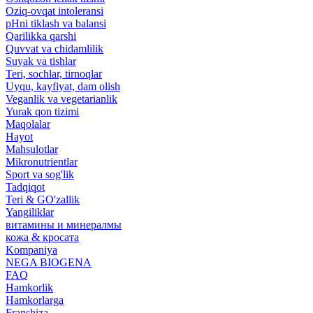
Oziq-ovqat intoleransi
pHni tiklash va balansi
Qarilikka qarshi
Quvvat va chidamlilik
Suyak va tishlar
Teri, sochlar, tirnoqlar
Uyqu, kayfiyat, dam olish
Veganlik va vegetarianlik
Yurak qon tizimi
Maqolalar
Hayot
Mahsulotlar
Mikronutrientlar
Sport va sog'lik
Tadqiqot
Teri & GO'zallik
Yangiliklar
витамины и минералмы
кожа & кросата
Kompaniya
NEGA BIOGENA
FAQ
Hamkorlik
Hamkorlarga
Franshiza