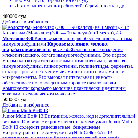
800 мкг чистого фолата на капсулу
Для повышенных потребностей: беременность и др.
480000
сум
Добавить в избранное
Колострум (Молозиво) 300 — 90 капсул (на 1 месяц), 43 г
Молозиво 300
Коровье молозиво для обеспечения организма
иммуноглобулинами
Коровье молозиво, молоко,
вырабатываемое в
первые 24-36 часов после рождения
млекопитающего, богато иммуноглобулинами. Это первое
молоко характеризуется особыми компонентами, включая
иммуноглобулины, гликопротеины, полипептиды, ферменты,
факторы роста, незаменимые аминокислоты, витамины и
микроэлементы. Его высокая питательная ценность
обеспечивает новорожденным хорошее начало жизни.
Компоненты коровьего молозива практически идентичны
таковым в человеческом молозиве.
508000
сум
Добавить в избранное
Junior Multi Bo® 13
Витамины, железо, йод и дополнительный
витамин D в виде микронутриентных жемчужин Junior Multi
Bo® 13 содержит разноцветные, безкрашеные
микронутриентные жемчужины (NutriGellets®) с 13