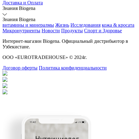
Доставка и Оплата
Знания Biogena
Знания Biogena
витамины и минералмы
Жизнь
Исследования
кожа & кросата
Микронутриенты
Новости
Продукты
Спорт и Здоровье
Интернет-магазин Biogena. Официальный дистрибьютор в
Узбекистане.
ООО «EUROTRADEHOUSE» © 2024г.
Договор оферты
Политика конфиденциальности