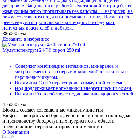
витаминами, железом и йодом в подходящей для детей
дозировке. Защищенные рыбной желатиновой матрицей, эти
жемчужины легко проглатывать без капсулы — например, на
ложке со стаканом воды или посыпав на пищу. После этого
рекомендуется прополоскать рот водой. Не содержат
ненужных красителей и добавок.
886000
сум
Добавить в избранное
Мультиспектрум 24/7® сироп 250 ml
Содержит комбинацию витаминов, минералов и
микроэлементов – теперь и в виде удобного сиропа с
персиковым вкусом.
Витамины C и D играют роль в иммунной системе.
Йод поддерживает нормальный энергетический обмен.
Витамин D способствует поддержанию здоровья костей.
416000
сум
Biogena создает совершенные микронутриенты
Biogena - австрийский бренд, европейский лидер по продаже
и производству биодоступных нутриентов в области
превентивной, персонализированной медицины.
О Компании