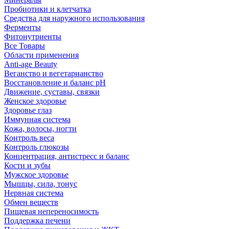
Пробиотики и клетчатка
Средства для наружного использования
Ферменты
Фитонутриенты
Все Товары
Области применения
Anti-age Beauty
Веганство и вегетарианство
Восстановление и баланс pH
Движение, суставы, связки
Женское здоровье
Здоровье глаз
Иммунная система
Кожа, волосы, ногти
Контроль веса
Контроль глюкозы
Концентрация, антистресс и баланс
Кости и зубы
Мужское здоровье
Мышцы, сила, тонус
Нервная система
Обмен веществ
Пищевая непереносимость
Поддержка печени