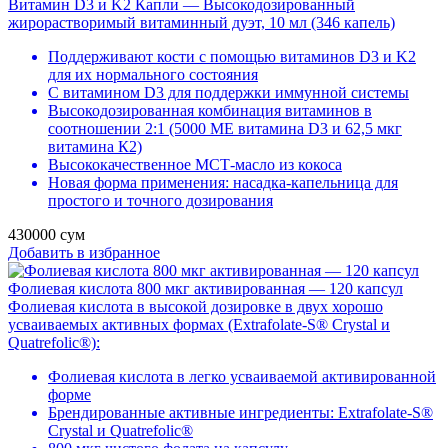
Витамин D3 и K2 Капли — Высокодозированный
жирорастворимый витаминный дуэт, 10 мл (346 капель)
Поддерживают кости с помощью витаминов D3 и K2
для их нормального состояния
С витамином D3 для поддержки иммунной системы
Высокодозированная комбинация витаминов в
соотношении 2:1 (5000 МЕ витамина D3 и 62,5 мкг
витамина К2)
Высококачественное МСТ-масло из кокоса
Новая форма применения: насадка-капельница для
простого и точного дозирования
430000
сум
Добавить в избранное
Фолиевая кислота 800 мкг активированная — 120 капсул
Фолиевая кислота в высокой дозировке в двух хорошо
усваиваемых активных формах (Extrafolate-S® Crystal и
Quatrefolic®):
Фолиевая кислота в легко усваиваемой активированной
форме
Брендированные активные ингредиенты: Extrafolate-S®
Crystal и Quatrefolic®