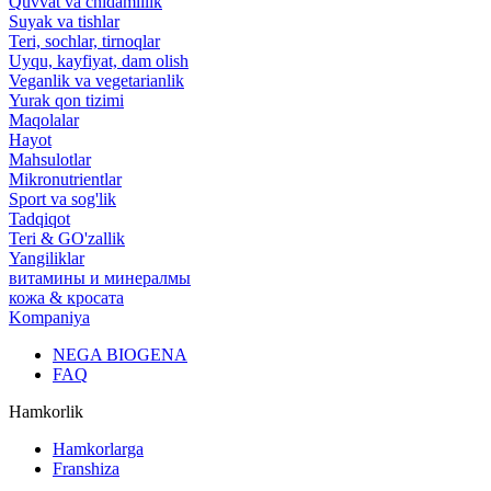
Quvvat va chidamlilik
Suyak va tishlar
Teri, sochlar, tirnoqlar
Uyqu, kayfiyat, dam olish
Veganlik va vegetarianlik
Yurak qon tizimi
Maqolalar
Hayot
Mahsulotlar
Mikronutrientlar
Sport va sog'lik
Tadqiqot
Teri & GO'zallik
Yangiliklar
витамины и минералмы
кожа & кросата
Kompaniya
NEGA BIOGENA
FAQ
Hamkorlik
Hamkorlarga
Franshiza