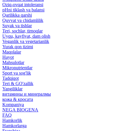
Oziq-ovqat intoleransi
pHni tiklash va balansi
Qarilikka qarshi
Quvvat va chidamlilik
Suyak va tishlar
Teri, sochlar, tirnoqlar
Uyqu, kayfiyat, dam olish
Veganlik va vegetarianlik
Yurak qon tizimi
Maqolalar
Hayot
Mahsulotlar
Mikronutrientlar
Sport va sog'lik
Tadqiqot
Teri & GO'zallik
Yangiliklar
витамины и минералмы
кожа & кросата
Kompaniya
NEGA BIOGENA
FAQ
Hamkorlik
Hamkorlarga
Franshiza