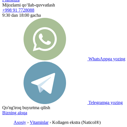
Mijozlarni qo‘llab-quvvatlash
+998 91 7728088
9:30 dan 18:00 gacha
WhatsAppga yozing
Telegramga yozing
Qo'ng'iroq buyurtma qilish
Bizning aloqa
Asosiy
›
Vitaminlar
› Kollagen ekstra (Naticol®)