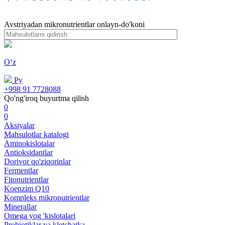
Avstriyadan mikronutrientlar onlayn-do'koni
Oʻz
Ру
+998 91 7728088
Qo'ng'iroq buyurtma qilish
0
0
Aksiyalar
Mahsulotlar katalogi
Aminokislotalar
Antioksidantlar
Dorivor qo'ziqorinlar
Fermentlar
Fitonutrientlar
Koenzim Q10
Kompleks mikronutrientlar
Minerallar
Omega yog 'kislotalari
Probiotiklar va kletchatka