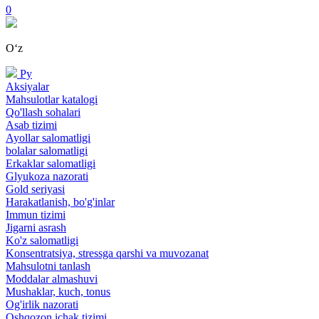
0
Oʻz
Ру
Aksiyalar
Mahsulotlar katalogi
Qo'llash sohalari
Asab tizimi
Ayollar salomatligi
bolalar salomatligi
Erkaklar salomatligi
Glyukoza nazorati
Gold seriyasi
Harakatlanish, bo'g'inlar
Immun tizimi
Jigarni asrash
Ko'z salomatligi
Konsentratsiya, stressga qarshi va muvozanat
Mahsulotni tanlash
Moddalar almashuvi
Mushaklar, kuch, tonus
Og'irlik nazorati
Oshqozon ichak tizimi