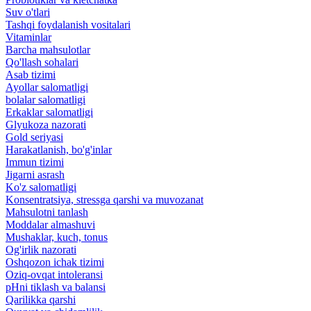
Suv o'tlari
Tashqi foydalanish vositalari
Vitaminlar
Barcha mahsulotlar
Qo'llash sohalari
Asab tizimi
Ayollar salomatligi
bolalar salomatligi
Erkaklar salomatligi
Glyukoza nazorati
Gold seriyasi
Harakatlanish, bo'g'inlar
Immun tizimi
Jigarni asrash
Ko'z salomatligi
Konsentratsiya, stressga qarshi va muvozanat
Mahsulotni tanlash
Moddalar almashuvi
Mushaklar, kuch, tonus
Og'irlik nazorati
Oshqozon ichak tizimi
Oziq-ovqat intoleransi
pHni tiklash va balansi
Qarilikka qarshi