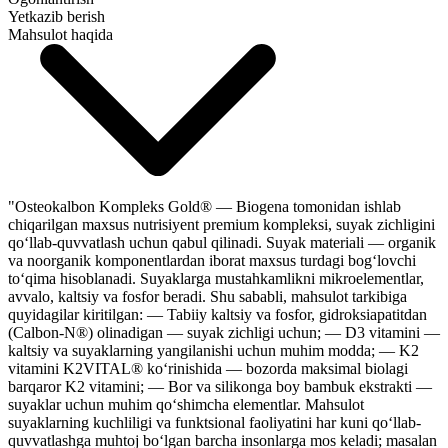
Yetkazib berish
Mahsulot haqida
"Osteokalbon Kompleks Gold® — Biogena tomonidan ishlab
chiqarilgan maxsus nutrisiyent premium kompleksi, suyak zichligini
qo‘llab-quvvatlash uchun qabul qilinadi. Suyak materiali — organik
va noorganik komponentlardan iborat maxsus turdagi bog‘lovchi
to‘qima hisoblanadi. Suyaklarga mustahkamlikni mikroelementlar,
avvalo, kaltsiy va fosfor beradi. Shu sababli, mahsulot tarkibiga
quyidagilar kiritilgan: — Tabiiy kaltsiy va fosfor, gidroksiapatitdan
(Calbon-N®) olinadigan — suyak zichligi uchun; — D3 vitamini —
kaltsiy va suyaklarning yangilanishi uchun muhim modda; — K2
vitamini K2VITAL® ko‘rinishida — bozorda maksimal biolagi
barqaror K2 vitamini; — Bor va silikonga boy bambuk ekstrakti —
suyaklar uchun muhim qo‘shimcha elementlar. Mahsulot
suyaklarning kuchliligi va funktsional faoliyatini har kuni qo‘llab-
quvvatlashga muhtoj bo‘lgan barcha insonlarga mos keladi; masalan