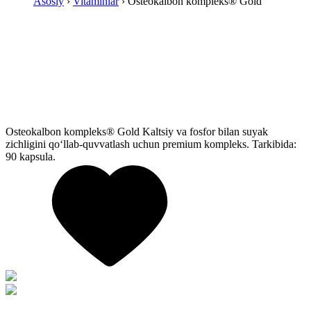
Asosiy
›
Vitaminlar
› Osteokalbon kompleks® Gold
Osteokalbon kompleks® Gold
Kaltsiy va fosfor bilan suyak
zichligini qo‘llab-quvvatlash uchun premium kompleks. Tarkibida:
90 kapsula.