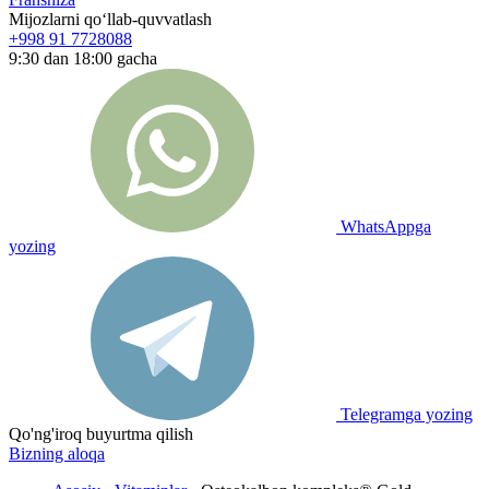
Mijozlarni qo‘llab-quvvatlash
+998 91 7728088
9:30 dan 18:00 gacha
WhatsAppga
yozing
Telegramga yozing
Qo'ng'iroq buyurtma qilish
Bizning aloqa