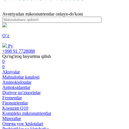
Avstriyadan mikronutrientlar onlayn-do'koni
Oʻz
Ру
+998 91 7728088
Qo'ng'iroq buyurtma qilish
0
0
Aksiyalar
Mahsulotlar katalogi
Aminokislotalar
Antioksidantlar
Dorivor qo'ziqorinlar
Fermentlar
Fitonutrientlar
Koenzim Q10
Kompleks mikronutrientlar
Minerallar
Omega yog 'kislotalari
Probiotiklar va kletchatka