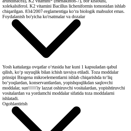
arundinacea), K2 vitamini* (menakinon-7), bor kislotasi,
xolekalsiferol. K2 vitamini Bacillus licheniformis tomonidan ishlab
chiqarilgan. 834/2007-reglamentiga ko‘ra biologik mahsulot emas.
Foydalanish bo'yicha ko'rsatmalar va dozalar
Yosh kattalarga ovqatlar o‘rtasida har kuni 1 kapsuladan qabul
qilish, ko‘p suyuqlik bilan ichish tavsiya etiladi. Toza moddalar
prinsipi Biogena mikroelementlarni ishlab chiqarishda to‘liq
bo‘yoqlardan, konservantlardan, yopishqoqlikdan saqlovchi
moddalar, sun\\\\\\\'iy lazzat oshiruvchi vositalardan, yopishtiruvchi
vositalardan va yordamchi moddalar sifatida toza moddalarni
ishlatadi.
Ogohlantirish