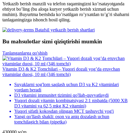
Yetkazib berish manzili va telefon raqamingizni ko’rsatayotganda
ehtiyot bo’ling (bu aloqa kuryer yetkazib berish xizmati uchun
muhim). Buyurtma berishda ko’rsatilgan ro’yxatdan to’g’ri shaharni
tanlaganingizga ishonch hosil qiling.
Batafsil yetkazib berish shartlari
Bu mahsulotlar sizni qiziqtirishi mumkin
Tanlanganlarga qo'shish
Vitamin D3 & K2 Tomchilari – Yuqori dozali yog’da eruvchan
vitaminlar duosi, 10 ml (346 tomchi)
Suyaklarni sog'lom saqlash uchun D3 va K2 vitaminlari
yordam beradi
D3 vitamini immunitet tizimini qo'llab-quvvatlaydi
Yuqori dozali vitamin kombinatsiyasi 2:1 nisbatda (5000 XB
D3 vitamini va 62,5 mkg K2 vitamini)
Yuqori sifatli kokosdan olingan MCT tashuvchi yog'i
Yangi qo'llash shakli: oson va aniq dozalash uchun
tomchilagich bilan (pipetka)
430000
so'm