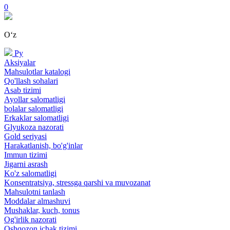
0
Oʻz
Ру
Aksiyalar
Mahsulotlar katalogi
Qo'llash sohalari
Asab tizimi
Ayollar salomatligi
bolalar salomatligi
Erkaklar salomatligi
Glyukoza nazorati
Gold seriyasi
Harakatlanish, bo'g'inlar
Immun tizimi
Jigarni asrash
Ko'z salomatligi
Konsentratsiya, stressga qarshi va muvozanat
Mahsulotni tanlash
Moddalar almashuvi
Mushaklar, kuch, tonus
Og'irlik nazorati
Oshqozon ichak tizimi