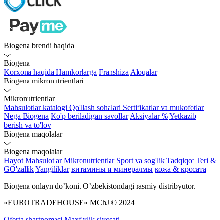
Biogena brendi haqida
Biogena
Korxona haqida
Hamkorlarga
Franshiza
Aloqalar
Biogena mikronutrientlari
Mikronutrientlar
Mahsulotlar katalogi
Qo'llash sohalari
Sertifikatlar va mukofotlar
Nega Biogena
Ko'p beriladigan savollar
Aksiyalar %
Yetkazib
berish va to'lov
Biogena maqolalar
Biogena maqolalar
Hayot
Mahsulotlar
Mikronutrientlar
Sport va sog'lik
Tadqiqot
Teri &
GO'zallik
Yangiliklar
витамины и минералмы
кожа & кросата
Biogena onlayn do’koni. O’zbekistondagi rasmiy distribyutor.
«EUROTRADEHOUSE» MChJ © 2024
Oferta shartnomasi
Maxfiylik siyosati