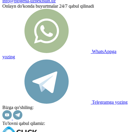
info@biogena-uzbekistan.uz
Onlayn do'konda buyurtmalar 24/7 qabul qilinadi
WhatsAppga
yozing
Telegramga yozing
Bizga qo'shiling:
To'lovni qabul qilamiz: