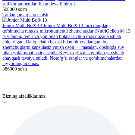
suti komponentlari bilan deyarli bir xil.
508000
so'm
Tanlanganlarga qo'shish
Junior Multi Bo® 13
Junior Multi Bo® 13 turli rangdagi,
qo'shimcha rangsiz mikronutrientli zhemchuglar (NutriGellets®) 13
ta vitamin, temir va yod bilan bolalar uchun mos dozada ishlab
chiqarilgan. Baliq jelatin bazasi bilan himoyalangan, bu
zhemchuglarni kapsulasiz yutish oson — masalan, qoshiqda suv
bilan yoki ovqat ustiga sepib. Keyin, og‘izni suv bilan yaxshilab
chayqash tavsiya etiladi. Noto‘g‘ri ranglar va qo‘shimchalardan
tayyorlangan emas.
886000
so'm
Bizning afzalliklarimiz