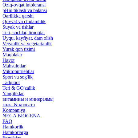
Oziq-ovqat intoleransi
pHni tiklash va balansi
Qarilikka qarshi
Quvvat va chidamlilik
Suyak va tishlar
Teri, sochlar, tirnoqlar
Uyqu, kayfiyat, dam olish
Veganlik va vegetarianlik
Yurak qon tizimi
Maqolalar
Hayot
Mahsulotlar
Mikronutrientlar
Sport va sog'lik
Tadqiqot
Teri & GO'zallik
Yangiliklar
витамины и минералмы
кожа & кросата
Kompaniya
NEGA BIOGENA
FAQ
Hamkorlik
Hamkorlarga
Franshiza