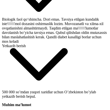
Biologik faol qo‘shimcha. Dori emas. Tavsiya etilgan kundalik
iste\\\\\\\'mol dozasini oshirmaslik lozim. Muvozanatli va xilma-xil
ovqatlanishni almashtirmaydi. Taqdim etilgan ma\\\\\\\'lumotlar
davolanish bo‘yicha tavsiya emas. Qabul qilishdan oldin mutaxassis
bilan maslahatlashish kerak. Qandli diabet kasalligi borlar uchun
mos keladi
Yetkazib berish
500 000 so’mdan yuqori xaridlar uchun O’zbekiston bo’ylab
yetkazib berish bepul.
Muhim ma’lumot