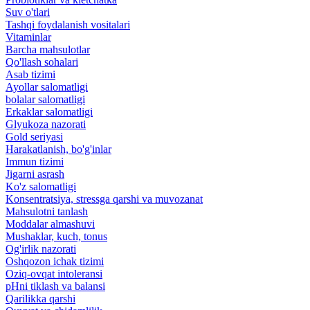
Suv o'tlari
Tashqi foydalanish vositalari
Vitaminlar
Barcha mahsulotlar
Qo'llash sohalari
Asab tizimi
Ayollar salomatligi
bolalar salomatligi
Erkaklar salomatligi
Glyukoza nazorati
Gold seriyasi
Harakatlanish, bo'g'inlar
Immun tizimi
Jigarni asrash
Ko'z salomatligi
Konsentratsiya, stressga qarshi va muvozanat
Mahsulotni tanlash
Moddalar almashuvi
Mushaklar, kuch, tonus
Og'irlik nazorati
Oshqozon ichak tizimi
Oziq-ovqat intoleransi
pHni tiklash va balansi
Qarilikka qarshi