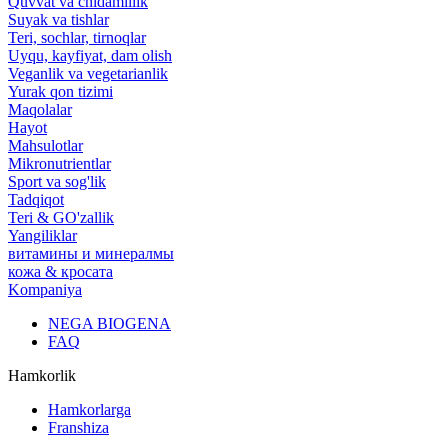
Quvvat va chidamlilik
Suyak va tishlar
Teri, sochlar, tirnoqlar
Uyqu, kayfiyat, dam olish
Veganlik va vegetarianlik
Yurak qon tizimi
Maqolalar
Hayot
Mahsulotlar
Mikronutrientlar
Sport va sog'lik
Tadqiqot
Teri & GO'zallik
Yangiliklar
витамины и минералмы
кожа & кросата
Kompaniya
NEGA BIOGENA
FAQ
Hamkorlik
Hamkorlarga
Franshiza