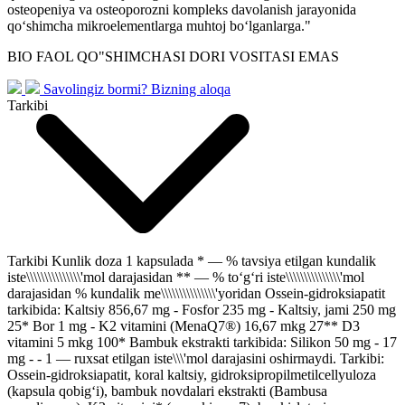
osteopeniya va osteoporozni kompleks davolanish jarayonida
qo‘shimcha mikroelementlarga muhtoj bo‘lganlarga."
BIO FAOL QO"SHIMCHASI DORI VOSITASI EMAS
Savolingiz bormi?
Bizning aloqa
Tarkibi
Tarkibi Kunlik doza 1 kapsulada * — % tavsiya etilgan kundalik
iste\\\\\\\\\\\\\\\'mol darajasidan ** — % to‘g‘ri iste\\\\\\\\\\\\\\\'mol
darajasidan % kundalik me\\\\\\\\\\\\\\\'yoridan Ossein-gidroksiapatit
tarkibida: Kaltsiy 856,67 mg - Fosfor 235 mg - Kaltsiy, jami 250 mg
25* Bor 1 mg - K2 vitamini (MenaQ7®) 16,67 mkg 27** D3
vitamini 5 mkg 100* Bambuk ekstrakti tarkibida: Silikon 50 mg - 17
mg - - 1 — ruxsat etilgan iste\\\'mol darajasini oshirmaydi. Tarkibi:
Ossein-gidroksiapatit, koral kaltsiy, gidroksipropilmetilcellyuloza
(kapsula qobig‘i), bambuk novdalari ekstrakti (Bambusa