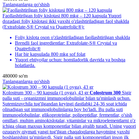
Tanlanganlarga qo'shish
Faollashtirilgan foliy kislotasi 800 mkg – 120 kapsula
Yuqori
dozadagi foliy kislotasi ikki yaxshi o'zlashtiriladigan faol shaklda
(Extrafolate-S® Crystal va Quatrefolic®):
Foliy kislota oson o'zlashtiriladigan faollashtirilgan shaklda
Brendli faol ingredientlar: Extrafolate-S® Crystal va
Quatrefolic®
Har bir kapsulada 800 mkg sof folat
Yuqori ehtiyojlar uchun: homiladorlik davrida va boshqa
holatlarda.
480000
so'm
Tanlanganlarga qo'shish
Kolostrum 300 – 90 kapsula (1 oyga), 43 gr
Colostrum 300
Sigir
palla suti - organizmni immunoglobulinlar bilan ta'minlash uchun.
Sutemizuvchila tug'ilgandan keyingi dastlabki 24-36 soat ichida
olinadigan sut immunoglobulinlarga boy bo'ladi. Bu palla suti
immunoglobulinlar, glikoproteinlar, polipeptidlar, fermentlar, o'sish
omillari, muhim aminokislotalar, vitaminlar va mikroelementlarni o'z
ichiga olgan maxsus komponentlar bilan ajralib turadi. Uning yuqori
ozuqaviy qiymati yangi tug'ilgan chaqaloqlarga hayotning yaxshi
boshlanishini ta'minlaydi. Sigir palla suti komponentlari inson ilk